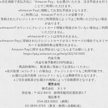
※注文画面で支払方法に「Amazon Pay」をお選びいただき、注文手続きを行
ことでご利用いただけます。
※Amazon Payに移動してお支払手続きとなります。
※ご利用には、Amazonアカウントが必要です。
登録されたクレジットカードのご利用状況によってはご利用いただけない場合
があります。
※Amazonアカウントにクレジットカード情報が登録されていない場合はご利用
いただけません。
※Amazonポイントは付与されません。
※Amazon Payに登録されたクレジットカードがタミヤカードの場合でもタミヤ
カード会員様特典は適用されません。
Amazon Payに関するお問合せいはこちらまでお願いします。
https://pay.amazon.co.jp/help/202161900
代金引換
・代金引換手数料330円(税込）
・商品到着時に、配達員に現金にてお支払いください。
※佐川急便（eコレクト）の場合は、クレジットカードもご利用可能です。
・お届けは佐川急便（eコレクト）もしくは郵便代引となります。
※ご注文金額及びお届けの地域によって自動選択となります。
運営会社
株式会社 タミヤ
所在地：〒422-8610 静岡市駿河区恩田原3-7
電話番号
054-283-0003 （静岡）
03-3899-3765 （東京：静岡へ自動転送）