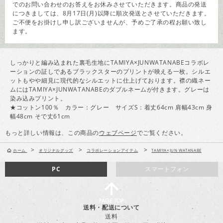
でのお問い合わせのお答えをお休みさせていただきます。商品の発送
につきましては、8月17日(月)以降に順次発送とさせていただきます。
ご不便をお掛けし申し訳ございませんが、予めご了承の程お願い致し
ます。
しっかりと編み込まれた裏毛生地にTAMIYA×JUNWATANABEコラボレ
ーションの証しであるブラックスターのプリントが映える一枚。シルエ
ットもやや細見に現代的なシルエットに仕上げております。襟の織ネー
ムにはTAMIYA×JUNWATANABEのダブルネームが付きます。グレーは
染み込みプリント。
★コットン100％ カラー：グレー サイズS：着丈64cm 肩幅43cm 身
幅48cm そで丈61cm
もっと詳しい情報は、この商品の
ウェブページ
でご覧ください。
>
>
>
ホーム
オリジナルグッズ
コラボレーションアイテム
TAMIYA×JUN WATANABE
PC
スマートフォン
送料・配送について
送料