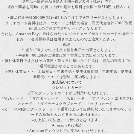
・送料は一部の商品を除き全国一律510円（税込）です。
・複数の商品を同時にお買い上げの場合も送料は全国一律510円（税込）で
す。
・商品代金合計5000円(税込)以上のご注文で送料サービスとなります。
・タミヤカード会員様はタミヤカードご利用の場合、商品代金合計2000円(税
込)以上のご注文で送料サービスとなります。
ただし、Amazon Payに登録されたクレジットカードがタミヤカードの場合で
もカード会員様特典は適用されませんのでご注意ください。
配送
・午前8：00までのご注文で翌営業日の出荷となります。
・午前8：00以降のご注文は翌々営業日での出荷となります。
・弊社休業日中またはその前日・前々日に頂いたご注文は、商品の到着までに
1週間程度かかることがあります。
※弊社休業日・・・土日祝日・年末年始・夏季休暇期間（年末年始・夏季休
業期間については別途ご案内致します）
お支払いについて
クレジットカード
・以下のクレジットカードがご利用いただけます。
「VISAカード」 「マスターカード」 「JCBカード」「アメリカン・エキスプレ
スカード」「ダイナースクラブカード」 「オリコカード」
※カードの種類はクレジットカード番号によって自動判別いたしますので、カ
ードの種類を入力する画面はありません。
※お支払い方法は、一括のみとなります。
Amazon Pay決済
・Amazonアカウントでお支払いいただけます。