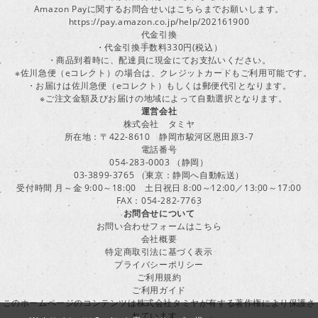
Amazon Payに関するお問合せいはこちらまでお願いします。
https://pay.amazon.co.jp/help/202161900
代金引換
・代金引換手数料330円(税込）
・商品到着時に、配達員に現金にてお支払いください。
※佐川急便（eコレクト）の場合は、クレジットカードもご利用可能です。
・お届けは佐川急便（eコレクト）もしくは郵便代引となります。
※ご注文金額及びお届けの地域によって自動選択となります。
運営会社
株式会社 タミヤ
所在地：〒422-8610 静岡市駿河区恩田原3-7
電話番号
054-283-0003 （静岡）
03-3899-3765 （東京：静岡へ自動転送）
受付時間 月～金 9:00～18:00 土日祝日 8:00～12:00／13:00～17:00
FAX：054-282-7763
お問合せについて
お問い合わせフォームはこちら
会社概要
特定商取引法に基づく表示
プライバシーポリシー
ご利用規約
ご利用ガイド
このホームページのコンテンツは株式会社タミヤが有する著作権により保護さ
れています。