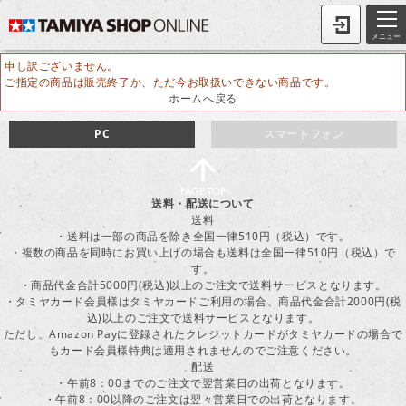
メニュー
申し訳ございません。
ご指定の商品は販売終了か、ただ今お取扱いできない商品です。
ホームへ戻る
PC
スマートフォン
送料・配送について
送料
・送料は一部の商品を除き全国一律510円（税込）です。
・複数の商品を同時にお買い上げの場合も送料は全国一律510円（税込）で
す。
・商品代金合計5000円(税込)以上のご注文で送料サービスとなります。
・タミヤカード会員様はタミヤカードご利用の場合、商品代金合計2000円(税
込)以上のご注文で送料サービスとなります。
ただし、Amazon Payに登録されたクレジットカードがタミヤカードの場合で
もカード会員様特典は適用されませんのでご注意ください。
配送
・午前8：00までのご注文で翌営業日の出荷となります。
・午前8：00以降のご注文は翌々営業日での出荷となります。