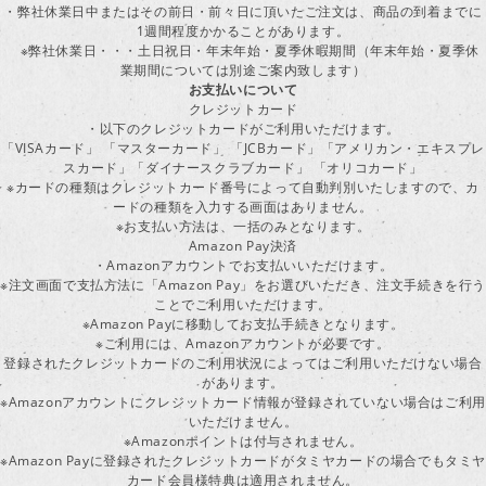
・弊社休業日中またはその前日・前々日に頂いたご注文は、商品の到着までに
1週間程度かかることがあります。
※弊社休業日・・・土日祝日・年末年始・夏季休暇期間（年末年始・夏季休
業期間については別途ご案内致します）
お支払いについて
クレジットカード
・以下のクレジットカードがご利用いただけます。
「VISAカード」 「マスターカード」 「JCBカード」「アメリカン・エキスプレ
スカード」「ダイナースクラブカード」 「オリコカード」
※カードの種類はクレジットカード番号によって自動判別いたしますので、カ
ードの種類を入力する画面はありません。
※お支払い方法は、一括のみとなります。
Amazon Pay決済
・Amazonアカウントでお支払いいただけます。
※注文画面で支払方法に「Amazon Pay」をお選びいただき、注文手続きを行
ことでご利用いただけます。
※Amazon Payに移動してお支払手続きとなります。
※ご利用には、Amazonアカウントが必要です。
登録されたクレジットカードのご利用状況によってはご利用いただけない場合
があります。
※Amazonアカウントにクレジットカード情報が登録されていない場合はご利用
いただけません。
※Amazonポイントは付与されません。
※Amazon Payに登録されたクレジットカードがタミヤカードの場合でもタミヤ
カード会員様特典は適用されません。