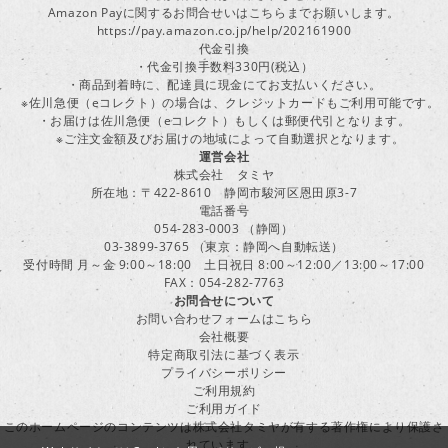
Amazon Payに関するお問合せいはこちらまでお願いします。
https://pay.amazon.co.jp/help/202161900
代金引換
・代金引換手数料330円(税込）
・商品到着時に、配達員に現金にてお支払いください。
※佐川急便（eコレクト）の場合は、クレジットカードもご利用可能です。
・お届けは佐川急便（eコレクト）もしくは郵便代引となります。
※ご注文金額及びお届けの地域によって自動選択となります。
運営会社
株式会社 タミヤ
所在地：〒422-8610 静岡市駿河区恩田原3-7
電話番号
054-283-0003 （静岡）
03-3899-3765 （東京：静岡へ自動転送）
受付時間 月～金 9:00～18:00 土日祝日 8:00～12:00／13:00～17:00
FAX：054-282-7763
お問合せについて
お問い合わせフォームはこちら
会社概要
特定商取引法に基づく表示
プライバシーポリシー
ご利用規約
ご利用ガイド
このホームページのコンテンツは株式会社タミヤが有する著作権により保護さ
れています。