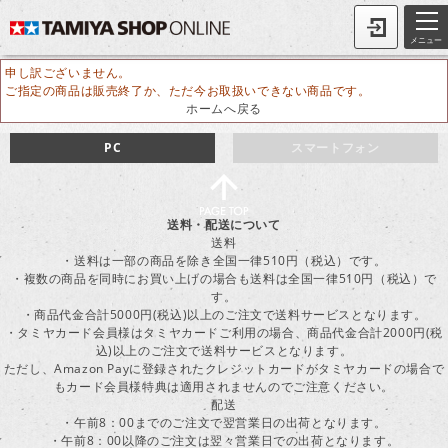
メニュー
申し訳ございません。
ご指定の商品は販売終了か、ただ今お取扱いできない商品です。
ホームへ戻る
PC
スマートフォン
送料・配送について
送料
・送料は一部の商品を除き全国一律510円（税込）です。
・複数の商品を同時にお買い上げの場合も送料は全国一律510円（税込）で
す。
・商品代金合計5000円(税込)以上のご注文で送料サービスとなります。
・タミヤカード会員様はタミヤカードご利用の場合、商品代金合計2000円(税
込)以上のご注文で送料サービスとなります。
ただし、Amazon Payに登録されたクレジットカードがタミヤカードの場合で
もカード会員様特典は適用されませんのでご注意ください。
配送
・午前8：00までのご注文で翌営業日の出荷となります。
・午前8：00以降のご注文は翌々営業日での出荷となります。