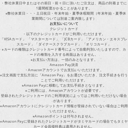
・弊社休業日中またはその前日・前々日に頂いたご注文は、商品の到着までに
1週間程度かかることがあります。
※弊社休業日・・・土日祝日・年末年始・夏季休暇期間（年末年始・夏季休
業期間については別途ご案内致します）
お支払いについて
クレジットカード
・以下のクレジットカードがご利用いただけます。
「VISAカード」 「マスターカード」 「JCBカード」「アメリカン・エキスプレ
スカード」「ダイナースクラブカード」 「オリコカード」
※カードの種類はクレジットカード番号によって自動判別いたしますので、カ
ードの種類を入力する画面はありません。
※お支払い方法は、一括のみとなります。
Amazon Pay決済
・Amazonアカウントでお支払いいただけます。
※注文画面で支払方法に「Amazon Pay」をお選びいただき、注文手続きを行
ことでご利用いただけます。
※Amazon Payに移動してお支払手続きとなります。
※ご利用には、Amazonアカウントが必要です。
登録されたクレジットカードのご利用状況によってはご利用いただけない場合
があります。
※Amazonアカウントにクレジットカード情報が登録されていない場合はご利用
いただけません。
※Amazonポイントは付与されません。
※Amazon Payに登録されたクレジットカードがタミヤカードの場合でもタミヤ
カード会員様特典は適用されません。