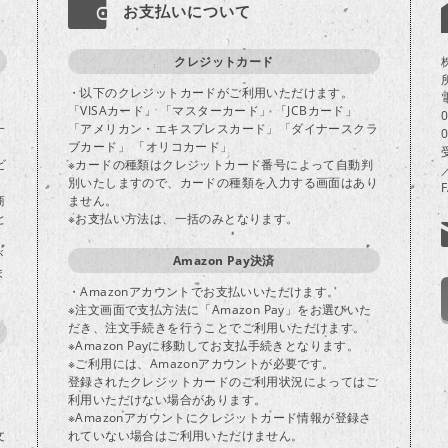
お支払いについて
クレジットカード
・以下のクレジットカードがご利用いただけます。
「VISAカード」 「マスターカード」 「JCBカード」
一
「アメリカン・エキスプレスカード」「ダイナースクラ
ブカード」 「オリコカード」
ビ
※カードの種類はクレジットカード番号によって自動判
別いたしますので、カードの種類を入力する画面はあり
商
ません。
と
※お支払い方法は、一括のみとなります。
が
Amazon Pay決済
ま
・Amazonアカウントでお支払いいただけます。
※注文画面で支払方法に「Amazon Pay」をお選びいた
だき、注文手続きを行うことでご利用いただけます。
※Amazon Payに移動してお支払手続きとなります。
※ご利用には、Amazonアカウントが必要です。
登録されたクレジットカードのご利用状況によってはご
り
利用いただけない場合があります。
※Amazonアカウントにクレジットカード情報が登録さ
文
れていない場合はご利用いただけません。