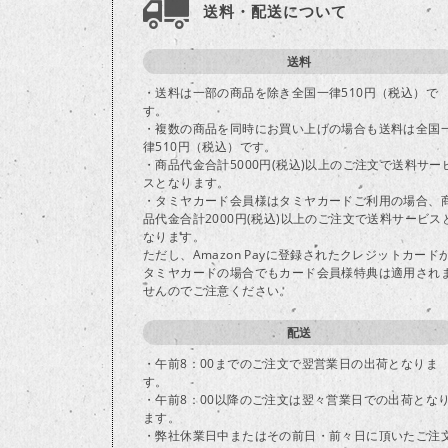
送料・配送について
送料
・送料は一部の商品を除き全国一律510円（税込）で
す。
・複数の商品を同時にお買い上げの場合も送料は全国
律510円（税込）です。
・商品代金合計5000円(税込)以上のご注文で送料サー
スとなります。
・タミヤカード会員様はタミヤカードご利用の場合、
品代金合計2000円(税込)以上のご注文で送料サービス
なります。
ただし、Amazon Payに登録されたクレジットカード
タミヤカードの場合でもカード会員様特典は適用され
せんのでご注意ください。
配送
・午前8：00までのご注文で翌営業日の出荷となりま
す。
・午前8：00以降のご注文は翌々営業日での出荷とな
ます。
・弊社休業日中またはその前日・前々日に頂いたご注