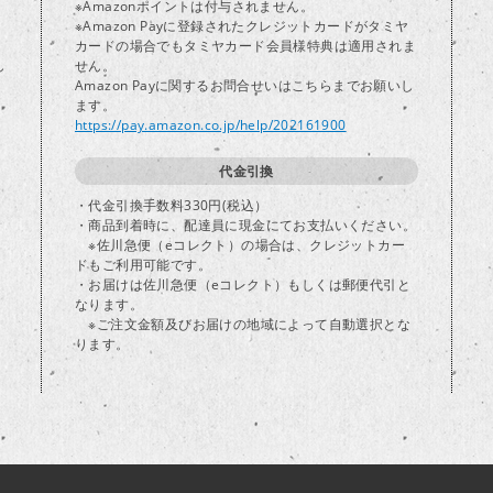
※Amazonポイントは付与されません。
※Amazon Payに登録されたクレジットカードがタミヤ
カードの場合でもタミヤカード会員様特典は適用されま
し
せん。
Amazon Payに関するお問合せいはこちらまでお願いし
ます。
https://pay.amazon.co.jp/help/202161900
代金引換
・代金引換手数料330円(税込）
・商品到着時に、配達員に現金にてお支払いください。
※佐川急便（eコレクト）の場合は、クレジットカー
ドもご利用可能です。
・お届けは佐川急便（eコレクト）もしくは郵便代引と
なります。
※ご注文金額及びお届けの地域によって自動選択とな
ります。