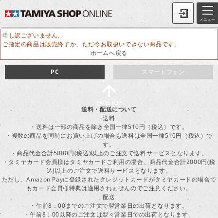
メニュー
申し訳ございません。
ご指定の商品は販売終了か、ただ今お取扱いできない商品です。
ホームへ戻る
PC
スマートフォン
送料・配送について
送料
・送料は一部の商品を除き全国一律510円（税込）です。
・複数の商品を同時にお買い上げの場合も送料は全国一律510円（税込）で
す。
・商品代金合計5000円(税込)以上のご注文で送料サービスとなります。
・タミヤカード会員様はタミヤカードご利用の場合、商品代金合計2000円(税
込)以上のご注文で送料サービスとなります。
ただし、Amazon Payに登録されたクレジットカードがタミヤカードの場合で
もカード会員様特典は適用されませんのでご注意ください。
配送
・午前8：00までのご注文で翌営業日の出荷となります。
・午前8：00以降のご注文は翌々営業日での出荷となります。