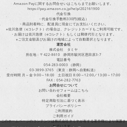
Amazon Payに関するお問合せいはこちらまでお願いします。
https://pay.amazon.co.jp/help/202161900
代金引換
・代金引換手数料330円(税込）
・商品到着時に、配達員に現金にてお支払いください。
※佐川急便（eコレクト）の場合は、クレジットカードもご利用可能です。
・お届けは佐川急便（eコレクト）もしくは郵便代引となります。
※ご注文金額及びお届けの地域によって自動選択となります。
運営会社
株式会社 タミヤ
所在地：〒422-8610 静岡市駿河区恩田原3-7
電話番号
054-283-0003 （静岡）
03-3899-3765 （東京：静岡へ自動転送）
受付時間 月～金 9:00～18:00 土日祝日 8:00～12:00／13:00～17:00
FAX：054-282-7763
お問合せについて
お問い合わせフォームはこちら
会社概要
特定商取引法に基づく表示
プライバシーポリシー
ご利用規約
ご利用ガイド
このホームページのコンテンツは株式会社タミヤが有する著作権により保護さ
れています。