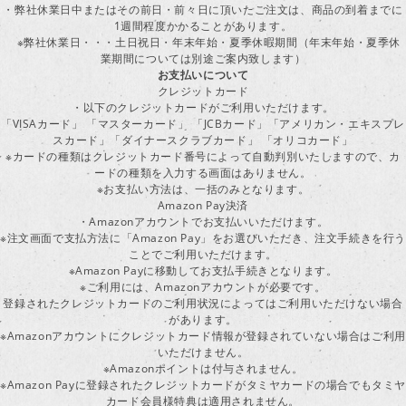
・弊社休業日中またはその前日・前々日に頂いたご注文は、商品の到着までに
1週間程度かかることがあります。
※弊社休業日・・・土日祝日・年末年始・夏季休暇期間（年末年始・夏季休
業期間については別途ご案内致します）
お支払いについて
クレジットカード
・以下のクレジットカードがご利用いただけます。
「VISAカード」 「マスターカード」 「JCBカード」「アメリカン・エキスプレ
スカード」「ダイナースクラブカード」 「オリコカード」
※カードの種類はクレジットカード番号によって自動判別いたしますので、カ
ードの種類を入力する画面はありません。
※お支払い方法は、一括のみとなります。
Amazon Pay決済
・Amazonアカウントでお支払いいただけます。
※注文画面で支払方法に「Amazon Pay」をお選びいただき、注文手続きを行
ことでご利用いただけます。
※Amazon Payに移動してお支払手続きとなります。
※ご利用には、Amazonアカウントが必要です。
登録されたクレジットカードのご利用状況によってはご利用いただけない場合
があります。
※Amazonアカウントにクレジットカード情報が登録されていない場合はご利用
いただけません。
※Amazonポイントは付与されません。
※Amazon Payに登録されたクレジットカードがタミヤカードの場合でもタミヤ
カード会員様特典は適用されません。