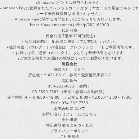
※Amazonポイントは付与されません。
※Amazon Payに登録されたクレジットカードがタミヤカードの場合でもタミヤ
カード会員様特典は適用されません。
Amazon Payに関するお問合せいはこちらまでお願いします。
https://pay.amazon.co.jp/help/202161900
代金引換
・代金引換手数料330円(税込）
・商品到着時に、配達員に現金にてお支払いください。
※佐川急便（eコレクト）の場合は、クレジットカードもご利用可能です。
・お届けは佐川急便（eコレクト）もしくは郵便代引となります。
※ご注文金額及びお届けの地域によって自動選択となります。
運営会社
株式会社 タミヤ
所在地：〒422-8610 静岡市駿河区恩田原3-7
電話番号
054-283-0003 （静岡）
03-3899-3765 （東京：静岡へ自動転送）
受付時間 月～金 9:00～18:00 土日祝日 8:00～12:00／13:00～17:00
FAX：054-282-7763
お問合せについて
お問い合わせフォームはこちら
会社概要
特定商取引法に基づく表示
プライバシーポリシー
ご利用規約