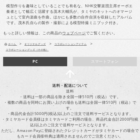
模型作りを趣味としていることでも有名な、NHK交響楽団主席オーボエ
奏者として幅広く活躍する茂木大輔氏が、タミヤのキットへのオマージ
ュとして室内楽曲を作曲。ほかにも多数の自作自演を収録したアルバム
です。茂木氏自らの製作・撮影による模型特撮ミニブック付き。
もっと詳しい情報は、この商品の
ウェブページ
でご覧ください。
>
>
>
ホーム
オリジナルグッズ
コラボレーションアイテム
コラボレーショングッズ（その他）
PC
スマートフォン
送料・配送について
送料
・送料は一部の商品を除き全国一律510円（税込）です。
・複数の商品を同時にお買い上げの場合も送料は全国一律510円（税込）で
す。
・商品代金合計5000円(税込)以上のご注文で送料サービスとなります。
・タミヤカード会員様はタミヤカードご利用の場合、商品代金合計2000円(税
込)以上のご注文で送料サービスとなります。
ただし、Amazon Payに登録されたクレジットカードがタミヤカードの場合で
もカード会員様特典は適用されませんのでご注意ください。