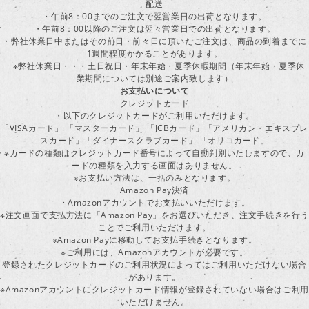
配送
・午前8：00までのご注文で翌営業日の出荷となります。
・午前8：00以降のご注文は翌々営業日での出荷となります。
・弊社休業日中またはその前日・前々日に頂いたご注文は、商品の到着までに
1週間程度かかることがあります。
※弊社休業日・・・土日祝日・年末年始・夏季休暇期間（年末年始・夏季休
業期間については別途ご案内致します）
お支払いについて
クレジットカード
・以下のクレジットカードがご利用いただけます。
「VISAカード」 「マスターカード」 「JCBカード」「アメリカン・エキスプレ
スカード」「ダイナースクラブカード」 「オリコカード」
※カードの種類はクレジットカード番号によって自動判別いたしますので、カ
ードの種類を入力する画面はありません。
※お支払い方法は、一括のみとなります。
Amazon Pay決済
・Amazonアカウントでお支払いいただけます。
※注文画面で支払方法に「Amazon Pay」をお選びいただき、注文手続きを行
ことでご利用いただけます。
※Amazon Payに移動してお支払手続きとなります。
※ご利用には、Amazonアカウントが必要です。
登録されたクレジットカードのご利用状況によってはご利用いただけない場合
があります。
※Amazonアカウントにクレジットカード情報が登録されていない場合はご利用
いただけません。