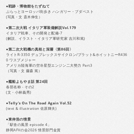
●戦跡・博物館をたずねて
ぶらっとヨーロッパ街歩き ハンガリー・ブダペスト
(写真・文 斎木伸生）
●第二次大戦 イタリア軍装備解説Vol.179
イタリア戦車、その開発と配備-7
(解説、イラスト・イタリア軍研究家 吉川和篤)
●第二次大戦機の真相と深層〈第86回〉
ライトR-3350 デュプレックスサイクロン/プラット&ホイットニーR436
0 ワスプメジャー
アメリカ陸海軍の空冷星型エンジン二大勢力 Part3
（写真・文 藤森 篤）
●艦船よもやま話 第24回
各部名称 - その2
(文・小林義秀)
●Telly's On The Road Again Vol.52
(text & illustration 佐原輝夫)
●東伸浩の情景
「駅舎の風景 episode 4」
静岡AFVの会2026 情景部門金賞