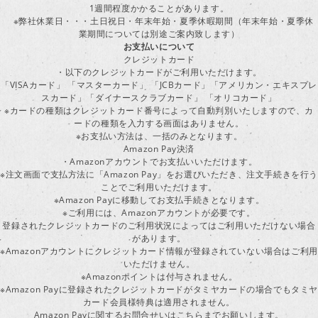
1週間程度かかることがあります。
※弊社休業日・・・土日祝日・年末年始・夏季休暇期間（年末年始・夏季休
業期間については別途ご案内致します）
お支払いについて
クレジットカード
・以下のクレジットカードがご利用いただけます。
「VISAカード」 「マスターカード」 「JCBカード」「アメリカン・エキスプレ
スカード」「ダイナースクラブカード」 「オリコカード」
※カードの種類はクレジットカード番号によって自動判別いたしますので、カ
ードの種類を入力する画面はありません。
※お支払い方法は、一括のみとなります。
Amazon Pay決済
・Amazonアカウントでお支払いいただけます。
※注文画面で支払方法に「Amazon Pay」をお選びいただき、注文手続きを行
ことでご利用いただけます。
※Amazon Payに移動してお支払手続きとなります。
※ご利用には、Amazonアカウントが必要です。
登録されたクレジットカードのご利用状況によってはご利用いただけない場合
があります。
※Amazonアカウントにクレジットカード情報が登録されていない場合はご利用
いただけません。
※Amazonポイントは付与されません。
※Amazon Payに登録されたクレジットカードがタミヤカードの場合でもタミヤ
カード会員様特典は適用されません。
Amazon Payに関するお問合せいはこちらまでお願いします。