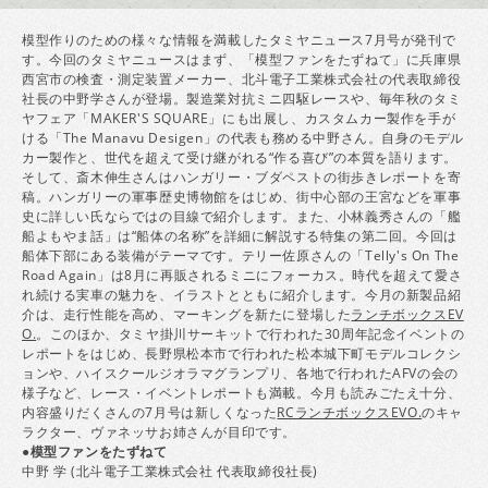
模型作りのための様々な情報を満載したタミヤニュース7月号が発刊で
す。今回のタミヤニュースはまず、「模型ファンをたずねて」に兵庫県
西宮市の検査・測定装置メーカー、北斗電子工業株式会社の代表取締役
社長の中野学さんが登場。製造業対抗ミニ四駆レースや、毎年秋のタミ
ヤフェア「MAKER'S SQUARE」にも出展し、カスタムカー製作を手が
ける「The Manavu Desigen」の代表も務める中野さん。自身のモデル
カー製作と、世代を超えて受け継がれる“作る喜び”の本質を語ります。
そして、斎木伸生さんはハンガリー・ブダペストの街歩きレポートを寄
稿。ハンガリーの軍事歴史博物館をはじめ、街中心部の王宮などを軍事
史に詳しい氏ならではの目線で紹介します。また、小林義秀さんの「艦
船よもやま話」は“船体の名称”を詳細に解説する特集の第二回。今回は
船体下部にある装備がテーマです。テリー佐原さんの「Telly's On The
Road Again」は8月に再販されるミニにフォーカス。時代を超えて愛さ
れ続ける実車の魅力を、イラストとともに紹介します。今月の新製品紹
介は、走行性能を高め、マーキングを新たに登場した
ランチボックスEV
O.
。このほか、タミヤ掛川サーキットで行われた30周年記念イベントの
レポートをはじめ、長野県松本市で行われた松本城下町モデルコレクシ
ョンや、ハイスクールジオラマグランプリ、各地で行われたAFVの会の
様子など、レース・イベントレポートも満載。今月も読みごたえ十分、
内容盛りだくさんの7月号は新しくなった
RCランチボックスEVO.
のキャ
ラクター、ヴァネッサお姉さんが目印です。
●模型ファンをたずねて
中野 学 (北斗電子工業株式会社 代表取締役社長)