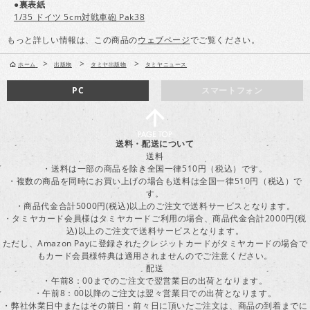
●裏表紙
1/35 ドイツ 5cm対戦車砲 Pak38
もっと詳しい情報は、この商品の
ウェブページ
でご覧ください。
>
>
>
ホーム
出版物
タミヤ出版物
タミヤニュース
PC
スマートフォン
送料・配送について
送料
・送料は一部の商品を除き全国一律510円（税込）です。
・複数の商品を同時にお買い上げの場合も送料は全国一律510円（税込）で
す。
・商品代金合計5000円(税込)以上のご注文で送料サービスとなります。
・タミヤカード会員様はタミヤカードご利用の場合、商品代金合計2000円(税
込)以上のご注文で送料サービスとなります。
ただし、Amazon Payに登録されたクレジットカードがタミヤカードの場合で
もカード会員様特典は適用されませんのでご注意ください。
配送
・午前8：00までのご注文で翌営業日の出荷となります。
・午前8：00以降のご注文は翌々営業日での出荷となります。
・弊社休業日中またはその前日・前々日に頂いたご注文は、商品の到着までに