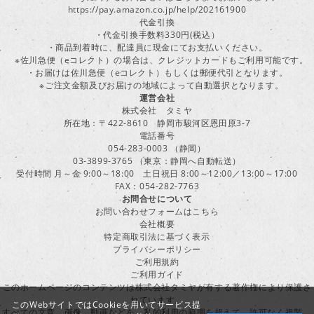
https://pay.amazon.co.jp/help/202161900
代金引換
・代金引換手数料330円(税込）
・商品到着時に、配達員に現金にてお支払いください。
※佐川急便（eコレクト）の場合は、クレジットカードもご利用可能です。
・お届けは佐川急便（eコレクト）もしくは郵便代引となります。
※ご注文金額及びお届けの地域によって自動選択となります。
運営会社
株式会社 タミヤ
所在地：〒422-8610 静岡市駿河区恩田原3-7
電話番号
054-283-0003 （静岡）
03-3899-3765 （東京：静岡へ自動転送）
受付時間 月～金 9:00～18:00 土日祝日 8:00～12:00／13:00～17:00
FAX：054-282-7763
お問合せについて
お問い合わせフォームはこちら
会社概要
特定商取引法に基づく表示
プライバシーポリシー
ご利用規約
ご利用ガイド
このホームページのコンテンツは株式会社タミヤが有する著作権により保護さ
れています。
このWebサイトではCookieを用いてサービス提
すべての文章、画像、動画などを、私的利用の範囲を超えて、許可なく複製、