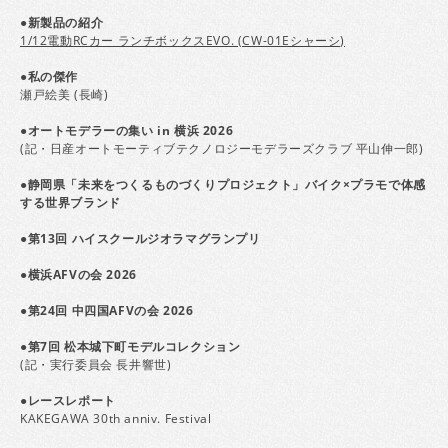
●新製品の紹介
1/12電動RCカー ランチボックスEVO. (CW-01Eシャーシ)
●私の傑作
瀬戸絵美 (長崎)
●オートモデラーの集い in 横浜 2026
(記・日産オートモーティブテクノロジーモデラーズクラブ 平山伸一郎)
●静岡県「未来をつくるものづくりプロジェクト」バイク×プラモで体感
する世界ブランド
●第13回 ハイスクールジオラマグランプリ
●横浜AFVの会 2026
●第24回 中四国AFVの会 2026
●第7回 松本城下町モデルコレクション
(記・実行委員会 長井響世)
●レースレポート
KAKEGAWA 30th anniv. Festival