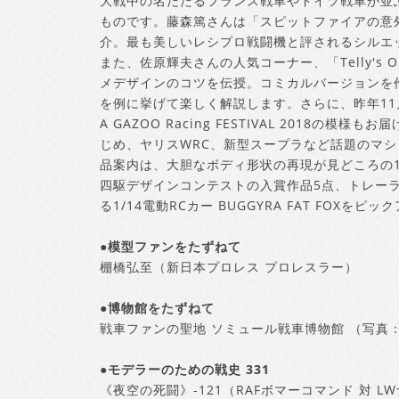
大戦中の名だたるフランス戦車やドイツ戦車が並
ものです。藤森篤さんは「スピットファイアの意
介。最も美しいレシプロ戦闘機と評されるシルエ
また、佐原輝夫さんの人気コーナー、「Telly's On
メデザインのコツを伝授。コミカルバージョンを
を例に挙げて楽しく解説します。さらに、昨年11月
A GAZOO Racing FESTIVAL 2018の模
じめ、ヤリスWRC、新型スープラなど話題のマ
品案内は、大胆なボディ形状の再現が見どころの1
四駆デザインコンテストの入賞作品5点、トレー
る1/14電動RCカー BUGGYRA FAT FOXをピ
●模型ファンをたずねて
棚橋弘至（新日本プロレス プロレスラー）
●博物館をたずねて
戦車ファンの聖地 ソミュール戦車博物館 （写真
●モデラーのための戦史 331
《夜空の死闘》-121（RAFボマーコマンド 対 