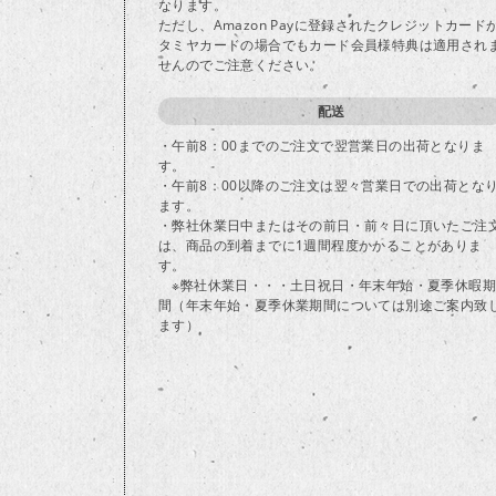
なります。
ただし、Amazon Payに登録されたクレジットカード
タミヤカードの場合でもカード会員様特典は適用され
せんのでご注意ください。
配送
・午前8：00までのご注文で翌営業日の出荷となりま
す。
・午前8：00以降のご注文は翌々営業日での出荷とな
ます。
・弊社休業日中またはその前日・前々日に頂いたご注
は、商品の到着までに1週間程度かかることがありま
す。
※弊社休業日・・・土日祝日・年末年始・夏季休暇期
間（年末年始・夏季休業期間については別途ご案内致
ます）