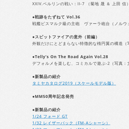
XXIV.ベルリンの戦い：II-7 （菊地 晟 ＆ 上田 信
●戦跡をたずねて Vol.36
戦艦ビスマルク級の主砲 ヴァーラ砲台（ノルウ
●スピットファイアの意外（前編）
外観だけにとどまらない特徴的な楕円翼の構造（
●Telly’s On The Road Again Vol.28
デフォルメを楽しむ、コミカルで遊ぶ-2（写真：
●新製品の紹介
タミヤカタログ2019（スケールモデル版）
●MM50周年記念発売
●新製品の紹介
1/24 フォード GT
1/32 レイザーバック（FM-Aシャーシ）