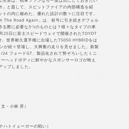
ぶ光景は、戦車ファンなら一度は目にしておきたい
外」と題して、スピットファイアの内部構造を紹
ットの内に秘めた、優れた設計の数々に注目です。
 The Road Again」は、前号に引き続きデフォル
作る際に必要な3つのものとは？様々なタイプの車
25日に富士スピードウェイで開催されたTOYOT
様もお届け。世界耐久選手権に出場したTS050 HYBRIDをは
シンが続々登場し、大興奮の走りを見せました。新製
/24 フォードGT、製品化されて勢ぞろいしたミニ
ラーヘッドボディに鮮やかなスポンサーロゴが映え
ックアップしました。
：文・小林 昇）
LWナハトイェーガーの戦い）