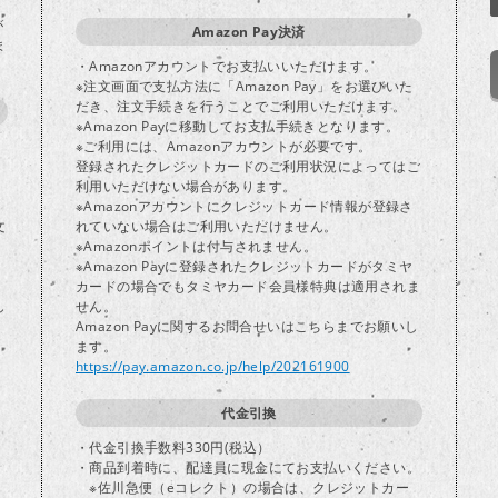
が
Amazon Pay決済
ま
・Amazonアカウントでお支払いいただけます。
※注文画面で支払方法に「Amazon Pay」をお選びいた
だき、注文手続きを行うことでご利用いただけます。
※Amazon Payに移動してお支払手続きとなります。
※ご利用には、Amazonアカウントが必要です。
登録されたクレジットカードのご利用状況によってはご
り
利用いただけない場合があります。
※Amazonアカウントにクレジットカード情報が登録さ
文
れていない場合はご利用いただけません。
※Amazonポイントは付与されません。
※Amazon Payに登録されたクレジットカードがタミヤ
カードの場合でもタミヤカード会員様特典は適用されま
し
せん。
Amazon Payに関するお問合せいはこちらまでお願いし
ます。
https://pay.amazon.co.jp/help/202161900
代金引換
・代金引換手数料330円(税込）
・商品到着時に、配達員に現金にてお支払いください。
※佐川急便（eコレクト）の場合は、クレジットカー