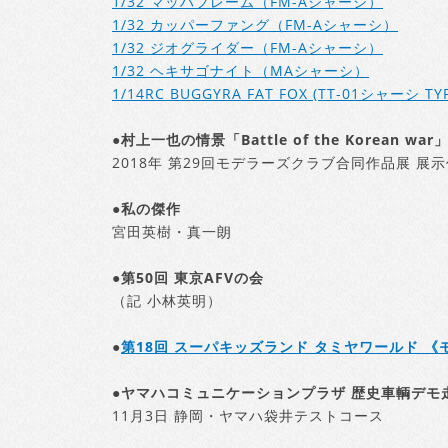
1/32 マッハフレーム（FM-Aシャーシ）
1/32 カッパーファング（FM-Aシャーシ）
1/32 ジオグライダー（FM-Aシャーシ）
1/32 ヘキサゴナイト（MAシャーシ）
1/14RC BUGGYRA FAT FOX (TT-01シャーシ TYP
●村上一也の情景「Battle of the Korean war
2018年 第29回モデラーズクラブ合同作品展 展
●私の傑作
宮田英樹・真一朗
●第50回 東京AFVの会
（記 小林英明）
●
第18回 スーパキッズランド タミヤワールド 
●ヤマハコミュニケーションプラザ 歴史車輌デモ走
11月3日 静岡・ヤマハ袋井テストコース