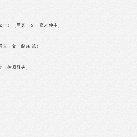
）
ェー）（写真：文・斎木伸生）
写真・文 藤森 篤）
文・佐原輝夫）