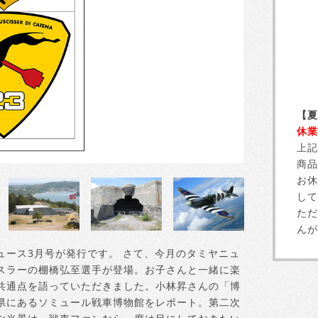
【夏
休業
上記
商品
お休
して
ただ
んが
ュース3月号が発行です。 さて、今月のタミヤニュ
スラーの棚橋弘至選手が登場。お子さんと一緒に楽
共通点を語っていただきました。小林昇さんの「博
県にあるソミュール戦車博物館をレポート。第二次