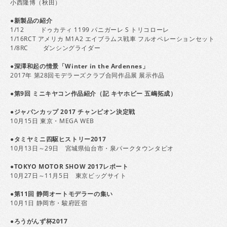
小西隆博（秋田）
●新製品の紹介
1/12 ドゥカティ 1199 パニガーレ S トリコローレ
1/16RCT アメリカ M1A2 エイブラムス戦車 フルオペレーションセット
1/8RC ダンシングライダー
●深澤和起の情景「Winter in the Ardennes」
2017年 第28回モデラーズクラブ合同作品展 展示作品
●第9回 ミニキヤコン作品紹介（記 キヤホビー 五嶋拓成）
●ジャパンカップ 2017 チャンピオン決定戦
10月15日 東京・MEGA WEB
●タミヤミニ四駆ヒストリー2017
10月13日～29日 宮城県仙台市・泉パークタウンタピオ
●TOKYO MOTOR SHOW 2017レポート
10月27日～11月5日 東京ビッグサイト
●第11回 静岡オートモデラーの集い
10月1日 静岡市・駿府匠宿
●ろうがんず杯2017