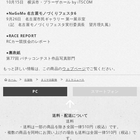
10月15日 横浜市・プラーザホール by iTSCOM
●NaGoMo 名古屋モノづくりフェスタ6
9月26日 名古屋市民ギャラリー 第一展示室
（記 名古屋モノづくりフェスタ実行委員長 望月理久風）
●RACE REPORT
RCカー競技会のレポート
●裏表紙
第77回 パチッコンテスト作品写真部門
もっと詳しい情報は、この商品の
ウェブページ
でご覧ください。
>
>
>
ホーム
出版物
タミヤ出版物
タミヤニュース
PC
スマートフォン
送料・配送について
送料
・送料は一部の商品を除き全国一律510円（税込）です。
・複数の商品を同時にお買い上げの場合も送料は全国一律510円（税込）で
す。