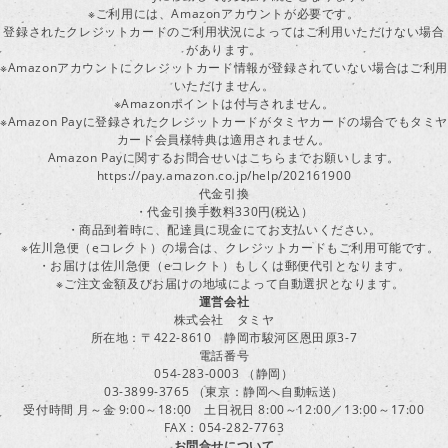
※ご利用には、Amazonアカウントが必要です。
登録されたクレジットカードのご利用状況によってはご利用いただけない場合
があります。
※Amazonアカウントにクレジットカード情報が登録されていない場合はご利用
いただけません。
※Amazonポイントは付与されません。
※Amazon Payに登録されたクレジットカードがタミヤカードの場合でもタミヤ
カード会員様特典は適用されません。
Amazon Payに関するお問合せいはこちらまでお願いします。
https://pay.amazon.co.jp/help/202161900
代金引換
・代金引換手数料330円(税込）
・商品到着時に、配達員に現金にてお支払いください。
※佐川急便（eコレクト）の場合は、クレジットカードもご利用可能です。
・お届けは佐川急便（eコレクト）もしくは郵便代引となります。
※ご注文金額及びお届けの地域によって自動選択となります。
運営会社
株式会社 タミヤ
所在地：〒422-8610 静岡市駿河区恩田原3-7
電話番号
054-283-0003 （静岡）
03-3899-3765 （東京：静岡へ自動転送）
受付時間 月～金 9:00～18:00 土日祝日 8:00～12:00／13:00～17:00
FAX：054-282-7763
お問合せについて