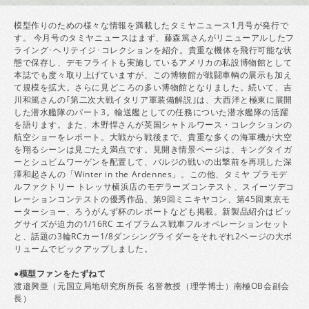
模型作りのための様々な情報を満載したタミヤニュース1月号が発行で
す。 今月号のタミヤニュースはまず、藤森篤さんがリニューアルしたフ
ライング･ヘリテイジ･コレクションを紹介。貴重な機体を飛行可能な状
態で保存し、デモフライトも実施しているアメリカの私設博物館として
本誌でも度々取り上げていますが、この博物館が戦闘車輌の展示も加え
て規模を拡大。さらに見どころの多い博物館となりました。続いて、吉
川和篤さんの｢第二次大戦イタリア軍装備解説｣は、大西洋と極東に展開
した潜水艦隊のパート3。輸送艦としての任務についた潜水艦隊の活躍
を語ります。また、木野悍さんが英国シャトルワース・コレクションの
航空ショーをレポート。大戦から戦後まで、貴重な多くの海軍機が大空
を翔るシーンは見ごたえ満点です。見開き情景ページは、キングタイガ
ーとシュビムワーゲンを配置して、バルジの戦いの出撃前を再現した深
澤和起さんの「Winter in the Ardennes」。この他、タミヤ プラモデ
ルファクトリー トレッサ横浜店のモデラーズコンテスト、スイーツデコ
レーションコンテストの優秀作品、第9回ミニキヤコン、第45回東京モ
ーターショー、ろうがんず杯のレポートなども掲載。新製品紹介はビッ
グサイズが迫力の1/16RC エイブラムス戦車フルオペレーションセット
と、話題の3輪RCカー1/8ダンシングライダーをそれぞれ2ページの大ボ
リュームでピックアップしました。
●模型ファンをたずねて
渡邉興亜（元国立局地研究所所長 名誉教授（理学博士）南極OB会副会
長）