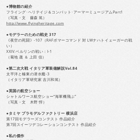
●博物館の紹介
フライング･ヘリテイジ＆コンバット･アーマーミュージアムPart1
（写真・文 藤森 篤）
http://www.flyingheritage.com
●モデラーのための戦史 317
《夜空の死闘》-107（RAFボマーコマンド 対 LWナハトイェーガーの戦
い）
XXIV.ベルリンの戦い：I-1
（菊地 晟 ＆ 上田 信）
●第二次大戦 イタリア軍装備解説Vol.84
太平洋と極東の潜水艦-3
（イタリア軍研究家 吉川和篤）
●英国の航空ショー
シャトルワース航空ショー“海軍機飛ぶ”
（写真・文 木野 悍）
●タミヤ プラモデルファクトリー 横浜店
第17回モデラーズコンテスト 作品紹介
第7回スイーツデコレーションコンテスト 作品紹介
●私の傑作