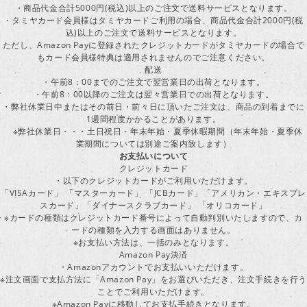
・商品代金合計5000円(税込)以上のご注文で送料サービスとなります。
・タミヤカード会員様はタミヤカードご利用の場合、商品代金合計2000円(税
込)以上のご注文で送料サービスとなります。
ただし、Amazon Payに登録されたクレジットカードがタミヤカードの場合で
もカード会員様特典は適用されませんのでご注意ください。
配送
・午前8：00までのご注文で翌営業日の出荷となります。
・午前8：00以降のご注文は翌々営業日での出荷となります。
・弊社休業日中またはその前日・前々日に頂いたご注文は、商品の到着までに
1週間程度かかることがあります。
※弊社休業日・・・土日祝日・年末年始・夏季休暇期間（年末年始・夏季休
業期間については別途ご案内致します）
お支払いについて
クレジットカード
・以下のクレジットカードがご利用いただけます。
「VISAカード」 「マスターカード」 「JCBカード」「アメリカン・エキスプレ
スカード」「ダイナースクラブカード」 「オリコカード」
※カードの種類はクレジットカード番号によって自動判別いたしますので、カ
ードの種類を入力する画面はありません。
※お支払い方法は、一括のみとなります。
Amazon Pay決済
・Amazonアカウントでお支払いいただけます。
※注文画面で支払方法に「Amazon Pay」をお選びいただき、注文手続きを行
ことでご利用いただけます。
※Amazon Payに移動してお支払手続きとなります。