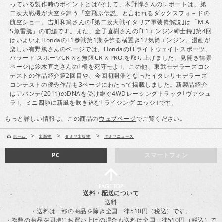
っている製作時のポイントとは?そして、木野悍さんのレポートは、第
二次大戦機が大空を舞う「空飛ぶ伝説」と言われるダックスフォ－ドの
航空ショー。吉川和篤さんの｢第二次大戦イタリア軍装備解説｣は「M.A.
S魚雷艇」の前編です。また、金子直樹さんの｢F1エンジン紳士録｣第4回
はいよいよHondaのF1参戦第1期を飾る横置き12気筒エンジン。漫画が
楽しい有野篤さんのページでは、HondaのFFライトウェイトスポーツ、
バラード スポーツCR-Xと無限CR-X PRO.を取り上げました。見開き情景
ページは鈴木直之さんの｢橋を死守せよ｣。この他、東武モデラーズコン
テストの作品紹介第2回目や、今回初開催となったイタレリモデラーズ
コンテストの優秀作品も3ページにわたって掲載しました。新製品紹介
はアバンテ(2011)のDNAを受け継ぐ4WDレーシングトラック｢ヴァジュ
ラ｣、ミニ四駆に新風を吹き込む｢ライジング エッジ｣です。
もっと詳しい情報は、この商品の
ウェブページ
でご覧ください。
>
>
>
ホーム
出版物
タミヤ出版物
タミヤニュース
PC
スマートフォン
送料・配送について
送料
・送料は一部の商品を除き全国一律510円（税込）です。
・複数の商品を同時にお買い上げの場合も送料は全国一律510円（税込）で