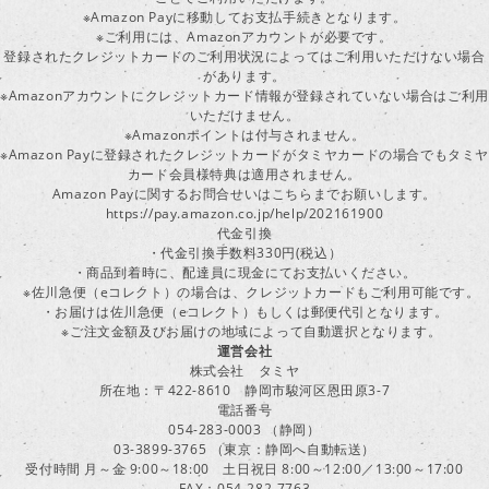
※Amazon Payに移動してお支払手続きとなります。
※ご利用には、Amazonアカウントが必要です。
登録されたクレジットカードのご利用状況によってはご利用いただけない場合
があります。
※Amazonアカウントにクレジットカード情報が登録されていない場合はご利用
いただけません。
※Amazonポイントは付与されません。
※Amazon Payに登録されたクレジットカードがタミヤカードの場合でもタミヤ
カード会員様特典は適用されません。
Amazon Payに関するお問合せいはこちらまでお願いします。
https://pay.amazon.co.jp/help/202161900
代金引換
・代金引換手数料330円(税込）
・商品到着時に、配達員に現金にてお支払いください。
※佐川急便（eコレクト）の場合は、クレジットカードもご利用可能です。
・お届けは佐川急便（eコレクト）もしくは郵便代引となります。
※ご注文金額及びお届けの地域によって自動選択となります。
運営会社
株式会社 タミヤ
所在地：〒422-8610 静岡市駿河区恩田原3-7
電話番号
054-283-0003 （静岡）
03-3899-3765 （東京：静岡へ自動転送）
受付時間 月～金 9:00～18:00 土日祝日 8:00～12:00／13:00～17:00
FAX：054-282-7763