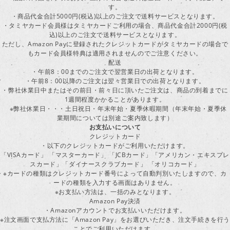
す。
・商品代金合計5000円(税込)以上のご注文で送料サービスとなります。
・タミヤカード会員様はタミヤカードご利用の場合、商品代金合計2000円(税
込)以上のご注文で送料サービスとなります。
ただし、Amazon Payに登録されたクレジットカードがタミヤカードの場合で
もカード会員様特典は適用されませんのでご注意ください。
配送
・午前8：00までのご注文で翌営業日の出荷となります。
・午前8：00以降のご注文は翌々営業日での出荷となります。
・弊社休業日中またはその前日・前々日に頂いたご注文は、商品の到着までに
1週間程度かかることがあります。
※弊社休業日・・・土日祝日・年末年始・夏季休暇期間（年末年始・夏季休
業期間については別途ご案内致します）
お支払いについて
クレジットカード
・以下のクレジットカードがご利用いただけます。
「VISAカード」 「マスターカード」 「JCBカード」「アメリカン・エキスプレ
スカード」「ダイナースクラブカード」 「オリコカード」
※カードの種類はクレジットカード番号によって自動判別いたしますので、カ
ードの種類を入力する画面はありません。
※お支払い方法は、一括のみとなります。
Amazon Pay決済
・Amazonアカウントでお支払いいただけます。
※注文画面で支払方法に「Amazon Pay」をお選びいただき、注文手続きを行
ことでご利用いただけます。