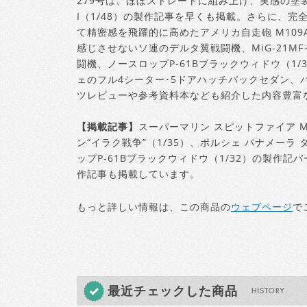
279号は、ほぼストレートに組み上げ、実感の塗装
I（1/48）の製作記事を早くも掲載。さらに、
て精密感を飛躍的に高めたアメリカ自走砲 M109A
感じさせないソ連のデルタ翼戦闘機、MiG-21M
闘機、ノースロップP-61Bブラックウィドウ（1
ェのフル4シーター･5ドアハッチバックセダン、パ
ツレビューや参考資料本なども紹介した内容豊富な
【掲載記事】
スーパーマリン スピットファイア Mk
ン“イラク戦争”（1/35）、ポルシェ パナメーラ
ップP-61Bブラックウィドウ（1/32）の製作記パ
作記事も掲載しています。
もっと詳しい情報は、この商品の
ウェブページ
で
最近チェックした商品