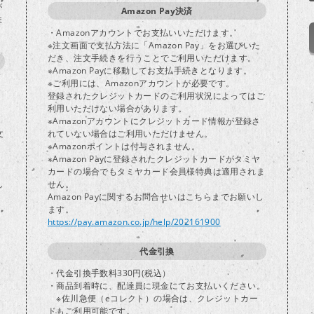
が
Amazon Pay決済
ま
・Amazonアカウントでお支払いいただけます。
※注文画面で支払方法に「Amazon Pay」をお選びいた
だき、注文手続きを行うことでご利用いただけます。
※Amazon Payに移動してお支払手続きとなります。
※ご利用には、Amazonアカウントが必要です。
登録されたクレジットカードのご利用状況によってはご
り
利用いただけない場合があります。
※Amazonアカウントにクレジットカード情報が登録さ
文
れていない場合はご利用いただけません。
※Amazonポイントは付与されません。
※Amazon Payに登録されたクレジットカードがタミヤ
カードの場合でもタミヤカード会員様特典は適用されま
し
せん。
Amazon Payに関するお問合せいはこちらまでお願いし
ます。
https://pay.amazon.co.jp/help/202161900
代金引換
・代金引換手数料330円(税込）
・商品到着時に、配達員に現金にてお支払いください。
※佐川急便（eコレクト）の場合は、クレジットカー
ドもご利用可能です。