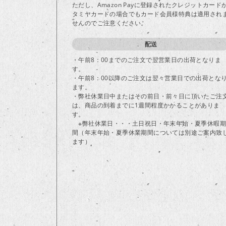
ただし、Amazon Payに登録されたクレジットカード
タミヤカードの場合でもカード会員様特典は適用され
せんのでご注意ください。
配送
・午前8：00までのご注文で翌営業日の出荷となりま
す。
・午前8：00以降のご注文は翌々営業日での出荷とな
ます。
・弊社休業日中またはその前日・前々日に頂いたご注
は、商品の到着までに1週間程度かかることがありま
す。
※弊社休業日・・・土日祝日・年末年始・夏季休暇期
間（年末年始・夏季休業期間については別途ご案内致
ます）