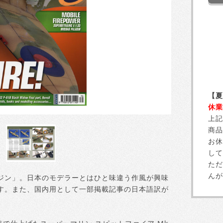
【夏
休業
上記
商品
お休
して
ただ
んが
ジン」。日本のモデラーとはひと味違う作風が興味
す。また、国内用として一部掲載記事の日本語訳が