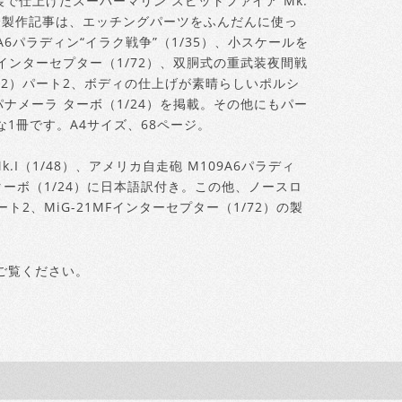
で仕上げたスーパーマリン スピットファイア Mk.
完全製作記事は、エッチングパーツをふんだんに使っ
6パラディン“イラク戦争”（1/35）、小スケールを
Fインターセプター（1/72）、双胴式の重武装夜間戦
/32）パート2、ボディの仕上げが素晴らしいポルシ
ナメーラ ターボ（1/24）を掲載。その他にもパー
1冊です。A4サイズ、68ページ。
.I（1/48）、アメリカ自走砲 M109A6パラディ
 ターボ（1/24）に日本語訳付き。この他、ノースロ
ート2、MiG-21MFインターセプター（1/72）の製
ご覧ください。