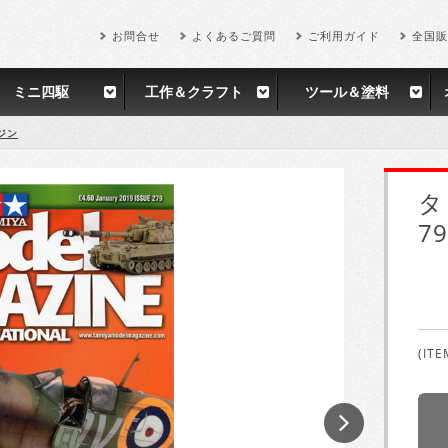
お問合せ
よくあるご質問
ご利用ガイド
全国販
ミニ四駆
工作＆クラフト
ツール＆塗料
ジン
タ
79
(ITE