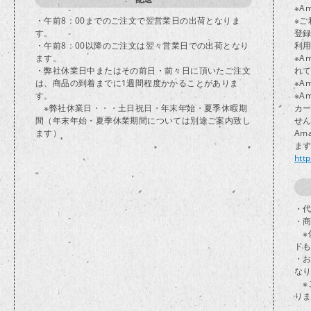
※A
・午前8：00までのご注文で翌営業日の出荷となりま
※ご
す。
登
・午前8：00以降のご注文は翌々営業日での出荷となり
利
ます。
※A
・弊社休業日中またはその前日・前々日に頂いたご注文
れ
は、商品の到着までに1週間程度かかることがありま
※A
す。
※A
※弊社休業日・・・土日祝日・年末年始・夏季休暇期
カ
間（年末年始・夏季休業期間については別途ご案内致し
せ
ます）
Am
ま
htt
・代
・
※
ド
・
な
※
り