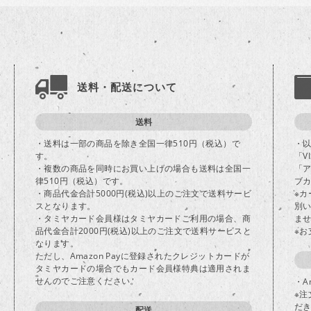
送料・配送について
送料
・送料は一部の商品を除き全国一律510円（税込）で
・
す。
「V
・複数の商品を同時にお買い上げの場合も送料は全国一
「
律510円（税込）です。
ブカ
・商品代金合計5000円(税込)以上のご注文で送料サービ
※
スとなります。
別
・タミヤカード会員様はタミヤカードご利用の場合、商
ま
品代金合計2000円(税込)以上のご注文で送料サービスと
※
なります。
ただし、Amazon Payに登録されたクレジットカードが
タミヤカードの場合でもカード会員様特典は適用されま
せんのでご注意ください。
・A
※注
だ
配送