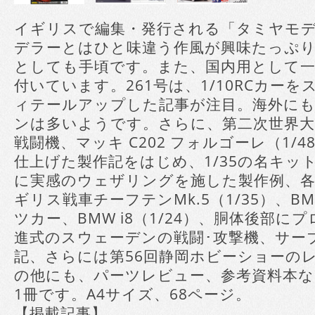
イギリスで編集・発行される「タミヤモ
デラーとはひと味違う作風が興味たっぷ
としても手頃です。また、国内用として一
付いています。261号は、1/10RCカー
ィテールアップした記事が注目。海外にも
ンは多いようです。さらに、第二次世界大
戦闘機、マッキ C202 フォルゴーレ（1/
仕上げた製作記をはじめ、1/35の名キット
に実感のウェザリングを施した製作例、
ギリス戦車チーフテンMk.5（1/35）、
ツカー、BMW i8（1/24）、胴体後部
進式のスウェーデンの戦闘･攻撃機、サーブJ2
記、さらには第56回静岡ホビーショーの
の他にも、パーツレビュー、参考資料本な
1冊です。A4サイズ、68ページ。
【掲載記事】