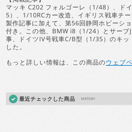
マッキ C202 フォルゴーレ（1/48）、ドイツ
5）、1/10RCカー改造、イギリス戦車チー
製作記事に加えて、第56回静岡ホビーシ
付き。この他、BMW i8（1/24）とサーブJ
事、ドイツIV号戦車C/B型（1/35）の
した。
もっと詳しい情報は、この商品の
ウェブ
最近チェックした商品