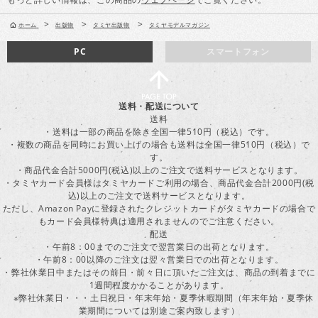
>
>
>
ホーム
出版物
タミヤ出版物
タミヤモデルマガジン
PC
スマートフォン
送料・配送について
送料
・送料は一部の商品を除き全国一律510円（税込）です。
・複数の商品を同時にお買い上げの場合も送料は全国一律510円（税込）で
す。
・商品代金合計5000円(税込)以上のご注文で送料サービスとなります。
・タミヤカード会員様はタミヤカードご利用の場合、商品代金合計2000円(税
込)以上のご注文で送料サービスとなります。
ただし、Amazon Payに登録されたクレジットカードがタミヤカードの場合で
もカード会員様特典は適用されませんのでご注意ください。
配送
・午前8：00までのご注文で翌営業日の出荷となります。
・午前8：00以降のご注文は翌々営業日での出荷となります。
・弊社休業日中またはその前日・前々日に頂いたご注文は、商品の到着までに
1週間程度かかることがあります。
※弊社休業日・・・土日祝日・年末年始・夏季休暇期間（年末年始・夏季休
業期間については別途ご案内致します）