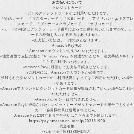
お支払いについて
クレジットカード
・以下のクレジットカードがご利用いただけます。
「VISAカード」 「マスターカード」 「JCBカード」「アメリカン・エキスプレ
スカード」「ダイナースクラブカード」 「オリコカード」
※カードの種類はクレジットカード番号によって自動判別いたしますので、カ
ードの種類を入力する画面はありません。
※お支払い方法は、一括のみとなります。
Amazon Pay決済
・Amazonアカウントでお支払いいただけます。
※注文画面で支払方法に「Amazon Pay」をお選びいただき、注文手続きを行
ことでご利用いただけます。
※Amazon Payに移動してお支払手続きとなります。
※ご利用には、Amazonアカウントが必要です。
登録されたクレジットカードのご利用状況によってはご利用いただけない場合
があります。
※Amazonアカウントにクレジットカード情報が登録されていない場合はご利用
いただけません。
※Amazonポイントは付与されません。
※Amazon Payに登録されたクレジットカードがタミヤカードの場合でもタミヤ
カード会員様特典は適用されません。
Amazon Payに関するお問合せいはこちらまでお願いします。
https://pay.amazon.co.jp/help/202161900
代金引換
・代金引換手数料330円(税込）