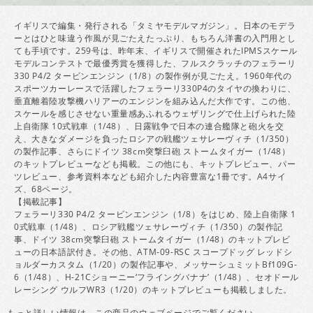
イギリスで編集・発行される「タミヤモデルマガジン」。日本のモデラ
ーとはひと味違う作風が見ごたえたっぷり、もちろん洋書の入門用とし
ても手頃です。259号は、昨年末、イギリスで開催されたIPMSスケール
モデルコンテストで最優秀賞を獲得した、フルスクラッチのフェラーリ
330 P4/2 タービンエンジン（1/8）の製作例が見ごたえ。1960年代の
スポーツカーレースで活躍したフェラーリ330P4のタイヤの換わりに、
垂直離着陸攻撃機ハリアーのエンジンを組み込んだ大作です。この他、
スケールを感じさせない重量感あふれるウェザリングで仕上げられた陸
上自衛隊 10式戦車（1/48）、日露戦争で日本の連合艦隊と砲火を交
え、大きなダメージを負ったロシアの戦艦ツェサレーヴィチ（1/350）
の製作記事、さらにドイツ 38cm突撃臼砲 ストームタイガー（1/48）
のキットプレビューなども掲載。この他にも、キットプレビュー、パー
ツレビュー、参考資料本なども紹介した内容豊富な1冊です。A4サイ
ズ、68ページ。
【掲載記事】
フェラーリ330 P4/2 タービンエンジン（1/8）をはじめ、陸上自衛隊 1
0式戦車（1/48）、ロシア戦艦ツェサレーヴィチ（1/350）の製作記
事、ドイツ 38cm突撃臼砲 ストームタイガー（1/48）のキットプレビ
ューの日本語訳付き。その他、ATM-09-RSC スコープドッグ レッドシ
ョルダーカスタム（1/20）の製作記事や、メッサーシュミットBf109G-
6（1/48）、H-21Cショーニー‘フライングバナナ’（1/48）、セオドール
レーシング ウルフWR3（1/20）のキットプレビューも掲載しました。
もっと詳しい情報は、この商品の
ウェブページ
でご覧ください。