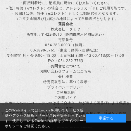
・商品到着時に、配達員に現金にてお支払いください。
※佐川急便（eコレクト）の場合は、クレジットカードもご利用可能です。
・お届けは佐川急便（eコレクト）もしくは郵便代引となります。
※ご注文金額及びお届けの地域によって自動選択となります。
運営会社
株式会社 タミヤ
所在地：〒422-8610 静岡市駿河区恩田原3-7
電話番号
054-283-0003 （静岡）
03-3899-3765 （東京：静岡へ自動転送）
受付時間 月～金 9:00～18:00 土日祝日 8:00～12:00／13:00～17:00
FAX：054-282-7763
お問合せについて
お問い合わせフォームはこちら
会社概要
特定商取引法に基づく表示
プライバシーポリシー
ご利用規約
ご利用ガイド
このホームページのコンテンツは株式会社タミヤが有する著作権により保護さ
れています。
このWebサイトではCookieを用いてサービス提
すべての文章、画像、動画などを、私的利用の範囲を超えて、許可なく複製、
供やアクセス解析・サービス改善等を行っていま
承諾する
改変、転載することは禁じられています。
す。使用しているCookieの詳細は
プライバシー
ポリシー
をご確認ください。
COPYRIGHT （C）TAMIYA,INC.ALL RIGHTS RESERVED.