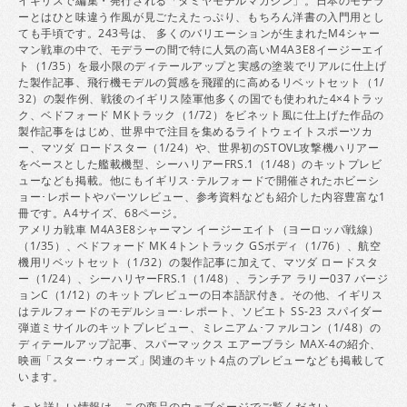
イギリスで編集・発行される「タミヤモデルマガジン」。日本のモデラ
ーとはひと味違う作風が見ごたえたっぷり、もちろん洋書の入門用とし
ても手頃です。243号は、 多くのバリエーションが生まれたM4シャー
マン戦車の中で、モデラーの間で特に人気の高いM4A3E8イージーエイ
ト（1/35）を最小限のディテールアップと実感の塗装でリアルに仕上げ
た製作記事、飛行機モデルの質感を飛躍的に高めるリベットセット（1/
32）の製作例、戦後のイギリス陸軍他多くの国でも使われた4×4トラッ
ク、ベドフォード MKトラック（1/72）をビネット風に仕上げた作品の
製作記事をはじめ、世界中で注目を集めるライトウェイトスポーツカ
ー、マツダ ロードスター（1/24）や、世界初のSTOVL攻撃機ハリアー
をベースとした艦載機型、シーハリアーFRS.1（1/48）のキットプレビ
ューなども掲載。他にもイギリス･テルフォードで開催されたホビーシ
ョー･レポートやパーツレビュー、参考資料なども紹介した内容豊富な1
冊です。A4サイズ、68ページ。
アメリカ戦車 M4A3E8シャーマン イージーエイト（ヨーロッパ戦線）
（1/35）、ベドフォード MK 4トントラック GSボディ（1/76）、航空
機用リベットセット（1/32）の製作記事に加えて、マツダ ロードスタ
ー（1/24）、シーハリヤーFRS.1（1/48）、ランチア ラリー037 バージ
ョンC（1/12）のキットプレビューの日本語訳付き。その他、イギリス
はテルフォードのモデルショー･レポート、ソビエト SS-23 スパイダー
弾道ミサイルのキットプレビュー、ミレニアム･ファルコン（1/48）の
ディテールアップ記事、スパーマックス エアーブラシ MAX-4の紹介、
映画「スター･ウォーズ」関連のキット4点のプレビューなども掲載して
います。
もっと詳しい情報は、この商品の
ウェブページ
でご覧ください。