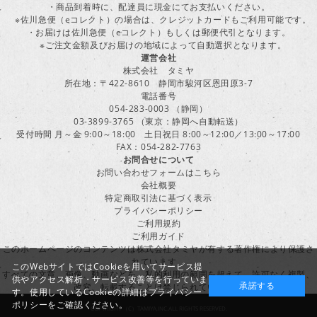
・商品到着時に、配達員に現金にてお支払いください。
※佐川急便（eコレクト）の場合は、クレジットカードもご利用可能です。
・お届けは佐川急便（eコレクト）もしくは郵便代引となります。
※ご注文金額及びお届けの地域によって自動選択となります。
運営会社
株式会社 タミヤ
所在地：〒422-8610 静岡市駿河区恩田原3-7
電話番号
054-283-0003 （静岡）
03-3899-3765 （東京：静岡へ自動転送）
受付時間 月～金 9:00～18:00 土日祝日 8:00～12:00／13:00～17:00
FAX：054-282-7763
お問合せについて
お問い合わせフォームはこちら
会社概要
特定商取引法に基づく表示
プライバシーポリシー
ご利用規約
ご利用ガイド
このホームページのコンテンツは株式会社タミヤが有する著作権により保護さ
れています。
このWebサイトではCookieを用いてサービス提
すべての文章、画像、動画などを、私的利用の範囲を超えて、許可なく複製、
供やアクセス解析・サービス改善等を行っていま
承諾する
改変、転載することは禁じられています。
す。使用しているCookieの詳細は
プライバシー
ポリシー
をご確認ください。
COPYRIGHT （C）TAMIYA,INC.ALL RIGHTS RESERVED.