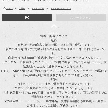
>
>
>
ホーム
出版物
タミヤ出版物
タミヤモデルマガジン
PC
スマートフォン
送料・配送について
送料
・送料は一部の商品を除き全国一律510円（税込）です。
・複数の商品を同時にお買い上げの場合も送料は全国一律510円（税込）で
す。
・商品代金合計5000円(税込)以上のご注文で送料サービスとなります。
・タミヤカード会員様はタミヤカードご利用の場合、商品代金合計2000円(税
込)以上のご注文で送料サービスとなります。
ただし、Amazon Payに登録されたクレジットカードがタミヤカードの場合で
もカード会員様特典は適用されませんのでご注意ください。
配送
・午前8：00までのご注文で翌営業日の出荷となります。
・午前8：00以降のご注文は翌々営業日での出荷となります。
・弊社休業日中またはその前日・前々日に頂いたご注文は、商品の到着までに
1週間程度かかることがあります。
※弊社休業日・・・土日祝日・年末年始・夏季休暇期間（年末年始・夏季休
業期間については別途ご案内致します）