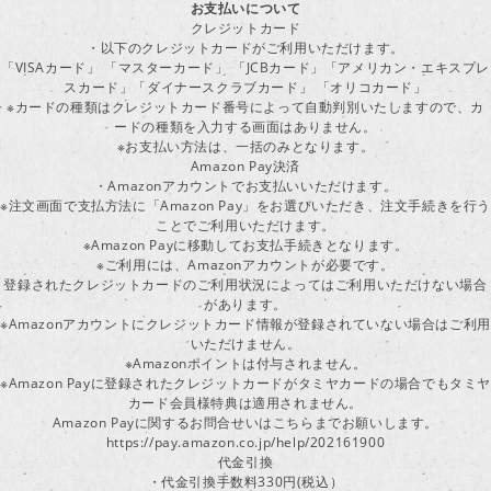
お支払いについて
クレジットカード
・以下のクレジットカードがご利用いただけます。
「VISAカード」 「マスターカード」 「JCBカード」「アメリカン・エキスプレ
スカード」「ダイナースクラブカード」 「オリコカード」
※カードの種類はクレジットカード番号によって自動判別いたしますので、カ
ードの種類を入力する画面はありません。
※お支払い方法は、一括のみとなります。
Amazon Pay決済
・Amazonアカウントでお支払いいただけます。
※注文画面で支払方法に「Amazon Pay」をお選びいただき、注文手続きを行
ことでご利用いただけます。
※Amazon Payに移動してお支払手続きとなります。
※ご利用には、Amazonアカウントが必要です。
登録されたクレジットカードのご利用状況によってはご利用いただけない場合
があります。
※Amazonアカウントにクレジットカード情報が登録されていない場合はご利用
いただけません。
※Amazonポイントは付与されません。
※Amazon Payに登録されたクレジットカードがタミヤカードの場合でもタミヤ
カード会員様特典は適用されません。
Amazon Payに関するお問合せいはこちらまでお願いします。
https://pay.amazon.co.jp/help/202161900
代金引換
・代金引換手数料330円(税込）