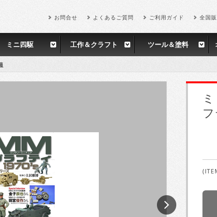
お問合せ
よくあるご質問
ご利用ガイド
全国販
ミニ四駆
工作＆クラフト
ツール＆塗料
籍
ミ
フ
(ITE