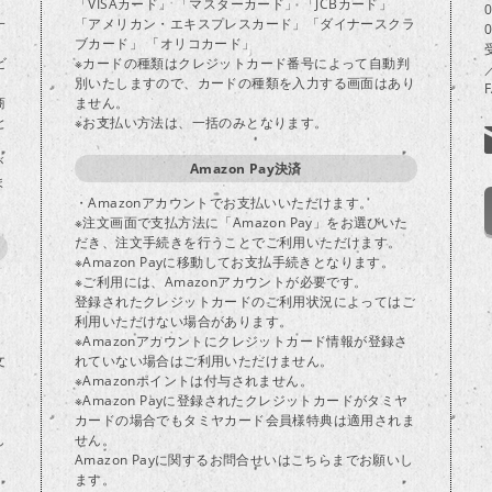
「VISAカード」 「マスターカード」 「JCBカード」
一
「アメリカン・エキスプレスカード」「ダイナースクラ
ブカード」 「オリコカード」
ビ
※カードの種類はクレジットカード番号によって自動判
別いたしますので、カードの種類を入力する画面はあり
商
ません。
と
※お支払い方法は、一括のみとなります。
が
Amazon Pay決済
ま
・Amazonアカウントでお支払いいただけます。
※注文画面で支払方法に「Amazon Pay」をお選びいた
だき、注文手続きを行うことでご利用いただけます。
※Amazon Payに移動してお支払手続きとなります。
※ご利用には、Amazonアカウントが必要です。
登録されたクレジットカードのご利用状況によってはご
り
利用いただけない場合があります。
※Amazonアカウントにクレジットカード情報が登録さ
文
れていない場合はご利用いただけません。
※Amazonポイントは付与されません。
※Amazon Payに登録されたクレジットカードがタミヤ
カードの場合でもタミヤカード会員様特典は適用されま
し
せん。
Amazon Payに関するお問合せいはこちらまでお願いし
ます。