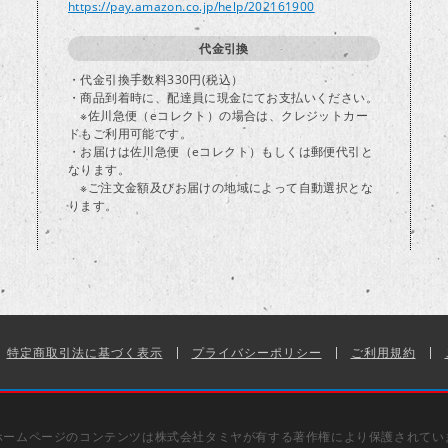
https://pay.amazon.co.jp/help/202161900
代金引換
・代金引換手数料330円(税込）
・商品到着時に、配達員に現金にてお支払いください。
※佐川急便（eコレクト）の場合は、クレジットカー
ドもご利用可能です。
・お届けは佐川急便（eコレクト）もしくは郵便代引と
なります。
※ご注文金額及びお届けの地域によって自動選択とな
ります。
特定商取引法に基づく表示
プライバシーポリシー
ご利用規約
ホームページのコンテンツは株式会社タミヤが有する著作権により保護されてい