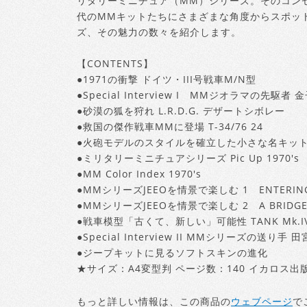
リタリーミニチュア（MM）シリーズ。そのコンセ
代のMMキットたちにさまざまな角度からスポッ
ズ、その魅力の数々を紹介します。
【CONTENTS】
●1971の衝撃 ドイツ・III号戦車M/N型
●Special Interview I MMジオラマの先駆者
●砂漠の狐を狩れ L.R.D.G. デザートシボレー
●救国の傑作戦車MMに登場 T-34/76 24
●火砲モデルのスタイルを確立した小さな名キット 37
●ミリタリーミニチュアシリーズ Pic Up 1970's
●MM Color Index 1970's
●MMシリーズJEEOを情景で楽しむ 1 ENTERING
●MMシリーズJEEOを情景で楽しむ 2 A BRIDGE 
●戦車模型「古くて、新しい」可能性 TANK Mk.I
●Special Interview II MMシリーズの送り
●ジープキットに見るソフトスキンの進化
★サイズ：A4変型判 ページ数：140 イカロス出
もっと詳しい情報は、この商品の
ウェブページ
で