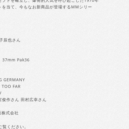
プトを確立し、爆発的人気を呼び起こした1970年
トを当て、今もなお新商品が登場するMMシリー
 金子辰也さん
mm Pak36
 GERMANY
TOO FAR
V
手 田宮俊作さん 田村広幸さん
版株式会社
ご覧ください。