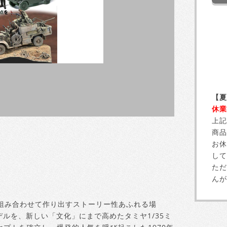
【夏
休業
上記
商品
お休
して
ただ
んが
組み合わせて作り出すストーリー性あふれる場
ルを、新しい「文化」にまで高めたタミヤ1/35ミ