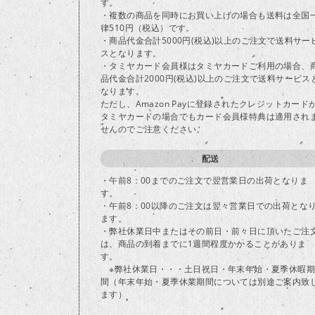
す。
・複数の商品を同時にお買い上げの場合も送料は全国
律510円（税込）です。
・商品代金合計5000円(税込)以上のご注文で送料サー
スとなります。
・タミヤカード会員様はタミヤカードご利用の場合、
品代金合計2000円(税込)以上のご注文で送料サービス
なります。
ただし、Amazon Payに登録されたクレジットカード
タミヤカードの場合でもカード会員様特典は適用され
せんのでご注意ください。
配送
・午前8：00までのご注文で翌営業日の出荷となりま
す。
・午前8：00以降のご注文は翌々営業日での出荷とな
ます。
・弊社休業日中またはその前日・前々日に頂いたご注
は、商品の到着までに1週間程度かかることがありま
す。
※弊社休業日・・・土日祝日・年末年始・夏季休暇期
間（年末年始・夏季休業期間については別途ご案内致
ます）