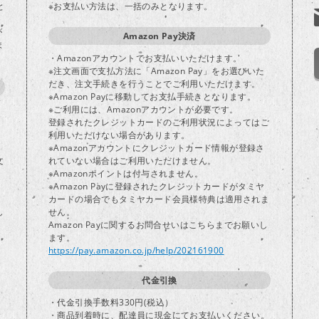
と
※お支払い方法は、一括のみとなります。
が
Amazon Pay決済
ま
・Amazonアカウントでお支払いいただけます。
※注文画面で支払方法に「Amazon Pay」をお選びいた
だき、注文手続きを行うことでご利用いただけます。
※Amazon Payに移動してお支払手続きとなります。
※ご利用には、Amazonアカウントが必要です。
登録されたクレジットカードのご利用状況によってはご
り
利用いただけない場合があります。
※Amazonアカウントにクレジットカード情報が登録さ
文
れていない場合はご利用いただけません。
※Amazonポイントは付与されません。
※Amazon Payに登録されたクレジットカードがタミヤ
カードの場合でもタミヤカード会員様特典は適用されま
し
せん。
Amazon Payに関するお問合せいはこちらまでお願いし
ます。
https://pay.amazon.co.jp/help/202161900
代金引換
・代金引換手数料330円(税込）
・商品到着時に、配達員に現金にてお支払いください。