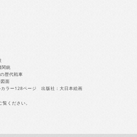
較
機関銃
隊の歴代戦車
密図面
ルカラー128ページ 出版社：大日本絵画
ご覧ください。