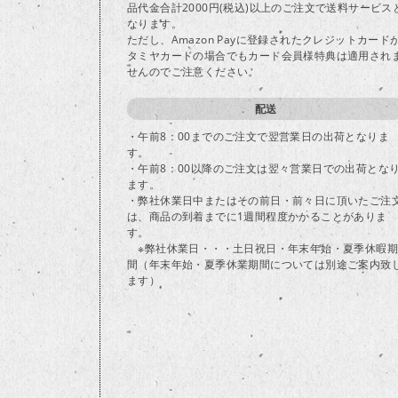
品代金合計2000円(税込)以上のご注文で送料サービス
なります。
ただし、Amazon Payに登録されたクレジットカード
タミヤカードの場合でもカード会員様特典は適用され
せんのでご注意ください。
配送
・午前8：00までのご注文で翌営業日の出荷となりま
す。
・午前8：00以降のご注文は翌々営業日での出荷とな
ます。
・弊社休業日中またはその前日・前々日に頂いたご注
は、商品の到着までに1週間程度かかることがありま
す。
※弊社休業日・・・土日祝日・年末年始・夏季休暇期
間（年末年始・夏季休業期間については別途ご案内致
ます）