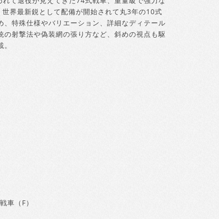
われて退役が見えてきた74式戦車、重量級で強力な
、世界最新鋭として配備が開始されて丸3年の10式
め、特殊仕様やバリエーション、詳細なディテール
銃の射撃法や偽装網の張り方など、斜めの視点も駆
載。
式戦車（F）