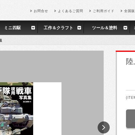
お問合せ
よくあるご質問
ご利用ガイド
全国販
ミニ四駆
工作＆クラフト
ツール＆塗料
籍
陸
(ITE