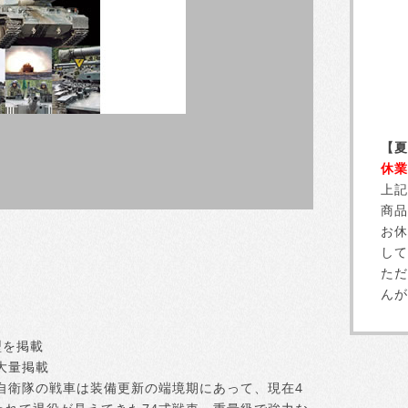
【夏
休業
上記
商品
お休
して
ただ
んが
型を掲載
大量掲載
自衛隊の戦車は装備更新の端境期にあって、現在4