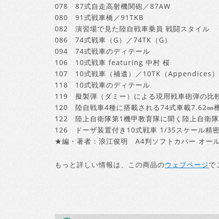
078 87式自走高射機関砲／87AW
080 91式戦車橋／91TKB
082 演習場で見た陸自戦車乗員 戦闘スタイル
086 74式戦車（G）／74TK（G）
094 74式戦車のディテール
106 10式戦車 featuring 中村 桜
107 10式戦車（補遺）／10TK（Appendices）
118 10式戦車のディテール
119 擬製弾（ダミー）による現用戦車砲弾の比
120 陸自戦車4種に搭載される74式車載7.62㎜
122 陸上自衛隊第1機甲教育隊に聞く陸上自衛
126 ドーザ装置付き10式戦車 1/35スケール精
★編・著者：浪江俊明 A4判ソフトカバー オー
もっと詳しい情報は、この商品の
ウェブページ
で