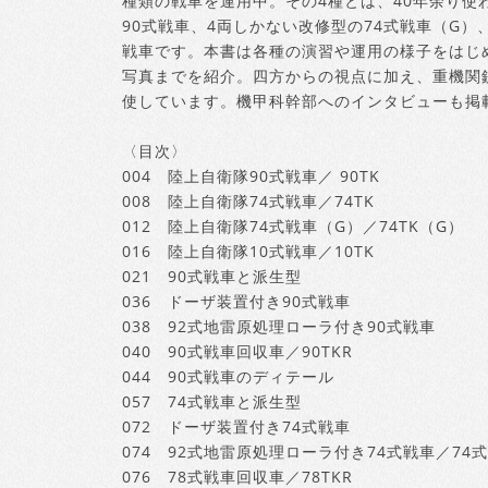
種類の戦車を運用中。その4種とは、40年余り使
90式戦車、4両しかない改修型の74式戦車（G）
戦車です。本書は各種の演習や運用の様子をはじ
写真までを紹介。四方からの視点に加え、重機関
使しています。機甲科幹部へのインタビューも掲
〈目次〉
004 陸上自衛隊90式戦車／ 90TK
008 陸上自衛隊74式戦車／74TK
012 陸上自衛隊74式戦車（G）／74TK（G）
016 陸上自衛隊10式戦車／10TK
021 90式戦車と派生型
036 ドーザ装置付き90式戦車
038 92式地雷原処理ローラ付き90式戦車
040 90式戦車回収車／90TKR
044 90式戦車のディテール
057 74式戦車と派生型
072 ドーザ装置付き74式戦車
074 92式地雷原処理ローラ付き74式戦車／74
076 78式戦車回収車／78TKR