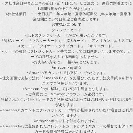
・弊社休業日中またはその前日・前々日に頂いたご注文は、商品の到着までに
1週間程度かかることがあります。
※弊社休業日・・・土日祝日・年末年始・夏季休暇期間（年末年始・夏季休
業期間については別途ご案内致します）
お支払いについて
クレジットカード
・以下のクレジットカードがご利用いただけます。
「VISAカード」 「マスターカード」 「JCBカード」「アメリカン・エキスプレ
スカード」「ダイナースクラブカード」 「オリコカード」
※カードの種類はクレジットカード番号によって自動判別いたしますので、カ
ードの種類を入力する画面はありません。
※お支払い方法は、一括のみとなります。
Amazon Pay決済
・Amazonアカウントでお支払いいただけます。
※注文画面で支払方法に「Amazon Pay」をお選びいただき、注文手続きを行
ことでご利用いただけます。
※Amazon Payに移動してお支払手続きとなります。
※ご利用には、Amazonアカウントが必要です。
登録されたクレジットカードのご利用状況によってはご利用いただけない場合
があります。
※Amazonアカウントにクレジットカード情報が登録されていない場合はご利用
いただけません。
※Amazonポイントは付与されません。
※Amazon Payに登録されたクレジットカードがタミヤカードの場合でもタミヤ
カード会員様特典は適用されません。