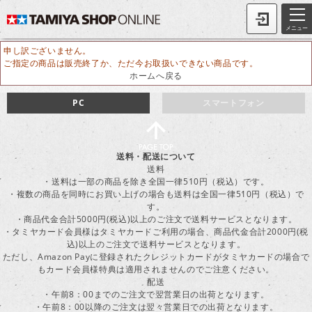
メニュー
申し訳ございません。
ご指定の商品は販売終了か、ただ今お取扱いできない商品です。
ホームへ戻る
PC
スマートフォン
送料・配送について
送料
・送料は一部の商品を除き全国一律510円（税込）です。
・複数の商品を同時にお買い上げの場合も送料は全国一律510円（税込）で
す。
・商品代金合計5000円(税込)以上のご注文で送料サービスとなります。
・タミヤカード会員様はタミヤカードご利用の場合、商品代金合計2000円(税
込)以上のご注文で送料サービスとなります。
ただし、Amazon Payに登録されたクレジットカードがタミヤカードの場合で
もカード会員様特典は適用されませんのでご注意ください。
配送
・午前8：00までのご注文で翌営業日の出荷となります。
・午前8：00以降のご注文は翌々営業日での出荷となります。