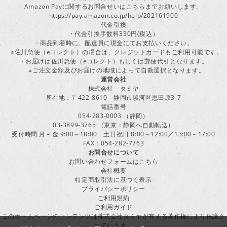
Amazon Payに関するお問合せいはこちらまでお願いします。
https://pay.amazon.co.jp/help/202161900
代金引換
・代金引換手数料330円(税込）
・商品到着時に、配達員に現金にてお支払いください。
※佐川急便（eコレクト）の場合は、クレジットカードもご利用可能です。
・お届けは佐川急便（eコレクト）もしくは郵便代引となります。
※ご注文金額及びお届けの地域によって自動選択となります。
運営会社
株式会社 タミヤ
所在地：〒422-8610 静岡市駿河区恩田原3-7
電話番号
054-283-0003 （静岡）
03-3899-3765 （東京：静岡へ自動転送）
受付時間 月～金 9:00～18:00 土日祝日 8:00～12:00／13:00～17:00
FAX：054-282-7763
お問合せについて
お問い合わせフォームはこちら
会社概要
特定商取引法に基づく表示
プライバシーポリシー
ご利用規約
ご利用ガイド
このホームページのコンテンツは株式会社タミヤが有する著作権により保護さ
れています。