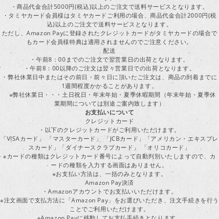
・商品代金合計5000円(税込)以上のご注文で送料サービスとなります。
・タミヤカード会員様はタミヤカードご利用の場合、商品代金合計2000円(税
込)以上のご注文で送料サービスとなります。
ただし、Amazon Payに登録されたクレジットカードがタミヤカードの場合で
もカード会員様特典は適用されませんのでご注意ください。
配送
・午前8：00までのご注文で翌営業日の出荷となります。
・午前8：00以降のご注文は翌々営業日での出荷となります。
・弊社休業日中またはその前日・前々日に頂いたご注文は、商品の到着までに
1週間程度かかることがあります。
※弊社休業日・・・土日祝日・年末年始・夏季休暇期間（年末年始・夏季休
業期間については別途ご案内致します）
お支払いについて
クレジットカード
・以下のクレジットカードがご利用いただけます。
「VISAカード」 「マスターカード」 「JCBカード」「アメリカン・エキスプレ
スカード」「ダイナースクラブカード」 「オリコカード」
※カードの種類はクレジットカード番号によって自動判別いたしますので、カ
ードの種類を入力する画面はありません。
※お支払い方法は、一括のみとなります。
Amazon Pay決済
・Amazonアカウントでお支払いいただけます。
※注文画面で支払方法に「Amazon Pay」をお選びいただき、注文手続きを行
ことでご利用いただけます。
※Amazon Payに移動してお支払手続きとなります。