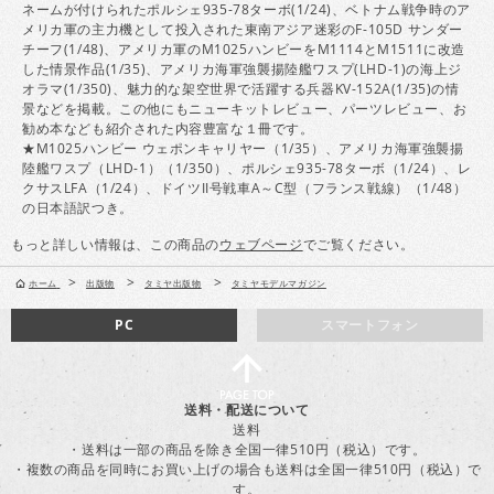
ネームが付けられたポルシェ935-78ターボ(1/24)、ベトナム戦争時のア
メリカ軍の主力機として投入された東南アジア迷彩のF-105D サンダー
チーフ(1/48)、アメリカ軍のM1025ハンビーをM1114とM1511に改造
した情景作品(1/35)、アメリカ海軍強襲揚陸艦ワスプ(LHD-1)の海上ジ
オラマ(1/350)、魅力的な架空世界で活躍する兵器KV-152A(1/35)の情
景などを掲載。この他にもニューキットレビュー、パーツレビュー、お
勧め本なども紹介された内容豊富な１冊です。
★M1025ハンビー ウェポンキャリヤー（1/35）、アメリカ海軍強襲揚
陸艦ワスプ（LHD-1）（1/350）、ポルシェ935-78ターボ（1/24）、レ
クサスLFA（1/24）、ドイツII号戦車A～C型（フランス戦線）（1/48）
の日本語訳つき。
もっと詳しい情報は、この商品の
ウェブページ
でご覧ください。
>
>
>
ホーム
出版物
タミヤ出版物
タミヤモデルマガジン
PC
スマートフォン
送料・配送について
送料
・送料は一部の商品を除き全国一律510円（税込）です。
・複数の商品を同時にお買い上げの場合も送料は全国一律510円（税込）で
す。