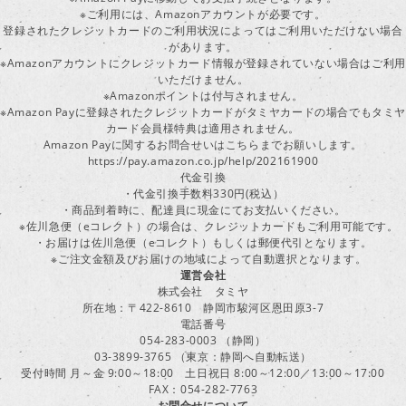
※ご利用には、Amazonアカウントが必要です。
登録されたクレジットカードのご利用状況によってはご利用いただけない場合
があります。
※Amazonアカウントにクレジットカード情報が登録されていない場合はご利用
いただけません。
※Amazonポイントは付与されません。
※Amazon Payに登録されたクレジットカードがタミヤカードの場合でもタミヤ
カード会員様特典は適用されません。
Amazon Payに関するお問合せいはこちらまでお願いします。
https://pay.amazon.co.jp/help/202161900
代金引換
・代金引換手数料330円(税込）
・商品到着時に、配達員に現金にてお支払いください。
※佐川急便（eコレクト）の場合は、クレジットカードもご利用可能です。
・お届けは佐川急便（eコレクト）もしくは郵便代引となります。
※ご注文金額及びお届けの地域によって自動選択となります。
運営会社
株式会社 タミヤ
所在地：〒422-8610 静岡市駿河区恩田原3-7
電話番号
054-283-0003 （静岡）
03-3899-3765 （東京：静岡へ自動転送）
受付時間 月～金 9:00～18:00 土日祝日 8:00～12:00／13:00～17:00
FAX：054-282-7763
お問合せについて