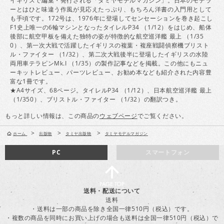
イギリスで編集・発行される「タミヤモデルマガジン」。日本のモデラ
ーとはひと味違う作風が見応えたっぷり、もちろん洋書の入門用として
も手頃です。172号は、1976年に登場してセンセーションを巻き起こし
F1史上唯一の6輪マシンとなったタイレルP34 （1/12）をはじめ、船体
後部に航空甲板を備えた独特の姿が特徴的な航空巡洋艦 最上 （1/35
0）、第一次大戦で活躍したイギリスの複葉・複座戦闘偵察機ブリスト
ル・ファイター （1/32）、第二次大戦後半に登場したイギリスの水陸
両用車テラピンMk.I （1/35）の製作記事などを掲載。この他にもニュ
ーキットレビュー、パーツレビュー、お勧め本なども紹介された内容豊
富な1冊です。
★A4サイズ、68ページ。タイレルP34 （1/12）、日本航空巡洋艦 最上
（1/350）、ブリストル・ファイター （1/32）の翻訳つき。
もっと詳しい情報は、この商品の
ウェブページ
でご覧ください。
>
>
>
ホーム
出版物
タミヤ出版物
タミヤモデルマガジン
PC
スマートフォン
送料・配送について
送料
・送料は一部の商品を除き全国一律510円（税込）です。
・複数の商品を同時にお買い上げの場合も送料は全国一律510円（税込）で