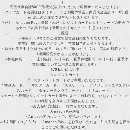
す。
・商品代金合計5000円(税込)以上のご注文で送料サービスとなります。
・タミヤカード会員様はタミヤカードご利用の場合、商品代金合計2000円(税
込)以上のご注文で送料サービスとなります。
ただし、Amazon Payに登録されたクレジットカードがタミヤカードの場合で
もカード会員様特典は適用されませんのでご注意ください。
配送
・午前8：00までのご注文で翌営業日の出荷となります。
・午前8：00以降のご注文は翌々営業日での出荷となります。
・弊社休業日中またはその前日・前々日に頂いたご注文は、商品の到着までに
1週間程度かかることがあります。
※弊社休業日・・・土日祝日・年末年始・夏季休暇期間（年末年始・夏季休
業期間については別途ご案内致します）
お支払いについて
クレジットカード
・以下のクレジットカードがご利用いただけます。
「VISAカード」 「マスターカード」 「JCBカード」「アメリカン・エキスプレ
スカード」「ダイナースクラブカード」 「オリコカード」
※カードの種類はクレジットカード番号によって自動判別いたしますので、カ
ードの種類を入力する画面はありません。
※お支払い方法は、一括のみとなります。
Amazon Pay決済
・Amazonアカウントでお支払いいただけます。
※注文画面で支払方法に「Amazon Pay」をお選びいただき、注文手続きを行
ことでご利用いただけます。