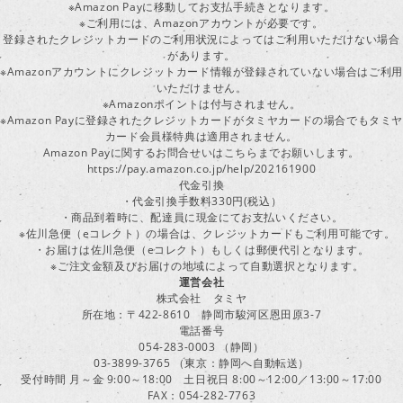
※Amazon Payに移動してお支払手続きとなります。
※ご利用には、Amazonアカウントが必要です。
登録されたクレジットカードのご利用状況によってはご利用いただけない場合
があります。
※Amazonアカウントにクレジットカード情報が登録されていない場合はご利用
いただけません。
※Amazonポイントは付与されません。
※Amazon Payに登録されたクレジットカードがタミヤカードの場合でもタミヤ
カード会員様特典は適用されません。
Amazon Payに関するお問合せいはこちらまでお願いします。
https://pay.amazon.co.jp/help/202161900
代金引換
・代金引換手数料330円(税込）
・商品到着時に、配達員に現金にてお支払いください。
※佐川急便（eコレクト）の場合は、クレジットカードもご利用可能です。
・お届けは佐川急便（eコレクト）もしくは郵便代引となります。
※ご注文金額及びお届けの地域によって自動選択となります。
運営会社
株式会社 タミヤ
所在地：〒422-8610 静岡市駿河区恩田原3-7
電話番号
054-283-0003 （静岡）
03-3899-3765 （東京：静岡へ自動転送）
受付時間 月～金 9:00～18:00 土日祝日 8:00～12:00／13:00～17:00
FAX：054-282-7763