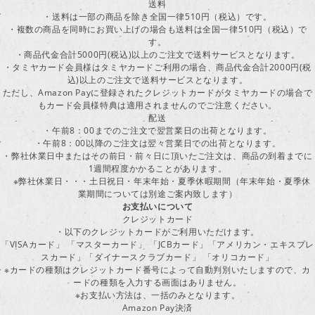
送料
・送料は一部の商品を除き全国一律510円（税込）です。
・複数の商品を同時にお買い上げの場合も送料は全国一律510円（税込）で
す。
・商品代金合計5000円(税込)以上のご注文で送料サービスとなります。
・タミヤカード会員様はタミヤカードご利用の場合、商品代金合計2000円(税
込)以上のご注文で送料サービスとなります。
ただし、Amazon Payに登録されたクレジットカードがタミヤカードの場合で
もカード会員様特典は適用されませんのでご注意ください。
配送
・午前8：00までのご注文で翌営業日の出荷となります。
・午前8：00以降のご注文は翌々営業日での出荷となります。
・弊社休業日中またはその前日・前々日に頂いたご注文は、商品の到着までに
1週間程度かかることがあります。
※弊社休業日・・・土日祝日・年末年始・夏季休暇期間（年末年始・夏季休
業期間については別途ご案内致します）
お支払いについて
クレジットカード
・以下のクレジットカードがご利用いただけます。
「VISAカード」 「マスターカード」 「JCBカード」「アメリカン・エキスプレ
スカード」「ダイナースクラブカード」 「オリコカード」
※カードの種類はクレジットカード番号によって自動判別いたしますので、カ
ードの種類を入力する画面はありません。
※お支払い方法は、一括のみとなります。
Amazon Pay決済