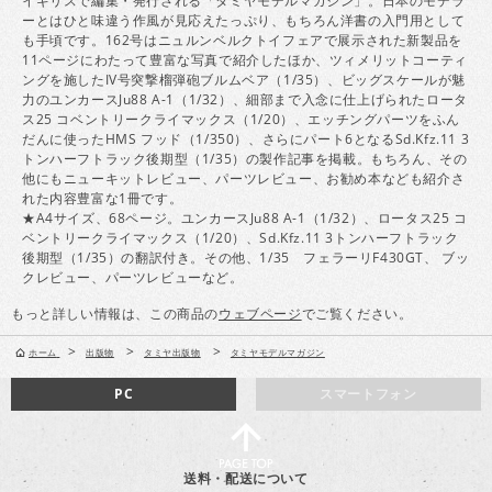
イギリスで編集・発行される「タミヤモデルマガジン」。日本のモデラ
ーとはひと味違う作風が見応えたっぷり、もちろん洋書の入門用として
も手頃です。162号はニュルンベルクトイフェアで展示された新製品を
11ページにわたって豊富な写真で紹介したほか、ツィメリットコーティ
ングを施したIV号突撃榴弾砲ブルムベア（1/35）、ビッグスケールが魅
力のユンカースJu88 A-1（1/32）、細部まで入念に仕上げられたロータ
ス25 コベントリークライマックス（1/20）、エッチングパーツをふん
だんに使ったHMS フッド（1/350）、さらにパート6となるSd.Kfz.11 3
トンハーフトラック後期型（1/35）の製作記事を掲載。もちろん、その
他にもニューキットレビュー、パーツレビュー、お勧め本なども紹介さ
れた内容豊富な1冊です。
★A4サイズ、68ページ。ユンカースJu88 A-1（1/32）、ロータス25 コ
ベントリークライマックス（1/20）、Sd.Kfz.11 3トンハーフトラック
後期型（1/35）の翻訳付き。その他、1/35 フェラーリF430GT、 ブッ
クレビュー、パーツレビューなど。
もっと詳しい情報は、この商品の
ウェブページ
でご覧ください。
>
>
>
ホーム
出版物
タミヤ出版物
タミヤモデルマガジン
PC
スマートフォン
送料・配送について