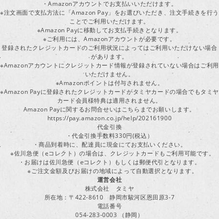
・Amazonアカウントでお支払いいただけます。
※注文画面で支払方法に「Amazon Pay」をお選びいただき、注文手続きを行
ことでご利用いただけます。
※Amazon Payに移動してお支払手続きとなります。
※ご利用には、Amazonアカウントが必要です。
登録されたクレジットカードのご利用状況によってはご利用いただけない場合
があります。
※Amazonアカウントにクレジットカード情報が登録されていない場合はご利用
いただけません。
※Amazonポイントは付与されません。
※Amazon Payに登録されたクレジットカードがタミヤカードの場合でもタミヤ
カード会員様特典は適用されません。
Amazon Payに関するお問合せいはこちらまでお願いします。
https://pay.amazon.co.jp/help/202161900
代金引換
・代金引換手数料330円(税込）
・商品到着時に、配達員に現金にてお支払いください。
※佐川急便（eコレクト）の場合は、クレジットカードもご利用可能です。
・お届けは佐川急便（eコレクト）もしくは郵便代引となります。
※ご注文金額及びお届けの地域によって自動選択となります。
運営会社
株式会社 タミヤ
所在地：〒422-8610 静岡市駿河区恩田原3-7
電話番号
054-283-0003 （静岡）