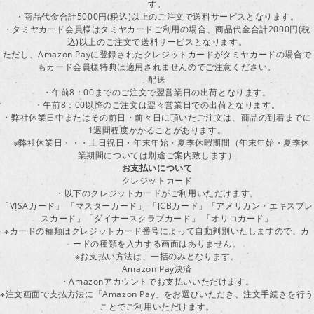
す。
・商品代金合計5000円(税込)以上のご注文で送料サービスとなります。
・タミヤカード会員様はタミヤカードご利用の場合、商品代金合計2000円(税
込)以上のご注文で送料サービスとなります。
ただし、Amazon Payに登録されたクレジットカードがタミヤカードの場合で
もカード会員様特典は適用されませんのでご注意ください。
配送
・午前8：00までのご注文で翌営業日の出荷となります。
・午前8：00以降のご注文は翌々営業日での出荷となります。
・弊社休業日中またはその前日・前々日に頂いたご注文は、商品の到着までに
1週間程度かかることがあります。
※弊社休業日・・・土日祝日・年末年始・夏季休暇期間（年末年始・夏季休
業期間については別途ご案内致します）
お支払いについて
クレジットカード
・以下のクレジットカードがご利用いただけます。
「VISAカード」 「マスターカード」 「JCBカード」「アメリカン・エキスプレ
スカード」「ダイナースクラブカード」 「オリコカード」
※カードの種類はクレジットカード番号によって自動判別いたしますので、カ
ードの種類を入力する画面はありません。
※お支払い方法は、一括のみとなります。
Amazon Pay決済
・Amazonアカウントでお支払いいただけます。
※注文画面で支払方法に「Amazon Pay」をお選びいただき、注文手続きを行
ことでご利用いただけます。