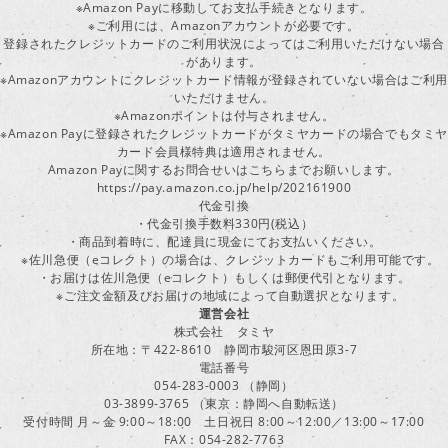
※Amazon Payに移動してお支払手続きとなります。
※ご利用には、Amazonアカウントが必要です。
登録されたクレジットカードのご利用状況によってはご利用いただけない場合
があります。
※Amazonアカウントにクレジットカード情報が登録されていない場合はご利用
いただけません。
※Amazonポイントは付与されません。
※Amazon Payに登録されたクレジットカードがタミヤカードの場合でもタミヤ
カード会員様特典は適用されません。
Amazon Payに関するお問合せいはこちらまでお願いします。
https://pay.amazon.co.jp/help/202161900
代金引換
・代金引換手数料330円(税込）
・商品到着時に、配達員に現金にてお支払いください。
※佐川急便（eコレクト）の場合は、クレジットカードもご利用可能です。
・お届けは佐川急便（eコレクト）もしくは郵便代引となります。
※ご注文金額及びお届けの地域によって自動選択となります。
運営会社
株式会社 タミヤ
所在地：〒422-8610 静岡市駿河区恩田原3-7
電話番号
054-283-0003 （静岡）
03-3899-3765 （東京：静岡へ自動転送）
受付時間 月～金 9:00～18:00 土日祝日 8:00～12:00／13:00～17:00
FAX：054-282-7763