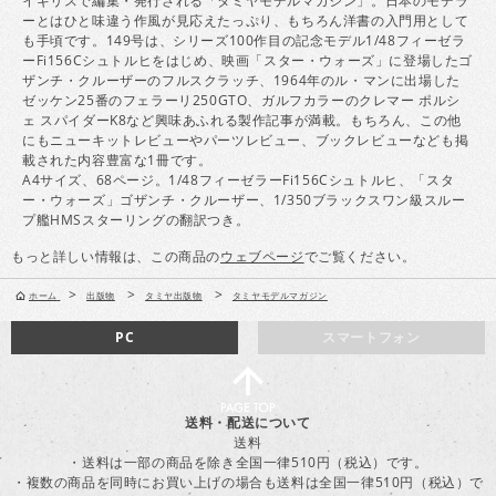
イギリスで編集・発行される「タミヤモデルマガジン」。日本のモデラ
ーとはひと味違う作風が見応えたっぷり、もちろん洋書の入門用として
も手頃です。149号は、シリーズ100作目の記念モデル1/48フィーゼラ
ーFi156Cシュトルヒをはじめ、映画「スター・ウォーズ」に登場したゴ
ザンチ・クルーザーのフルスクラッチ、1964年のル・マンに出場した
ゼッケン25番のフェラーリ250GTO、ガルフカラーのクレマー ポルシ
ェ スパイダーK8など興味あふれる製作記事が満載。もちろん、この他
にもニューキットレビューやパーツレビュー、ブックレビューなども掲
載された内容豊富な1冊です。
A4サイズ、68ページ。1/48フィーゼラーFi156Cシュトルヒ、「スタ
ー・ウォーズ」ゴザンチ・クルーザー、1/350ブラックスワン級スルー
プ艦HMSスターリングの翻訳つき。
もっと詳しい情報は、この商品の
ウェブページ
でご覧ください。
>
>
>
ホーム
出版物
タミヤ出版物
タミヤモデルマガジン
PC
スマートフォン
送料・配送について
送料
・送料は一部の商品を除き全国一律510円（税込）です。
・複数の商品を同時にお買い上げの場合も送料は全国一律510円（税込）で