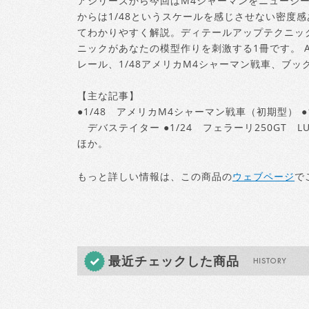
アシリーズから今回はM4シャーマンをニュージ
からは1/48というスケールを感じさせない密度
てわかりやすく解説。ディテールアップテクニッ
ニックがあなたの模型作りを刺激する1冊です。 A
レール、1/48アメリカM4シャーマン戦車、ブ
【主な記事】
●1/48 アメリカM4シャーマン戦車（初期型） ●1
デバステイター ●1/24 フェラーリ250GT 
ほか。
もっと詳しい情報は、この商品の
ウェブページ
で
最近チェックした商品