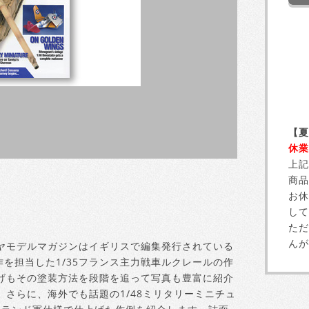
【夏
休業
上記
商品
お休
して
ただ
んが
ヤモデルマガジンはイギリスで編集発行されている
作を担当した1/35フランス主力戦車ルクレールの作
げもその塗装方法を段階を追って写真も豊富に紹介
さらに、海外でも話題の1/48ミリタリーミニチュ