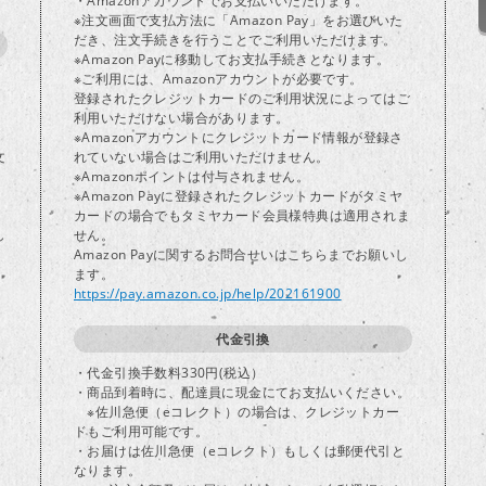
・Amazonアカウントでお支払いいただけます。
※注文画面で支払方法に「Amazon Pay」をお選びいた
だき、注文手続きを行うことでご利用いただけます。
※Amazon Payに移動してお支払手続きとなります。
※ご利用には、Amazonアカウントが必要です。
登録されたクレジットカードのご利用状況によってはご
り
利用いただけない場合があります。
※Amazonアカウントにクレジットカード情報が登録さ
文
れていない場合はご利用いただけません。
※Amazonポイントは付与されません。
※Amazon Payに登録されたクレジットカードがタミヤ
カードの場合でもタミヤカード会員様特典は適用されま
し
せん。
Amazon Payに関するお問合せいはこちらまでお願いし
ます。
https://pay.amazon.co.jp/help/202161900
代金引換
・代金引換手数料330円(税込）
・商品到着時に、配達員に現金にてお支払いください。
※佐川急便（eコレクト）の場合は、クレジットカー
ドもご利用可能です。
・お届けは佐川急便（eコレクト）もしくは郵便代引と
なります。