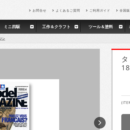
お問合せ
よくあるご質問
ご利用ガイド
全国販
ミニ四駆
工作＆クラフト
ツール＆塗料
ジン
タ
18
(ITE