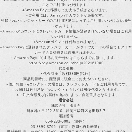
ことでご利用いただけます。
※Amazon Payに移動してお支払手続きとなります。
※ご利用には、Amazonアカウントが必要です。
登録されたクレジットカードのご利用状況によってはご利用いただけない場合
があります。
※Amazonアカウントにクレジットカード情報が登録されていない場合はご利用
いただけません。
※Amazonポイントは付与されません。
※Amazon Payに登録されたクレジットカードがタミヤカードの場合でもタミヤ
カード会員様特典は適用されません。
Amazon Payに関するお問合せいはこちらまでお願いします。
https://pay.amazon.co.jp/help/202161900
代金引換
・代金引換手数料330円(税込）
・商品到着時に、配達員に現金にてお支払いください。
※佐川急便（eコレクト）の場合は、クレジットカードもご利用可能です。
・お届けは佐川急便（eコレクト）もしくは郵便代引となります。
※ご注文金額及びお届けの地域によって自動選択となります。
運営会社
株式会社 タミヤ
所在地：〒422-8610 静岡市駿河区恩田原3-7
電話番号
054-283-0003 （静岡）
03-3899-3765 （東京：静岡へ自動転送）
受付時間 月～金 9:00～18:00 土日祝日 8:00～12:00／13:00～17:00