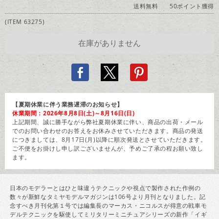
送料無料
50ポイント獲得
(ITEM 63275)
【夏期休業に伴う業務遅滞のお知らせ】
休業期間：2026年8月8日(土)～8月16日(日)
上記期間、誠に勝手ながら弊社夏期休業に伴い、商品の出荷・メール
でのお問い合わせのお答えをお休みさせていただきます。商品の発送
につきましては、8月17日(月)以降に順次発送とさせていただきます。
ご不便をお掛けし申し訳ございませんが、予めご了承の程お願い致し
ます。
日本のモデラーとはひと味違うテクニックや視点で製作された作例の
数々が新鮮なタミヤモデルマガジンは106号より月刊となりました。記
念すべき月刊化第１号では編集長のマーカス・ニコルスが得意の戦車モ
デルテクニックを駆使してミリタリーミニチュアシリーズの新作「イギ