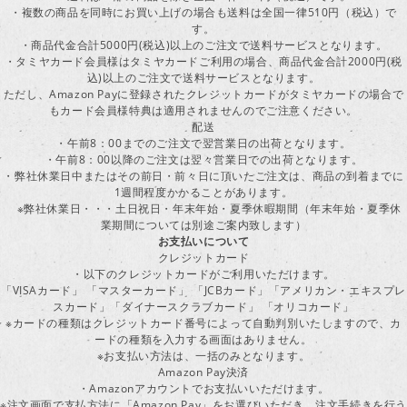
・複数の商品を同時にお買い上げの場合も送料は全国一律510円（税込）で
す。
・商品代金合計5000円(税込)以上のご注文で送料サービスとなります。
・タミヤカード会員様はタミヤカードご利用の場合、商品代金合計2000円(税
込)以上のご注文で送料サービスとなります。
ただし、Amazon Payに登録されたクレジットカードがタミヤカードの場合で
もカード会員様特典は適用されませんのでご注意ください。
配送
・午前8：00までのご注文で翌営業日の出荷となります。
・午前8：00以降のご注文は翌々営業日での出荷となります。
・弊社休業日中またはその前日・前々日に頂いたご注文は、商品の到着までに
1週間程度かかることがあります。
※弊社休業日・・・土日祝日・年末年始・夏季休暇期間（年末年始・夏季休
業期間については別途ご案内致します）
お支払いについて
クレジットカード
・以下のクレジットカードがご利用いただけます。
「VISAカード」 「マスターカード」 「JCBカード」「アメリカン・エキスプレ
スカード」「ダイナースクラブカード」 「オリコカード」
※カードの種類はクレジットカード番号によって自動判別いたしますので、カ
ードの種類を入力する画面はありません。
※お支払い方法は、一括のみとなります。
Amazon Pay決済
・Amazonアカウントでお支払いいただけます。
※注文画面で支払方法に「Amazon Pay」をお選びいただき、注文手続きを行