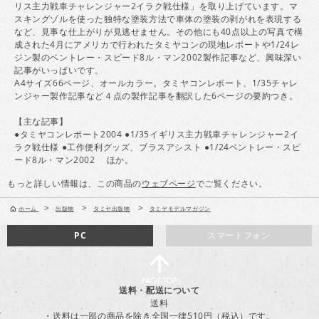
リス主力戦車チャレンジャー2イラク戦仕様」を取り上げています。マ
スキングゾルを使った独特な塗装方法で車体の塗装の剥がれを表現する
など、見事な仕上がりが見逃せません。その他にも40点以上の写真で構
成された4月にアメリカで行われたタミヤコンの現地レポートや1/24レ
ジン製のベントレー・スピード8ル・マン2002製作記事など、興味深い
記事がいっぱいです。
A4サイズ66ページ、オールカラー。タミヤコンレポート、1/35チャレ
ンジャー製作記事など４点の製作記事を翻訳した6ページの要約つき。
【主な記事】
●タミヤコンレポート2004 ●1/35イギリス主力戦車チャレンジャー2イ
ラク戦仕様 ●工作便利グッズ、ブラスアシスト ●1/24ベントレー・スピ
ード8ル・マン2002 ほか。
もっと詳しい情報は、この商品の
ウェブページ
でご覧ください。
>
>
>
ホーム
出版物
タミヤ出版物
タミヤモデルマガジン
PC
スマートフォン
送料・配送について
送料
・送料は一部の商品を除き全国一律510円（税込）です。