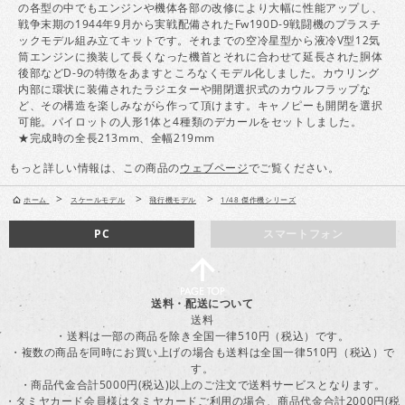
の各型の中でもエンジンや機体各部の改修により大幅に性能アップし、
戦争末期の1944年9月から実戦配備されたFw190D-9戦闘機のプラスチ
ックモデル組み立てキットです。それまでの空冷星型から液冷V型12気
筒エンジンに換装して長くなった機首とそれに合わせて延長された胴体
後部などD-9の特徴をあますところなくモデル化しました。カウリング
内部に環状に装備されたラジエターや開閉選択式のカウルフラップな
ど、その構造を楽しみながら作って頂けます。キャノピーも開閉を選択
可能。パイロットの人形1体と4種類のデカールをセットしました。
★完成時の全長213mm、全幅219mm
もっと詳しい情報は、この商品の
ウェブページ
でご覧ください。
>
>
>
ホーム
スケールモデル
飛行機モデル
1/48 傑作機シリーズ
PC
スマートフォン
送料・配送について
送料
・送料は一部の商品を除き全国一律510円（税込）です。
・複数の商品を同時にお買い上げの場合も送料は全国一律510円（税込）で
す。
・商品代金合計5000円(税込)以上のご注文で送料サービスとなります。
・タミヤカード会員様はタミヤカードご利用の場合、商品代金合計2000円(税