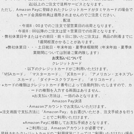
込)以上のご注文で送料サービスとなります。
ただし、Amazon Payに登録されたクレジットカードがタミヤカードの場合で
もカード会員様特典は適用されませんのでご注意ください。
配送
・午前8：00までのご注文で翌営業日の出荷となります。
・午前8：00以降のご注文は翌々営業日での出荷となります。
・弊社休業日中またはその前日・前々日に頂いたご注文は、商品の到着までに
1週間程度かかることがあります。
※弊社休業日・・・土日祝日・年末年始・夏季休暇期間（年末年始・夏季休
業期間については別途ご案内致します）
お支払いについて
クレジットカード
・以下のクレジットカードがご利用いただけます。
「VISAカード」 「マスターカード」 「JCBカード」「アメリカン・エキスプレ
スカード」「ダイナースクラブカード」 「オリコカード」
※カードの種類はクレジットカード番号によって自動判別いたしますので、カ
ードの種類を入力する画面はありません。
※お支払い方法は、一括のみとなります。
Amazon Pay決済
・Amazonアカウントでお支払いいただけます。
※注文画面で支払方法に「Amazon Pay」をお選びいただき、注文手続きを行
ことでご利用いただけます。
※Amazon Payに移動してお支払手続きとなります。
※ご利用には、Amazonアカウントが必要です。
登録されたクレジットカードのご利用状況によってはご利用いただけない場合