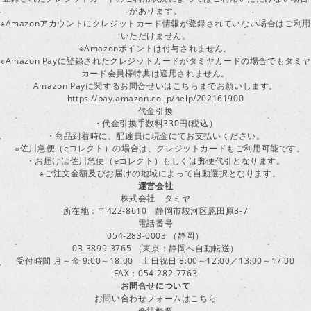
があります。
※Amazonアカウントにクレジットカード情報が登録されていない場合はご利用
いただけません。
※Amazonポイントは付与されません。
※Amazon Payに登録されたクレジットカードがタミヤカードの場合でもタミヤ
カード会員様特典は適用されません。
Amazon Payに関するお問合せいはこちらまでお願いします。
https://pay.amazon.co.jp/help/202161900
代金引換
・代金引換手数料330円(税込）
・商品到着時に、配達員に現金にてお支払いください。
※佐川急便（eコレクト）の場合は、クレジットカードもご利用可能です。
・お届けは佐川急便（eコレクト）もしくは郵便代引となります。
※ご注文金額及びお届けの地域によって自動選択となります。
運営会社
株式会社 タミヤ
所在地：〒422-8610 静岡市駿河区恩田原3-7
電話番号
054-283-0003 （静岡）
03-3899-3765 （東京：静岡へ自動転送）
受付時間 月～金 9:00～18:00 土日祝日 8:00～12:00／13:00～17:00
FAX：054-282-7763
お問合せについて
お問い合わせフォームはこちら
会社概要