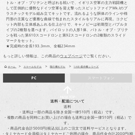
トル・オブ・ブリテンと呼ばれる戦いで、イギリス空軍の主力戦闘機と
して圧倒的に優勢なドイツ空軍を迎え撃ったスピットファイアMk.Iのプ
ラスチックモデル組み立てキットです。流れるような胴体のラインや楕
円形の主翼など優雅な曲線で包まれたスタイルをリアルに再現。コクピ
ット内部も立体感あふれる仕上がりで、キャノピーは初期型とバブルタ
イプの2種類を選べます。パイロットの人形1体、バトル・オブ・ブリテ
ンを戦った第610スコードロンと第92スコードロンの2種類のスライド
マークをセット。
★完成時の全長193.3mm、全幅234mm
もっと詳しい情報は、この商品の
ウェブページ
でご覧ください。
>
>
>
ホーム
スケールモデル
飛行機モデル
1/48 傑作機シリーズ
PC
スマートフォン
送料・配送について
送料
・送料は一部の商品を除き全国一律510円（税込）です。
・複数の商品を同時にお買い上げの場合も送料は全国一律510円（税込）で
す。
・商品代金合計5000円(税込)以上のご注文で送料サービスとなります。
・タミヤカード会員様はタミヤカードご利用の場合、商品代金合計2000円(税