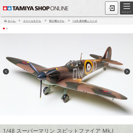
メニュー
>
>
>
ホーム
スケールモデル
飛行機モデル
1/48 傑作機シリーズ
1/48 スーパーマリン スピットファイア Mk.I