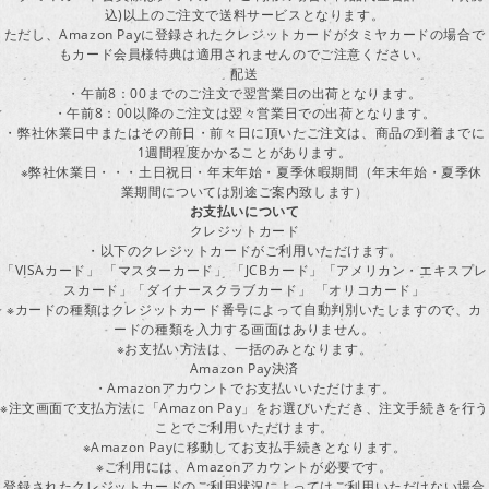
込)以上のご注文で送料サービスとなります。
ただし、Amazon Payに登録されたクレジットカードがタミヤカードの場合で
もカード会員様特典は適用されませんのでご注意ください。
配送
・午前8：00までのご注文で翌営業日の出荷となります。
・午前8：00以降のご注文は翌々営業日での出荷となります。
・弊社休業日中またはその前日・前々日に頂いたご注文は、商品の到着までに
1週間程度かかることがあります。
※弊社休業日・・・土日祝日・年末年始・夏季休暇期間（年末年始・夏季休
業期間については別途ご案内致します）
お支払いについて
クレジットカード
・以下のクレジットカードがご利用いただけます。
「VISAカード」 「マスターカード」 「JCBカード」「アメリカン・エキスプレ
スカード」「ダイナースクラブカード」 「オリコカード」
※カードの種類はクレジットカード番号によって自動判別いたしますので、カ
ードの種類を入力する画面はありません。
※お支払い方法は、一括のみとなります。
Amazon Pay決済
・Amazonアカウントでお支払いいただけます。
※注文画面で支払方法に「Amazon Pay」をお選びいただき、注文手続きを行
ことでご利用いただけます。
※Amazon Payに移動してお支払手続きとなります。
※ご利用には、Amazonアカウントが必要です。
登録されたクレジットカードのご利用状況によってはご利用いただけない場合