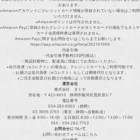
があります。
※Amazonアカウントにクレジットカード情報が登録されていない場合はご利用
いただけません。
※Amazonポイントは付与されません。
※Amazon Payに登録されたクレジットカードがタミヤカードの場合でもタミヤ
カード会員様特典は適用されません。
Amazon Payに関するお問合せいはこちらまでお願いします。
https://pay.amazon.co.jp/help/202161900
代金引換
・代金引換手数料330円(税込）
・商品到着時に、配達員に現金にてお支払いください。
※佐川急便（eコレクト）の場合は、クレジットカードもご利用可能です。
・お届けは佐川急便（eコレクト）もしくは郵便代引となります。
※ご注文金額及びお届けの地域によって自動選択となります。
運営会社
株式会社 タミヤ
所在地：〒422-8610 静岡市駿河区恩田原3-7
電話番号
054-283-0003 （静岡）
03-3899-3765 （東京：静岡へ自動転送）
受付時間 月～金 9:00～18:00 土日祝日 8:00～12:00／13:00～17:00
FAX：054-282-7763
お問合せについて
お問い合わせフォームはこちら
会社概要