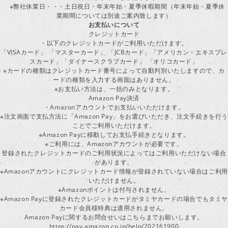
※弊社休業日・・・土日祝日・年末年始・夏季休暇期間（年末年始・夏季休
業期間については別途ご案内致します）
お支払いについて
クレジットカード
・以下のクレジットカードがご利用いただけます。
「VISAカード」 「マスターカード」 「JCBカード」「アメリカン・エキスプレ
スカード」「ダイナースクラブカード」 「オリコカード」
※カードの種類はクレジットカード番号によって自動判別いたしますので、カ
ードの種類を入力する画面はありません。
※お支払い方法は、一括のみとなります。
Amazon Pay決済
・Amazonアカウントでお支払いいただけます。
※注文画面で支払方法に「Amazon Pay」をお選びいただき、注文手続きを行
ことでご利用いただけます。
※Amazon Payに移動してお支払手続きとなります。
※ご利用には、Amazonアカウントが必要です。
登録されたクレジットカードのご利用状況によってはご利用いただけない場合
があります。
※Amazonアカウントにクレジットカード情報が登録されていない場合はご利用
いただけません。
※Amazonポイントは付与されません。
※Amazon Payに登録されたクレジットカードがタミヤカードの場合でもタミヤ
カード会員様特典は適用されません。
Amazon Payに関するお問合せいはこちらまでお願いします。
https://pay.amazon.co.jp/help/202161900