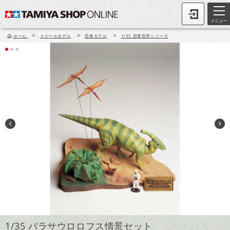
メニュー
>
>
>
ホーム
スケールモデル
恐竜モデル
1/35 恐竜世界シリーズ
1/35 パラサウロロフス情景セット