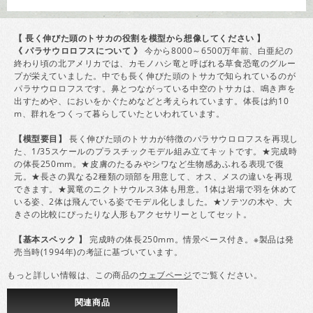
【 長く伸びた頭のトサカの役割を模型から想像してください 】
《 パラサウロロフスについて 》
今から8000～6500万年前、白亜紀の
終わり頃の北アメリカでは、カモノハシ竜と呼ばれる草食恐竜のグルー
プが栄えていました。中でも長く伸びた頭のトサカで知られているのが
パラサウロロフスです。鼻とつながっている中空のトサカは、鳴き声を
出すためや、においをかぐためなどと考えられています。体長は約10
m、群れをつくって暮らしていたといわれています。
【模型要目】
長く伸びた頭のトサカが特徴のパラサウロロフスを再現し
た、1/35スケールのプラスチックモデル組み立てキットです。★完成時
の体長250mm。★皮膚のたるみやシワなど生物感あふれる表現で復
元。★長さの異なる2種類の頭部を用意して、オス、メスの違いを再現
できます。★翼竜のニクトサウルス3体も用意。1体は岩場で羽を休めて
いる姿、2体は飛んでいる姿でモデル化しました。★ソテツの木や、大
きさの比較にぴったりな人形もアクセサリーとしてセット。
【基本スペック 】
完成時の体長250mm。情景ベース付き。※製品は発
売当時(1994年)の考証に基づいています。
もっと詳しい情報は、この商品の
ウェブページ
でご覧ください。
関連
商品