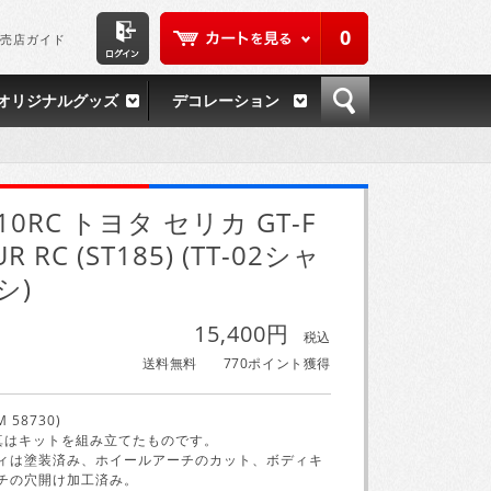
0
売店ガイド
オリジナルグッズ
デコレーション
/10RC トヨタ セリカ GT-F
R RC (ST185) (TT-02シャ
シ)
15,400円
税込
送料無料
770ポイント獲得
M 58730)
真はキットを組み立てたものです。
ィは塗装済み、ホイールアーチのカット、ボディキ
チの穴開け加工済み。