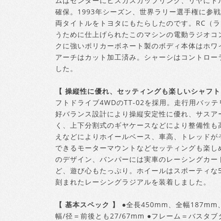
ムはセンターにビスカスカップリング、リヤにト
確保。1993年シーズン、世界ラリー選手権に参
両タイトルをトヨタにもたらしたのです。RC（
うために仕上げられたこのマシンの電動ラジオコ
クに強いポリカーボネート製のボディ本体はホワ
アーチはカット加工済み。シャーシはコントローラ
した。
【 操縦性に優れ、セッティングも楽しいシャフトド
フトドライブ4WDのTT-02を採用。走行用バ
好バランス設計により操縦安定性に優れ、サスア
く、上下分割式のギヤケースなどにより整備性も
えなどによりホイールベース、車高、トレッドがそ
できるモーターマウントなどセッティングも楽し
のデザイン、バンパーには実車のレーシングカー
ど、遊び心もたっぷり。ホイールはスポーティな
刻まれたレーシングラジアルを装着しました。
【 基本スペック 】
●全長450mm、全幅187mm
幅/径＝前後とも27/67mm ●フレーム＝バス