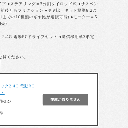
イプ ●ステアリング＝3分割タイロッド式 ●サスペン
前後ともフリクション ●ギヤ比＝キット標準8.27:
28:1までの10種類のギヤ比が選択可能) ●モーター＝5
売)
2.4G 電動RCドライブセット ●送信機用単3形電
ご覧ください。
ク2.4G 電動RC
ット
円
(税込)
得