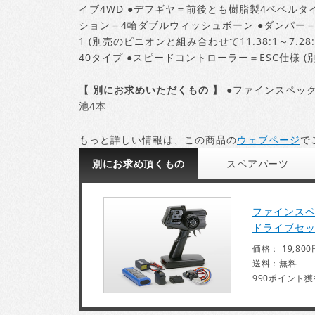
イブ4WD ●デフギヤ＝前後とも樹脂製4ベベルタ
ション＝4輪ダブルウィッシュボーン ●ダンパー＝
1 (別売のピニオンと組み合わせて11.38:1～7.
40タイプ ●スピードコントローラー＝ESC仕様 (別
【 別にお求めいただくもの 】
●ファインスペック 
池4本
もっと詳しい情報は、この商品の
ウェブページ
で
別にお求め頂くもの
スペア
パーツ
ファインスペッ
ドライブセ
価格： 19,800
送料：無料
990ポイント獲