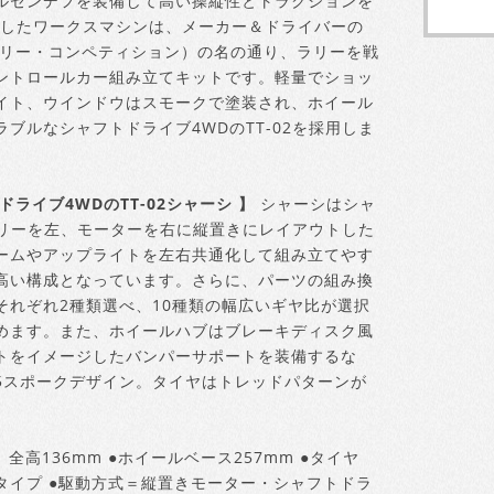
ルセンデフを装備して高い操縦性とトラクションを
戦したワークスマシンは、メーカー＆ドライバーの
ラリー・コンペティション）の名の通り、ラリーを戦
ントロールカー組み立てキットです。軽量でショッ
イト、ウインドウはスモークで塗装され、ホイール
ブルなシャフトドライブ4WDのTT-02を採用しま
ライブ4WDのTT-02シャーシ 】
シャーシはシャ
ッテリーを左、モーターを右に縦置きにレイアウトした
ームやアップライトを左右共通化して組み立てやす
高い構成となっています。さらに、パーツの組み換
れぞれ2種類選べ、10種類の幅広いギヤ比が選択
めます。また、ホイールハブはブレーキディスク風
トをイメージしたバンパーサポートを装備するな
5スポークデザイン。タイヤはトレッドパターンが
、全高136mm ●ホイールベース257mm ●タイヤ
タブタイプ ●駆動方式＝縦置きモーター・シャフトドラ