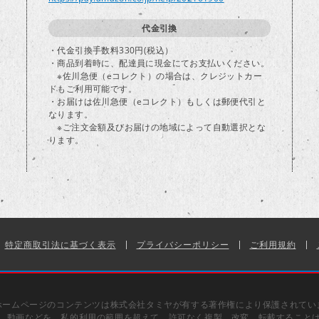
代金引換
・代金引換手数料330円(税込）
・商品到着時に、配達員に現金にてお支払いください。
※佐川急便（eコレクト）の場合は、クレジットカー
ドもご利用可能です。
・お届けは佐川急便（eコレクト）もしくは郵便代引と
なります。
※ご注文金額及びお届けの地域によって自動選択とな
ります。
特定商取引法に基づく表示
プライバシーポリシー
ご利用規約
ホームページのコンテンツは株式会社タミヤが有する著作権により保護されてい
、動画などを、私的利用の範囲を超えて、許可なく複製、改変、転載すること