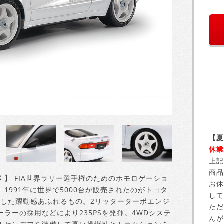
【夏
休業
上記
商品
 】
FIA世界ラリー選手権のためのホモロゲーショ
お休
991年に世界で5000台が販売されたのがトヨタ
して
基調とした躍動感あふれるもの。2リッターターボエンジ
ただ
ラーの採用などにより235PSを発揮。4WDシステ
んが