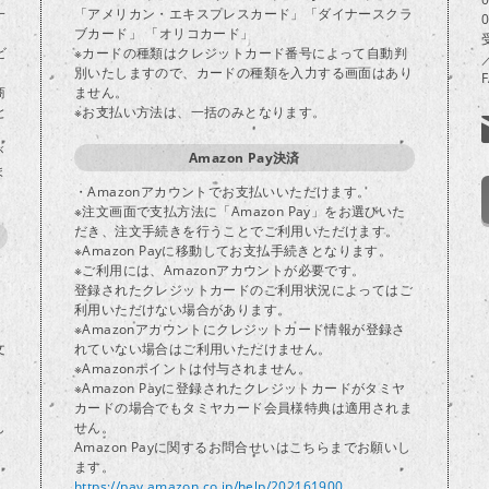
一
「アメリカン・エキスプレスカード」「ダイナースクラ
ブカード」 「オリコカード」
ビ
※カードの種類はクレジットカード番号によって自動判
別いたしますので、カードの種類を入力する画面はあり
商
ません。
と
※お支払い方法は、一括のみとなります。
が
Amazon Pay決済
ま
・Amazonアカウントでお支払いいただけます。
※注文画面で支払方法に「Amazon Pay」をお選びいた
だき、注文手続きを行うことでご利用いただけます。
※Amazon Payに移動してお支払手続きとなります。
※ご利用には、Amazonアカウントが必要です。
登録されたクレジットカードのご利用状況によってはご
り
利用いただけない場合があります。
※Amazonアカウントにクレジットカード情報が登録さ
文
れていない場合はご利用いただけません。
※Amazonポイントは付与されません。
※Amazon Payに登録されたクレジットカードがタミヤ
カードの場合でもタミヤカード会員様特典は適用されま
し
せん。
Amazon Payに関するお問合せいはこちらまでお願いし
ます。
https://pay.amazon.co.jp/help/202161900