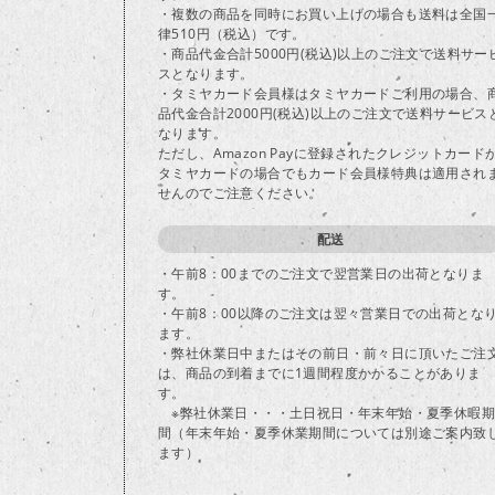
・複数の商品を同時にお買い上げの場合も送料は全国
律510円（税込）です。
・商品代金合計5000円(税込)以上のご注文で送料サー
スとなります。
・タミヤカード会員様はタミヤカードご利用の場合、
品代金合計2000円(税込)以上のご注文で送料サービス
なります。
ただし、Amazon Payに登録されたクレジットカード
タミヤカードの場合でもカード会員様特典は適用され
せんのでご注意ください。
配送
・午前8：00までのご注文で翌営業日の出荷となりま
す。
・午前8：00以降のご注文は翌々営業日での出荷とな
ます。
・弊社休業日中またはその前日・前々日に頂いたご注
は、商品の到着までに1週間程度かかることがありま
す。
※弊社休業日・・・土日祝日・年末年始・夏季休暇期
間（年末年始・夏季休業期間については別途ご案内致
ます）