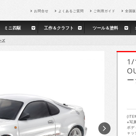
お問合せ
よくあるご質問
ご利用ガイド
全国販
ミニ四駆
工作＆クラフト
ツール＆塗料
ーズ
1
OU
ー
(ITE
※写
ボデ
ャッ