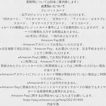
業期間については別途ご案内致します）
お支払いについて
クレジットカード
・以下のクレジットカードがご利用いただけます。
「VISAカード」 「マスターカード」 「JCBカード」「アメリカン・エキスプレ
スカード」「ダイナースクラブカード」 「オリコカード」
※カードの種類はクレジットカード番号によって自動判別いたしますので、カ
ードの種類を入力する画面はありません。
※お支払い方法は、一括のみとなります。
Amazon Pay決済
・Amazonアカウントでお支払いいただけます。
※注文画面で支払方法に「Amazon Pay」をお選びいただき、注文手続きを行
ことでご利用いただけます。
※Amazon Payに移動してお支払手続きとなります。
※ご利用には、Amazonアカウントが必要です。
登録されたクレジットカードのご利用状況によってはご利用いただけない場合
があります。
※Amazonアカウントにクレジットカード情報が登録されていない場合はご利用
いただけません。
※Amazonポイントは付与されません。
※Amazon Payに登録されたクレジットカードがタミヤカードの場合でもタミヤ
カード会員様特典は適用されません。
Amazon Payに関するお問合せいはこちらまでお願いします。
https://pay.amazon.co.jp/help/202161900
代金引換