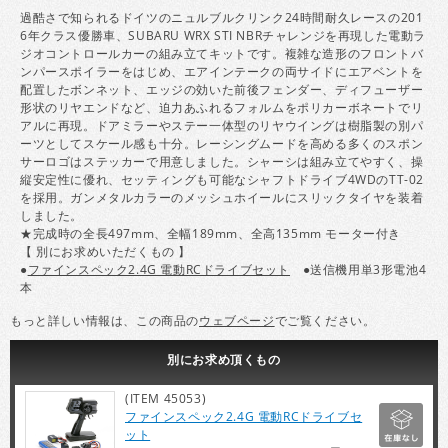
過酷さで知られるドイツのニュルブルクリンク24時間耐久レースの201
6年クラス優勝車、SUBARU WRX STI NBRチャレンジを再現した電動ラ
ジオコントロールカーの組み立てキットです。複雑な造形のフロントバ
ンパースポイラーをはじめ、エアインテークの両サイドにエアベントを
配置したボンネット、エッジの効いた前後フェンダー、ディフューザー
形状のリヤエンドなど、迫力あふれるフォルムをポリカーボネートでリ
アルに再現。ドアミラーやステー一体型のリヤウイングは樹脂製の別パ
ーツとしてスケール感も十分。レーシングムードを高める多くのスポン
サーロゴはステッカーで用意しました。シャーシは組み立てやすく、操
縦安定性に優れ、セッティングも可能なシャフトドライブ4WDのTT-02
を採用。ガンメタルカラーのメッシュホイールにスリックタイヤを装着
しました。
★完成時の全長497mm、全幅189mm、全高135mm モーター付き
【 別にお求めいただくもの 】
●
ファインスペック2.4G 電動RCドライブセット
●送信機用単3形電池4
本
もっと詳しい情報は、この商品の
ウェブページ
でご覧ください。
別にお求め頂くもの
(ITEM 45053)
ファインスペック2.4G 電動RCドライブセ
ット