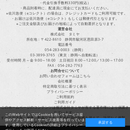
・代金引換手数料330円(税込）
・商品到着時に、配達員に現金にてお支払いください。
※佐川急便（eコレクト）の場合は、クレジットカードもご利用可能です。
・お届けは佐川急便（eコレクト）もしくは郵便代引となります。
※ご注文金額及びお届けの地域によって自動選択となります。
運営会社
株式会社 タミヤ
所在地：〒422-8610 静岡市駿河区恩田原3-7
電話番号
054-283-0003 （静岡）
03-3899-3765 （東京：静岡へ自動転送）
受付時間 月～金 9:00～18:00 土日祝日 8:00～12:00／13:00～17:00
FAX：054-282-7763
お問合せについて
お問い合わせフォームはこちら
会社概要
特定商取引法に基づく表示
プライバシーポリシー
ご利用規約
ご利用ガイド
このホームページのコンテンツは株式会社タミヤが有する著作権により保護さ
れています。
このWebサイトではCookieを用いてサービス提
すべての文章、画像、動画などを、私的利用の範囲を超えて、許可なく複製、
供やアクセス解析・サービス改善等を行っていま
承諾する
改変、転載することは禁じられています。
す。使用しているCookieの詳細は
プライバシー