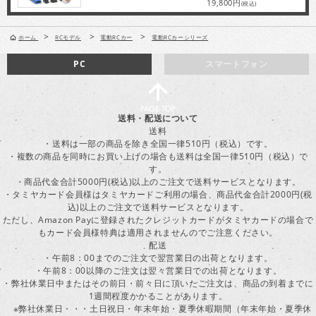
19,800円
(税込)
>
>
>
ホーム
RCモデル
電動RCカー
電動RCカーシリーズ
PC
スマートフォン
送料・配送について
送料
・送料は一部の商品を除き全国一律510円（税込）です。
・複数の商品を同時にお買い上げの場合も送料は全国一律510円（税込）で
す。
・商品代金合計5000円(税込)以上のご注文で送料サービスとなります。
・タミヤカード会員様はタミヤカードご利用の場合、商品代金合計2000円(税
込)以上のご注文で送料サービスとなります。
ただし、Amazon Payに登録されたクレジットカードがタミヤカードの場合で
もカード会員様特典は適用されませんのでご注意ください。
配送
・午前8：00までのご注文で翌営業日の出荷となります。
・午前8：00以降のご注文は翌々営業日での出荷となります。
・弊社休業日中またはその前日・前々日に頂いたご注文は、商品の到着までに
1週間程度かかることがあります。
※弊社休業日・・・土日祝日・年末年始・夏季休暇期間（年末年始・夏季休