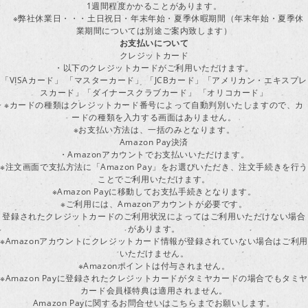
1週間程度かかることがあります。
※弊社休業日・・・土日祝日・年末年始・夏季休暇期間（年末年始・夏季休
業期間については別途ご案内致します）
お支払いについて
クレジットカード
・以下のクレジットカードがご利用いただけます。
「VISAカード」 「マスターカード」 「JCBカード」「アメリカン・エキスプレ
スカード」「ダイナースクラブカード」 「オリコカード」
※カードの種類はクレジットカード番号によって自動判別いたしますので、カ
ードの種類を入力する画面はありません。
※お支払い方法は、一括のみとなります。
Amazon Pay決済
・Amazonアカウントでお支払いいただけます。
※注文画面で支払方法に「Amazon Pay」をお選びいただき、注文手続きを行
ことでご利用いただけます。
※Amazon Payに移動してお支払手続きとなります。
※ご利用には、Amazonアカウントが必要です。
登録されたクレジットカードのご利用状況によってはご利用いただけない場合
があります。
※Amazonアカウントにクレジットカード情報が登録されていない場合はご利用
いただけません。
※Amazonポイントは付与されません。
※Amazon Payに登録されたクレジットカードがタミヤカードの場合でもタミヤ
カード会員様特典は適用されません。
Amazon Payに関するお問合せいはこちらまでお願いします。