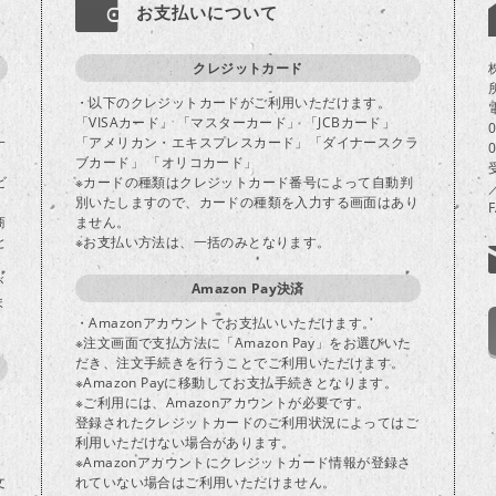
お支払いについて
クレジットカード
・以下のクレジットカードがご利用いただけます。
「VISAカード」 「マスターカード」 「JCBカード」
一
「アメリカン・エキスプレスカード」「ダイナースクラ
ブカード」 「オリコカード」
ビ
※カードの種類はクレジットカード番号によって自動判
別いたしますので、カードの種類を入力する画面はあり
商
ません。
と
※お支払い方法は、一括のみとなります。
が
Amazon Pay決済
ま
・Amazonアカウントでお支払いいただけます。
※注文画面で支払方法に「Amazon Pay」をお選びいた
だき、注文手続きを行うことでご利用いただけます。
※Amazon Payに移動してお支払手続きとなります。
※ご利用には、Amazonアカウントが必要です。
登録されたクレジットカードのご利用状況によってはご
り
利用いただけない場合があります。
※Amazonアカウントにクレジットカード情報が登録さ
文
れていない場合はご利用いただけません。