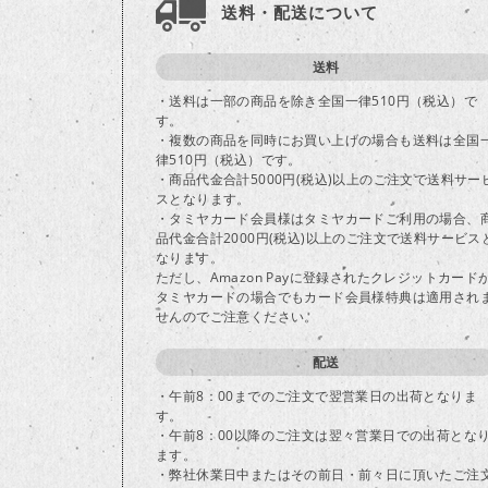
送料・配送について
送料
・送料は一部の商品を除き全国一律510円（税込）で
す。
・複数の商品を同時にお買い上げの場合も送料は全国
律510円（税込）です。
・商品代金合計5000円(税込)以上のご注文で送料サー
スとなります。
・タミヤカード会員様はタミヤカードご利用の場合、
品代金合計2000円(税込)以上のご注文で送料サービス
なります。
ただし、Amazon Payに登録されたクレジットカード
タミヤカードの場合でもカード会員様特典は適用され
せんのでご注意ください。
配送
・午前8：00までのご注文で翌営業日の出荷となりま
す。
・午前8：00以降のご注文は翌々営業日での出荷とな
ます。
・弊社休業日中またはその前日・前々日に頂いたご注