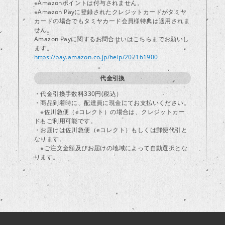
※Amazonポイントは付与されません。
※Amazon Payに登録されたクレジットカードがタミヤ
カードの場合でもタミヤカード会員様特典は適用されま
し
せん。
Amazon Payに関するお問合せいはこちらまでお願いし
ます。
https://pay.amazon.co.jp/help/202161900
代金引換
・代金引換手数料330円(税込）
・商品到着時に、配達員に現金にてお支払いください。
※佐川急便（eコレクト）の場合は、クレジットカー
ドもご利用可能です。
・お届けは佐川急便（eコレクト）もしくは郵便代引と
なります。
※ご注文金額及びお届けの地域によって自動選択とな
ります。