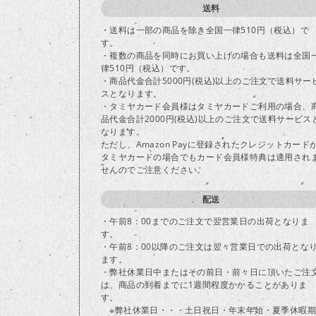
送料
・送料は一部の商品を除き全国一律510円（税込）で
す。
・複数の商品を同時にお買い上げの場合も送料は全国
律510円（税込）です。
・商品代金合計5000円(税込)以上のご注文で送料サー
スとなります。
・タミヤカード会員様はタミヤカードご利用の場合、
品代金合計2000円(税込)以上のご注文で送料サービス
なります。
ただし、Amazon Payに登録されたクレジットカード
タミヤカードの場合でもカード会員様特典は適用され
せんのでご注意ください。
配送
・午前8：00までのご注文で翌営業日の出荷となりま
す。
・午前8：00以降のご注文は翌々営業日での出荷とな
ます。
・弊社休業日中またはその前日・前々日に頂いたご注
は、商品の到着までに1週間程度かかることがありま
す。
※弊社休業日・・・土日祝日・年末年始・夏季休暇期