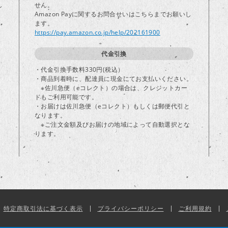
し
せん。
Amazon Payに関するお問合せいはこちらまでお願いし
ます。
https://pay.amazon.co.jp/help/202161900
代金引換
・代金引換手数料330円(税込）
・商品到着時に、配達員に現金にてお支払いください。
※佐川急便（eコレクト）の場合は、クレジットカー
ドもご利用可能です。
・お届けは佐川急便（eコレクト）もしくは郵便代引と
なります。
※ご注文金額及びお届けの地域によって自動選択とな
ります。
特定商取引法に基づく表示
プライバシーポリシー
ご利用規約