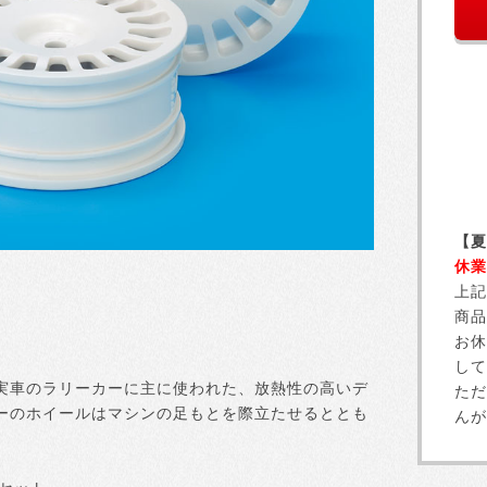
【夏
休業
上記
商品
お休
して
実車のラリーカーに主に使われた、放熱性の高いデ
ただ
ーのホイールはマシンの足もとを際立たせるととも
んが