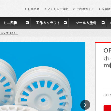
お問合せ
よくあるご質問
ご利用ガイド
全国販
ミニ四駆
工作＆クラフト
ツール＆塗料
ョンズ（OP）
O
ホ
m
(ITE