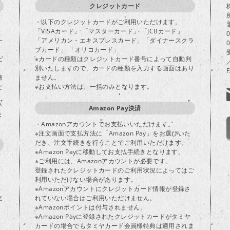
クレジットカード
・以下のクレジットカードがご利用いただけます。
「VISAカード」 「マスターカード」 「JCBカード」
一
「アメリカン・エキスプレスカード」「ダイナースクラ
ブカード」 「オリコカード」
ビ
※カードの種類はクレジットカード番号によって自動判
別いたしますので、カードの種類を入力する画面はあり
商
ません。
と
※お支払い方法は、一括のみとなります。
が
Amazon Pay決済
ま
・Amazonアカウントでお支払いいただけます。
※注文画面で支払方法に「Amazon Pay」をお選びいた
だき、注文手続きを行うことでご利用いただけます。
※Amazon Payに移動してお支払手続きとなります。
※ご利用には、Amazonアカウントが必要です。
登録されたクレジットカードのご利用状況によってはご
り
利用いただけない場合があります。
※Amazonアカウントにクレジットカード情報が登録さ
文
れていない場合はご利用いただけません。
※Amazonポイントは付与されません。
※Amazon Payに登録されたクレジットカードがタミヤ
カードの場合でもタミヤカード会員様特典は適用されま