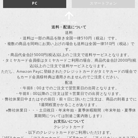
PC
スマートフォン
送料・配送について
送料
・送料は一部の商品を除き全国一律510円（税込）です。
・複数の商品を同時にお買い上げの場合も送料は全国一律510円（税込）で
す。
・商品代金合計5000円(税込)以上のご注文で送料サービスとなります。
・タミヤカード会員様はタミヤカードご利用の場合、商品代金合計2000円(税
込)以上のご注文で送料サービスとなります。
ただし、Amazon Payに登録されたクレジットカードがタミヤカードの場合で
もカード会員様特典は適用されませんのでご注意ください。
配送
・午前8：00までのご注文で翌営業日の出荷となります。
・午前8：00以降のご注文は翌々営業日での出荷となります。
・弊社休業日中またはその前日・前々日に頂いたご注文は、商品の到着までに
1週間程度かかることがあります。
※弊社休業日・・・土日祝日・年末年始・夏季休暇期間（年末年始・夏季休
業期間については別途ご案内致します）
お支払いについて
クレジットカード
・以下のクレジットカードがご利用いただけます。
「VISAカード」 「マスターカード」 「JCBカード」「アメリカン・エキスプレ