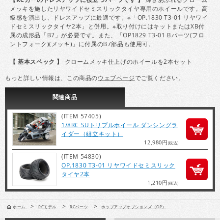
メッキを施したリヤワイドセミスリックタイヤ専用のホイールです。高
級感を演出し、ドレスアップに最適です。※「OP.1830 T3-01 リヤワイ
ドセミスリックタイヤ2本」と併用。※取り付けにはキットまたはXB付
属の成形品「B7」が必要です。また、「OP1829 T3-01 Bパーツ(フロ
ントフォーク)(メッキ)」に付属のB7部品も使用可。
【 基本スペック 】
クロームメッキ仕上げのホイールを2本セット
もっと詳しい情報は、この商品の
ウェブページ
でご覧ください。
関連
商品
(ITEM 57405)
1/8RC SUトリプルホイール ダンシングラ
イダー（組立キット）
12,980円
(税込)
(ITEM 54830)
OP.1830 T3-01 リヤワイドセミスリック
タイヤ2本
1,210円
(税込)
>
>
>
ホーム
RCモデル
RCパーツ
ホップアップオプションズ（OP）