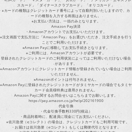
スカード」「ダイナースクラブカード」 「オリコカード」
※カードの種類はクレジットカード番号によって自動判別いたしますので、カ
ードの種類を入力する画面はありません。
※お支払い方法は、一括のみとなります。
Amazon Pay決済
・Amazonアカウントでお支払いいただけます。
※注文画面で支払方法に「Amazon Pay」をお選びいただき、注文手続きを行
ことでご利用いただけます。
※Amazon Payに移動してお支払手続きとなります。
※ご利用には、Amazonアカウントが必要です。
登録されたクレジットカードのご利用状況によってはご利用いただけない場合
があります。
※Amazonアカウントにクレジットカード情報が登録されていない場合はご利用
いただけません。
※Amazonポイントは付与されません。
※Amazon Payに登録されたクレジットカードがタミヤカードの場合でもタミヤ
カード会員様特典は適用されません。
Amazon Payに関するお問合せいはこちらまでお願いします。
https://pay.amazon.co.jp/help/202161900
代金引換
・代金引換手数料330円(税込）
・商品到着時に、配達員に現金にてお支払いください。
※佐川急便（eコレクト）の場合は、クレジットカードもご利用可能です。
・お届けは佐川急便（eコレクト）もしくは郵便代引となります。