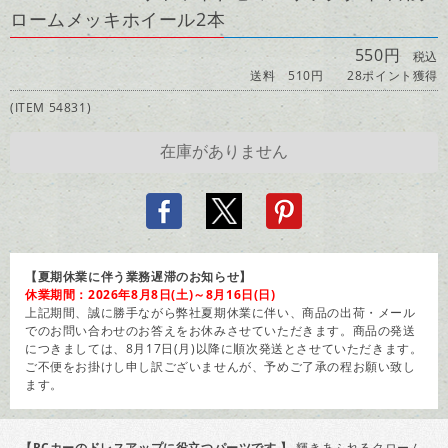
ロームメッキホイール2本
550円
税込
送料 510円
28ポイント獲得
(ITEM 54831)
【夏期休業に伴う業務遅滞のお知らせ】
休業期間：2026年8月8日(土)～8月16日(日)
上記期間、誠に勝手ながら弊社夏期休業に伴い、商品の出荷・メール
でのお問い合わせのお答えをお休みさせていただきます。商品の発送
につきましては、8月17日(月)以降に順次発送とさせていただきます。
ご不便をお掛けし申し訳ございませんが、予めご了承の程お願い致し
ます。
【RCカーのドレスアップに役立つパーツです 】
輝きあふれるクローム