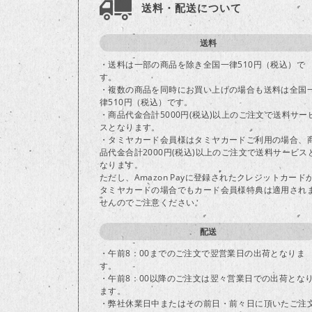
送料・配送について
送料
・送料は一部の商品を除き全国一律510円（税込）で
す。
・複数の商品を同時にお買い上げの場合も送料は全国
律510円（税込）です。
・商品代金合計5000円(税込)以上のご注文で送料サー
スとなります。
・タミヤカード会員様はタミヤカードご利用の場合、
品代金合計2000円(税込)以上のご注文で送料サービス
なります。
ただし、Amazon Payに登録されたクレジットカード
タミヤカードの場合でもカード会員様特典は適用され
せんのでご注意ください。
配送
・午前8：00までのご注文で翌営業日の出荷となりま
す。
・午前8：00以降のご注文は翌々営業日での出荷とな
ます。
・弊社休業日中またはその前日・前々日に頂いたご注