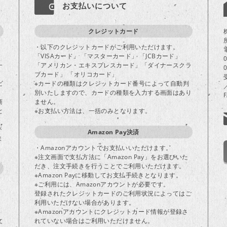
お支払いについて
クレジットカード
・以下のクレジットカードがご利用いただけます。
「VISAカード」 「マスターカード」 「JCBカード」
一
「アメリカン・エキスプレスカード」「ダイナースクラ
ブカード」 「オリコカード」
ビ
※カードの種類はクレジットカード番号によって自動判
別いたしますので、カードの種類を入力する画面はあり
商
ません。
と
※お支払い方法は、一括のみとなります。
が
Amazon Pay決済
ま
・Amazonアカウントでお支払いいただけます。
※注文画面で支払方法に「Amazon Pay」をお選びいた
だき、注文手続きを行うことでご利用いただけます。
※Amazon Payに移動してお支払手続きとなります。
※ご利用には、Amazonアカウントが必要です。
登録されたクレジットカードのご利用状況によってはご
り
利用いただけない場合があります。
※Amazonアカウントにクレジットカード情報が登録さ
文
れていない場合はご利用いただけません。