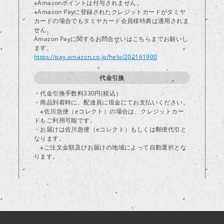
※Amazonポイントは付与されません。
※Amazon Payに登録されたクレジットカードがタミヤ
カードの場合でもタミヤカード会員様特典は適用されま
し
せん。
Amazon Payに関するお問合せいはこちらまでお願いし
ます。
https://pay.amazon.co.jp/help/202161900
代金引換
・代金引換手数料330円(税込）
・商品到着時に、配達員に現金にてお支払いください。
※佐川急便（eコレクト）の場合は、クレジットカー
ドもご利用可能です。
・お届けは佐川急便（eコレクト）もしくは郵便代引と
なります。
※ご注文金額及びお届けの地域によって自動選択とな
ります。