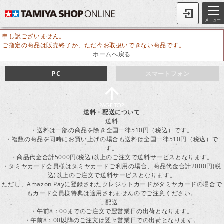
メニュー
申し訳ございません。
ご指定の商品は販売終了か、ただ今お取扱いできない商品です。
ホームへ戻る
PC
スマートフォン
送料・配送について
送料
・送料は一部の商品を除き全国一律510円（税込）です。
・複数の商品を同時にお買い上げの場合も送料は全国一律510円（税込）で
す。
・商品代金合計5000円(税込)以上のご注文で送料サービスとなります。
・タミヤカード会員様はタミヤカードご利用の場合、商品代金合計2000円(税
込)以上のご注文で送料サービスとなります。
ただし、Amazon Payに登録されたクレジットカードがタミヤカードの場合で
もカード会員様特典は適用されませんのでご注意ください。
配送
・午前8：00までのご注文で翌営業日の出荷となります。
・午前8：00以降のご注文は翌々営業日での出荷となります。