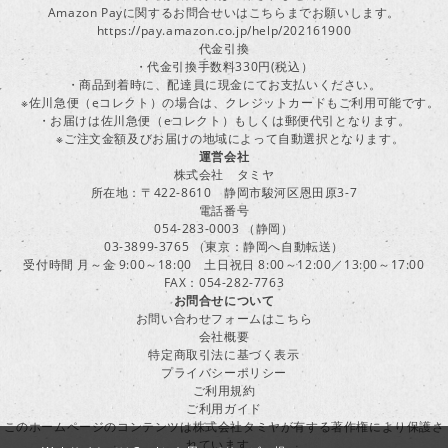
Amazon Payに関するお問合せいはこちらまでお願いします。
https://pay.amazon.co.jp/help/202161900
代金引換
・代金引換手数料330円(税込）
・商品到着時に、配達員に現金にてお支払いください。
※佐川急便（eコレクト）の場合は、クレジットカードもご利用可能です。
・お届けは佐川急便（eコレクト）もしくは郵便代引となります。
※ご注文金額及びお届けの地域によって自動選択となります。
運営会社
株式会社 タミヤ
所在地：〒422-8610 静岡市駿河区恩田原3-7
電話番号
054-283-0003 （静岡）
03-3899-3765 （東京：静岡へ自動転送）
受付時間 月～金 9:00～18:00 土日祝日 8:00～12:00／13:00～17:00
FAX：054-282-7763
お問合せについて
お問い合わせフォームはこちら
会社概要
特定商取引法に基づく表示
プライバシーポリシー
ご利用規約
ご利用ガイド
このホームページのコンテンツは株式会社タミヤが有する著作権により保護さ
れています。