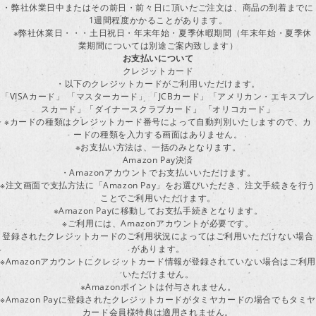
・弊社休業日中またはその前日・前々日に頂いたご注文は、商品の到着までに
1週間程度かかることがあります。
※弊社休業日・・・土日祝日・年末年始・夏季休暇期間（年末年始・夏季休
業期間については別途ご案内致します）
お支払いについて
クレジットカード
・以下のクレジットカードがご利用いただけます。
「VISAカード」 「マスターカード」 「JCBカード」「アメリカン・エキスプレ
スカード」「ダイナースクラブカード」 「オリコカード」
※カードの種類はクレジットカード番号によって自動判別いたしますので、カ
ードの種類を入力する画面はありません。
※お支払い方法は、一括のみとなります。
Amazon Pay決済
・Amazonアカウントでお支払いいただけます。
※注文画面で支払方法に「Amazon Pay」をお選びいただき、注文手続きを行
ことでご利用いただけます。
※Amazon Payに移動してお支払手続きとなります。
※ご利用には、Amazonアカウントが必要です。
登録されたクレジットカードのご利用状況によってはご利用いただけない場合
があります。
※Amazonアカウントにクレジットカード情報が登録されていない場合はご利用
いただけません。
※Amazonポイントは付与されません。
※Amazon Payに登録されたクレジットカードがタミヤカードの場合でもタミヤ
カード会員様特典は適用されません。