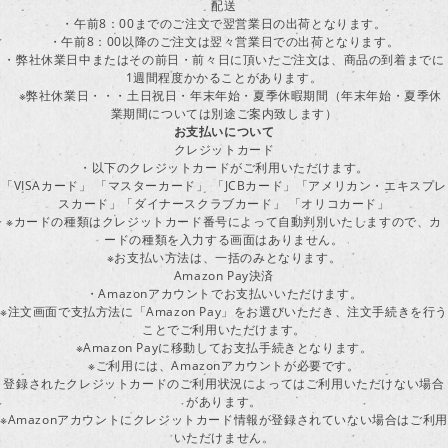
配送
・午前8：00までのご注文で翌営業日の出荷となります。
・午前8：00以降のご注文は翌々営業日での出荷となります。
・弊社休業日中またはその前日・前々日に頂いたご注文は、商品の到着までに
1週間程度かかることがあります。
※弊社休業日・・・土日祝日・年末年始・夏季休暇期間（年末年始・夏季休
業期間については別途ご案内致します）
お支払いについて
クレジットカード
・以下のクレジットカードがご利用いただけます。
「VISAカード」 「マスターカード」 「JCBカード」「アメリカン・エキスプレ
スカード」「ダイナースクラブカード」 「オリコカード」
※カードの種類はクレジットカード番号によって自動判別いたしますので、カ
ードの種類を入力する画面はありません。
※お支払い方法は、一括のみとなります。
Amazon Pay決済
・Amazonアカウントでお支払いいただけます。
※注文画面で支払方法に「Amazon Pay」をお選びいただき、注文手続きを行
ことでご利用いただけます。
※Amazon Payに移動してお支払手続きとなります。
※ご利用には、Amazonアカウントが必要です。
登録されたクレジットカードのご利用状況によってはご利用いただけない場合
があります。
※Amazonアカウントにクレジットカード情報が登録されていない場合はご利用
いただけません。