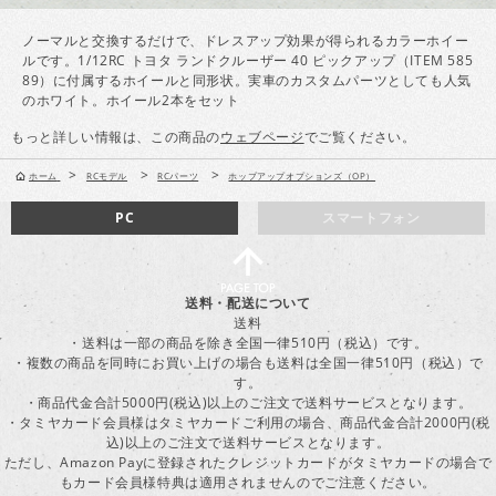
ノーマルと交換するだけで、ドレスアップ効果が得られるカラーホイー
ルです。1/12RC トヨタ ランドクルーザー 40 ピックアップ（ITEM 585
89）に付属するホイールと同形状。実車のカスタムパーツとしても人気
のホワイト。ホイール2本をセット
もっと詳しい情報は、この商品の
ウェブページ
でご覧ください。
>
>
>
ホーム
RCモデル
RCパーツ
ホップアップオプションズ（OP）
PC
スマートフォン
送料・配送について
送料
・送料は一部の商品を除き全国一律510円（税込）です。
・複数の商品を同時にお買い上げの場合も送料は全国一律510円（税込）で
す。
・商品代金合計5000円(税込)以上のご注文で送料サービスとなります。
・タミヤカード会員様はタミヤカードご利用の場合、商品代金合計2000円(税
込)以上のご注文で送料サービスとなります。
ただし、Amazon Payに登録されたクレジットカードがタミヤカードの場合で
もカード会員様特典は適用されませんのでご注意ください。