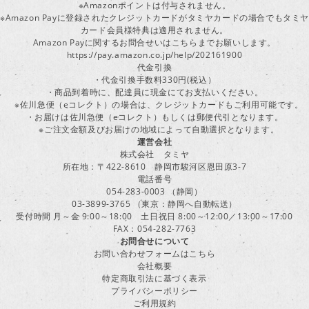
※Amazonポイントは付与されません。
※Amazon Payに登録されたクレジットカードがタミヤカードの場合でもタミヤ
カード会員様特典は適用されません。
Amazon Payに関するお問合せいはこちらまでお願いします。
https://pay.amazon.co.jp/help/202161900
代金引換
・代金引換手数料330円(税込）
・商品到着時に、配達員に現金にてお支払いください。
※佐川急便（eコレクト）の場合は、クレジットカードもご利用可能です。
・お届けは佐川急便（eコレクト）もしくは郵便代引となります。
※ご注文金額及びお届けの地域によって自動選択となります。
運営会社
株式会社 タミヤ
所在地：〒422-8610 静岡市駿河区恩田原3-7
電話番号
054-283-0003 （静岡）
03-3899-3765 （東京：静岡へ自動転送）
受付時間 月～金 9:00～18:00 土日祝日 8:00～12:00／13:00～17:00
FAX：054-282-7763
お問合せについて
お問い合わせフォームはこちら
会社概要
特定商取引法に基づく表示
プライバシーポリシー
ご利用規約