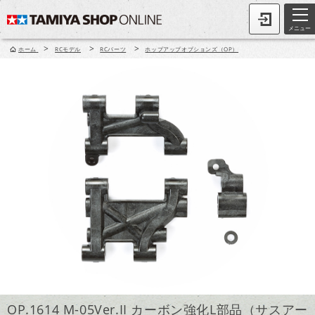
メニュー
>
>
>
ホーム
RCモデル
RCパーツ
ホップアップオプションズ（OP）
OP.1614 M-05Ver.II カーボン強化L部品（サスアー