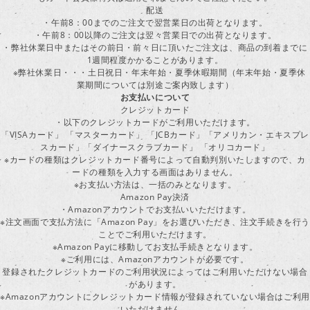
配送
・午前8：00までのご注文で翌営業日の出荷となります。
・午前8：00以降のご注文は翌々営業日での出荷となります。
・弊社休業日中またはその前日・前々日に頂いたご注文は、商品の到着までに
1週間程度かかることがあります。
※弊社休業日・・・土日祝日・年末年始・夏季休暇期間（年末年始・夏季休
業期間については別途ご案内致します）
お支払いについて
クレジットカード
・以下のクレジットカードがご利用いただけます。
「VISAカード」 「マスターカード」 「JCBカード」「アメリカン・エキスプレ
スカード」「ダイナースクラブカード」 「オリコカード」
※カードの種類はクレジットカード番号によって自動判別いたしますので、カ
ードの種類を入力する画面はありません。
※お支払い方法は、一括のみとなります。
Amazon Pay決済
・Amazonアカウントでお支払いいただけます。
※注文画面で支払方法に「Amazon Pay」をお選びいただき、注文手続きを行
ことでご利用いただけます。
※Amazon Payに移動してお支払手続きとなります。
※ご利用には、Amazonアカウントが必要です。
登録されたクレジットカードのご利用状況によってはご利用いただけない場合
があります。
※Amazonアカウントにクレジットカード情報が登録されていない場合はご利用
いただけません。