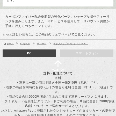
ます。
カーボンファイバー配合樹脂製の強化パーツ。シャープな操作フィーリ
ングを生み出します。また、ホロービスを使用して、リバウンド調整が
手軽に行えるのもポイントです。
もっと詳しい情報は、この商品の
ウェブページ
でご覧ください。
>
>
>
ホーム
RCモデル
RCパーツ
ホップアップオプションズ（OP）
PC
スマートフォン
送料・配送について
送料
・送料は一部の商品を除き全国一律510円（税込）です。
・複数の商品を同時にお買い上げの場合も送料は全国一律510円（税込）で
す。
・商品代金合計5000円(税込)以上のご注文で送料サービスとなります。
・タミヤカード会員様はタミヤカードご利用の場合、商品代金合計2000円(税
込)以上のご注文で送料サービスとなります。
ただし、Amazon Payに登録されたクレジットカードがタミヤカードの場合で
もカード会員様特典は適用されませんのでご注意ください。