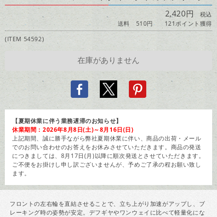
2,420円
税込
送料 510円
121ポイント獲得
(ITEM 54592)
【夏期休業に伴う業務遅滞のお知らせ】
休業期間：2026年8月8日(土)～8月16日(日)
上記期間、誠に勝手ながら弊社夏期休業に伴い、商品の出荷・メール
でのお問い合わせのお答えをお休みさせていただきます。商品の発送
につきましては、8月17日(月)以降に順次発送とさせていただきます。
ご不便をお掛けし申し訳ございませんが、予めご了承の程お願い致し
ます。
フロントの左右輪を直結させることで、立ち上がり加速がアップし、ブ
レーキング時の姿勢が安定。デフギヤやワンウェイに比べて軽量化にな