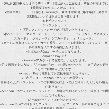
・弊社休業日中またはその前日・前々日に頂いたご注文は、商品の到着までに
1週間程度かかることがあります。
※弊社休業日・・・土日祝日・年末年始・夏季休暇期間（年末年始・夏季休
業期間については別途ご案内致します）
お支払いについて
クレジットカード
・以下のクレジットカードがご利用いただけます。
「VISAカード」 「マスターカード」 「JCBカード」「アメリカン・エキスプレ
スカード」「ダイナースクラブカード」 「オリコカード」
※カードの種類はクレジットカード番号によって自動判別いたしますので、カ
ードの種類を入力する画面はありません。
※お支払い方法は、一括のみとなります。
Amazon Pay決済
・Amazonアカウントでお支払いいただけます。
※注文画面で支払方法に「Amazon Pay」をお選びいただき、注文手続きを行
ことでご利用いただけます。
※Amazon Payに移動してお支払手続きとなります。
※ご利用には、Amazonアカウントが必要です。
登録されたクレジットカードのご利用状況によってはご利用いただけない場合
があります。
※Amazonアカウントにクレジットカード情報が登録されていない場合はご利用
いただけません。
※Amazonポイントは付与されません。
※Amazon Payに登録されたクレジットカードがタミヤカードの場合でもタミヤ
カード会員様特典は適用されません。