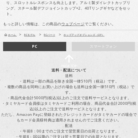
り、スロットルレスポンスも向上します。アルミ製ダイレクトカップリ
ング、スチール製デフジョイントカップ×2、40Tリングギヤなどをセッ
ト。
もっと詳しい情報は、この商品の
ウェブページ
でご覧ください。
>
>
>
ホーム
RCモデル
RCパーツ
ホップアップオプションズ（OP）
PC
スマートフォン
送料・配送について
送料
・送料は一部の商品を除き全国一律510円（税込）です。
・複数の商品を同時にお買い上げの場合も送料は全国一律510円（税込）で
す。
・商品代金合計5000円(税込)以上のご注文で送料サービスとなります。
・タミヤカード会員様はタミヤカードご利用の場合、商品代金合計2000円(税
込)以上のご注文で送料サービスとなります。
ただし、Amazon Payに登録されたクレジットカードがタミヤカードの場合で
もカード会員様特典は適用されませんのでご注意ください。
配送
・午前8：00までのご注文で翌営業日の出荷となります。
・午前8：00以降のご注文は翌々営業日での出荷となります。