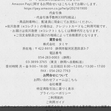
Amazon Payに関するお問合せいはこちらまでお願いします。
https://pay.amazon.co.jp/help/202161900
代金引換
・代金引換手数料330円(税込）
・商品到着時に、配達員に現金にてお支払いください。
※佐川急便（eコレクト）の場合は、クレジットカードもご利用可能です。
・お届けは佐川急便（eコレクト）もしくは郵便代引となります。
※ご注文金額及びお届けの地域によって自動選択となります。
運営会社
株式会社 タミヤ
所在地：〒422-8610 静岡市駿河区恩田原3-7
電話番号
054-283-0003 （静岡）
03-3899-3765 （東京：静岡へ自動転送）
受付時間 月～金 9:00～18:00 土日祝日 8:00～12:00／13:00～17:00
FAX：054-282-7763
お問合せについて
お問い合わせフォームはこちら
会社概要
特定商取引法に基づく表示
プライバシーポリシー
ご利用規約
ご利用ガイド
このホームページのコンテンツは株式会社タミヤが有する著作権により保護さ
れています。