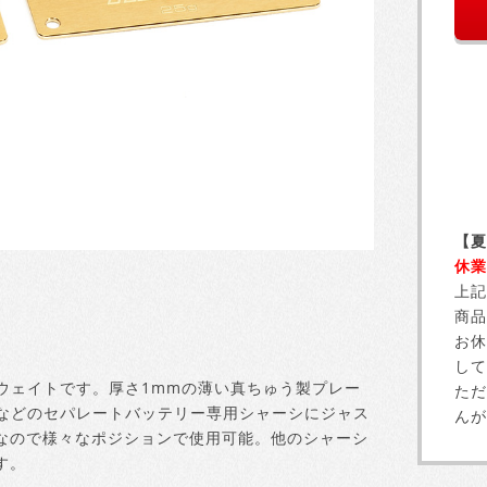
【夏
休業
上記
商品
お休
して
ウェイトです。厚さ1mmの薄い真ちゅう製プレー
ただ
MWなどのセパレートバッテリー専用シャーシにジャス
んが
なので様々なポジションで使用可能。他のシャーシ
す。