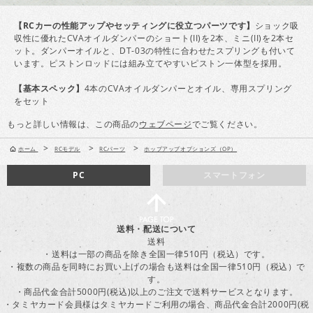
【RCカーの性能アップやセッティングに役立つパーツです】
ショック吸
収性に優れたCVAオイルダンパーのショート(II)を2本、ミニ(II)を2本セ
ット。ダンパーオイルと、DT-03の特性に合わせたスプリングも付いて
います。ピストンロッドには組み立てやすいピストン一体型を採用。
【基本スペック】
4本のCVAオイルダンパーとオイル、専用スプリング
をセット
もっと詳しい情報は、この商品の
ウェブページ
でご覧ください。
>
>
>
ホーム
RCモデル
RCパーツ
ホップアップオプションズ（OP）
PC
スマートフォン
送料・配送について
送料
・送料は一部の商品を除き全国一律510円（税込）です。
・複数の商品を同時にお買い上げの場合も送料は全国一律510円（税込）で
す。
・商品代金合計5000円(税込)以上のご注文で送料サービスとなります。
・タミヤカード会員様はタミヤカードご利用の場合、商品代金合計2000円(税