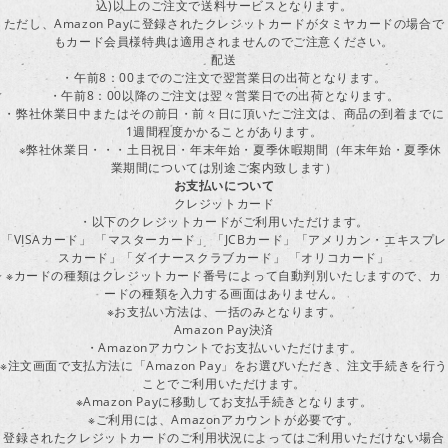
込)以上のご注文で送料サービスとなります。
ただし、Amazon Payに登録されたクレジットカードがタミヤカードの場合で
もカード会員様特典は適用されませんのでご注意ください。
配送
・午前8：00までのご注文で翌営業日の出荷となります。
・午前8：00以降のご注文は翌々営業日での出荷となります。
・弊社休業日中またはその前日・前々日に頂いたご注文は、商品の到着までに
1週間程度かかることがあります。
※弊社休業日・・・土日祝日・年末年始・夏季休暇期間（年末年始・夏季休
業期間については別途ご案内致します）
お支払いについて
クレジットカード
・以下のクレジットカードがご利用いただけます。
「VISAカード」 「マスターカード」 「JCBカード」「アメリカン・エキスプレ
スカード」「ダイナースクラブカード」 「オリコカード」
※カードの種類はクレジットカード番号によって自動判別いたしますので、カ
ードの種類を入力する画面はありません。
※お支払い方法は、一括のみとなります。
Amazon Pay決済
・Amazonアカウントでお支払いいただけます。
※注文画面で支払方法に「Amazon Pay」をお選びいただき、注文手続きを行
ことでご利用いただけます。
※Amazon Payに移動してお支払手続きとなります。
※ご利用には、Amazonアカウントが必要です。
登録されたクレジットカードのご利用状況によってはご利用いただけない場合