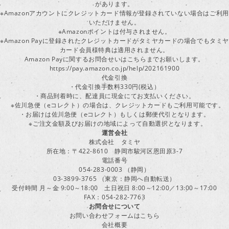
があります。
※Amazonアカウントにクレジットカード情報が登録されていない場合はご利用
いただけません。
※Amazonポイントは付与されません。
※Amazon Payに登録されたクレジットカードがタミヤカードの場合でもタミヤ
カード会員様特典は適用されません。
Amazon Payに関するお問合せいはこちらまでお願いします。
https://pay.amazon.co.jp/help/202161900
代金引換
・代金引換手数料330円(税込）
・商品到着時に、配達員に現金にてお支払いください。
※佐川急便（eコレクト）の場合は、クレジットカードもご利用可能です。
・お届けは佐川急便（eコレクト）もしくは郵便代引となります。
※ご注文金額及びお届けの地域によって自動選択となります。
運営会社
株式会社 タミヤ
所在地：〒422-8610 静岡市駿河区恩田原3-7
電話番号
054-283-0003 （静岡）
03-3899-3765 （東京：静岡へ自動転送）
受付時間 月～金 9:00～18:00 土日祝日 8:00～12:00／13:00～17:00
FAX：054-282-7763
お問合せについて
お問い合わせフォームはこちら
会社概要