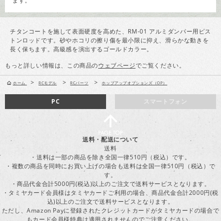
ます。
チタンコートを施して表面硬度を高めた、RM-01 アルミダンパー用ピス
トンロッドです。砂やホコリの擦り傷を最小限に抑え、滑らかな動きを
長く保ちます。高級感を演出するゴールドカラー。
もっと詳しい情報は、この商品の
ウェブページ
でご覧ください。
>
>
>
ホーム
RCモデル
RCパーツ
ホップアップオプションズ（OP）
PC
スマートフォン
送料・配送について
送料
・送料は一部の商品を除き全国一律510円（税込）です。
・複数の商品を同時にお買い上げの場合も送料は全国一律510円（税込）で
す。
・商品代金合計5000円(税込)以上のご注文で送料サービスとなります。
・タミヤカード会員様はタミヤカードご利用の場合、商品代金合計2000円(税
込)以上のご注文で送料サービスとなります。
ただし、Amazon Payに登録されたクレジットカードがタミヤカードの場合で
もカード会員様特典は適用されませんのでご注意ください。