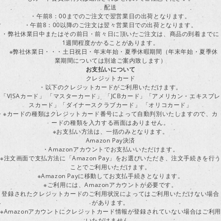
配送
・午前8：00までのご注文で翌営業日の出荷となります。
・午前8：00以降のご注文は翌々営業日での出荷となります。
・弊社休業日中またはその前日・前々日に頂いたご注文は、商品の到着までに
1週間程度かかることがあります。
※弊社休業日・・・土日祝日・年末年始・夏季休暇期間（年末年始・夏季休
業期間については別途ご案内致します）
お支払いについて
クレジットカード
・以下のクレジットカードがご利用いただけます。
「VISAカード」 「マスターカード」 「JCBカード」「アメリカン・エキスプレ
スカード」「ダイナースクラブカード」 「オリコカード」
※カードの種類はクレジットカード番号によって自動判別いたしますので、カ
ードの種類を入力する画面はありません。
※お支払い方法は、一括のみとなります。
Amazon Pay決済
・Amazonアカウントでお支払いいただけます。
※注文画面で支払方法に「Amazon Pay」をお選びいただき、注文手続きを行
ことでご利用いただけます。
※Amazon Payに移動してお支払手続きとなります。
※ご利用には、Amazonアカウントが必要です。
登録されたクレジットカードのご利用状況によってはご利用いただけない場合
があります。
※Amazonアカウントにクレジットカード情報が登録されていない場合はご利用
いただけません。