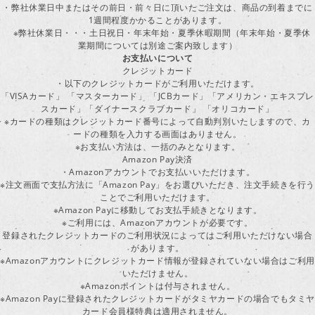
・弊社休業日中またはその前日・前々日に頂いたご注文は、商品の到着までに
1週間程度かかることがあります。
※弊社休業日・・・土日祝日・年末年始・夏季休暇期間（年末年始・夏季休
業期間については別途ご案内致します）
お支払いについて
クレジットカード
・以下のクレジットカードがご利用いただけます。
「VISAカード」 「マスターカード」 「JCBカード」「アメリカン・エキスプレ
スカード」「ダイナースクラブカード」 「オリコカード」
※カードの種類はクレジットカード番号によって自動判別いたしますので、カ
ードの種類を入力する画面はありません。
※お支払い方法は、一括のみとなります。
Amazon Pay決済
・Amazonアカウントでお支払いいただけます。
※注文画面で支払方法に「Amazon Pay」をお選びいただき、注文手続きを行
ことでご利用いただけます。
※Amazon Payに移動してお支払手続きとなります。
※ご利用には、Amazonアカウントが必要です。
登録されたクレジットカードのご利用状況によってはご利用いただけない場合
があります。
※Amazonアカウントにクレジットカード情報が登録されていない場合はご利用
いただけません。
※Amazonポイントは付与されません。
※Amazon Payに登録されたクレジットカードがタミヤカードの場合でもタミヤ
カード会員様特典は適用されません。