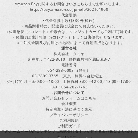
Amazon Payに関するお問合せいはこちらまでお願いします。
https://pay.amazon.co.jp/help/202161900
代金引換
・代金引換手数料330円(税込）
・商品到着時に、配達員に現金にてお支払いください。
※佐川急便（eコレクト）の場合は、クレジットカードもご利用可能です。
・お届けは佐川急便（eコレクト）もしくは郵便代引となります。
※ご注文金額及びお届けの地域によって自動選択となります。
運営会社
株式会社 タミヤ
所在地：〒422-8610 静岡市駿河区恩田原3-7
電話番号
054-283-0003 （静岡）
03-3899-3765 （東京：静岡へ自動転送）
受付時間 月～金 9:00～18:00 土日祝日 8:00～12:00／13:00～17:00
FAX：054-282-7763
お問合せについて
お問い合わせフォームはこちら
会社概要
特定商取引法に基づく表示
プライバシーポリシー
ご利用規約
ご利用ガイド
このホームページのコンテンツは株式会社タミヤが有する著作権により保護さ
れています。