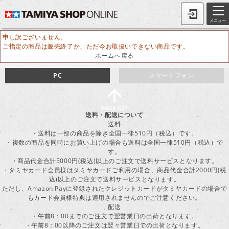
メニュー
申し訳ございません。
ご指定の商品は販売終了か、ただ今お取扱いできない商品です。
ホームへ戻る
PC
スマートフォン
送料・配送について
送料
・送料は一部の商品を除き全国一律510円（税込）です。
・複数の商品を同時にお買い上げの場合も送料は全国一律510円（税込）で
す。
・商品代金合計5000円(税込)以上のご注文で送料サービスとなります。
・タミヤカード会員様はタミヤカードご利用の場合、商品代金合計2000円(税
込)以上のご注文で送料サービスとなります。
ただし、Amazon Payに登録されたクレジットカードがタミヤカードの場合で
もカード会員様特典は適用されませんのでご注意ください。
配送
・午前8：00までのご注文で翌営業日の出荷となります。
・午前8：00以降のご注文は翌々営業日での出荷となります。