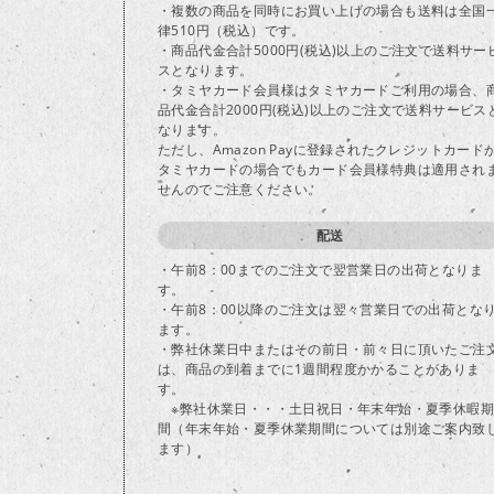
・複数の商品を同時にお買い上げの場合も送料は全国
律510円（税込）です。
・商品代金合計5000円(税込)以上のご注文で送料サー
スとなります。
・タミヤカード会員様はタミヤカードご利用の場合、
品代金合計2000円(税込)以上のご注文で送料サービス
なります。
ただし、Amazon Payに登録されたクレジットカード
タミヤカードの場合でもカード会員様特典は適用され
せんのでご注意ください。
配送
・午前8：00までのご注文で翌営業日の出荷となりま
す。
・午前8：00以降のご注文は翌々営業日での出荷とな
ます。
・弊社休業日中またはその前日・前々日に頂いたご注
は、商品の到着までに1週間程度かかることがありま
す。
※弊社休業日・・・土日祝日・年末年始・夏季休暇期
間（年末年始・夏季休業期間については別途ご案内致
ます）