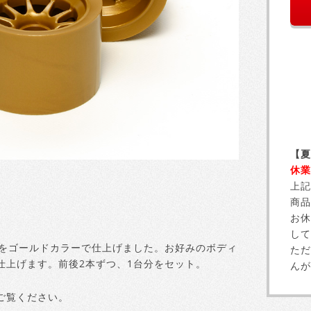
【夏
休業
上記
商品
お休
して
ルをゴールドカラーで仕上げました。お好みのボディ
ただ
仕上げます。前後2本ずつ、1台分をセット。
んが
ご覧ください。