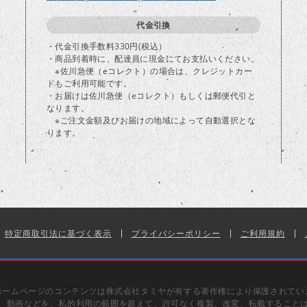
代金引換
・代金引換手数料330円(税込）
・商品到着時に、配達員に現金にてお支払いください。
※佐川急便（eコレクト）の場合は、クレジットカー
ドもご利用可能です。
・お届けは佐川急便（eコレクト）もしくは郵便代引と
なります。
※ご注文金額及びお届けの地域によって自動選択とな
ります。
特定商取引法に基づく表示
プライバシーポリシー
ご利用規約
ホームページのコンテンツは株式会社タミヤが有する著作権により保護されてい
、動画などを、私的利用の範囲を超えて、許可なく複製、改変、転載すること