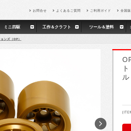
お問合せ
よくあるご質問
ご利用ガイド
全国販
ミニ四駆
工作＆クラフト
ツール＆塗料
ョンズ（OP）
O
ト
ル
(ITE