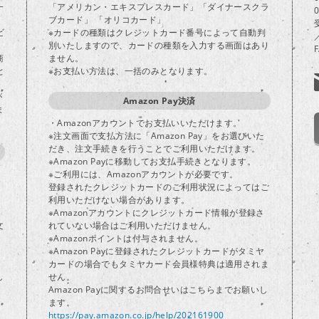
一
「アメリカン・エキスプレスカード」「ダイナースクラ
ブカード」 「オリコカード」
ビ
※カードの種類はクレジットカード番号によって自動判
別いたしますので、カードの種類を入力する画面はあり
商
ません。
と
※お支払い方法は、一括のみとなります。
が
Amazon Pay決済
ま
・Amazonアカウントでお支払いいただけます。
※注文画面で支払方法に「Amazon Pay」をお選びいた
だき、注文手続きを行うことでご利用いただけます。
※Amazon Payに移動してお支払手続きとなります。
※ご利用には、Amazonアカウントが必要です。
登録されたクレジットカードのご利用状況によってはご
り
利用いただけない場合があります。
※Amazonアカウントにクレジットカード情報が登録さ
文
れていない場合はご利用いただけません。
※Amazonポイントは付与されません。
※Amazon Payに登録されたクレジットカードがタミヤ
カードの場合でもタミヤカード会員様特典は適用されま
し
せん。
Amazon Payに関するお問合せいはこちらまでお願いし
ます。
https://pay.amazon.co.jp/help/202161900