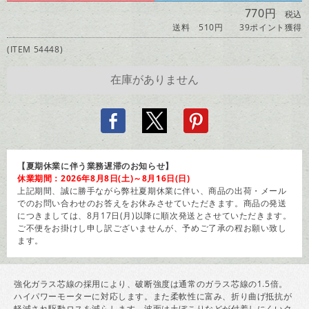
770円
税込
送料 510円
39ポイント獲得
(ITEM 54448)
【夏期休業に伴う業務遅滞のお知らせ】
休業期間：2026年8月8日(土)～8月16日(日)
上記期間、誠に勝手ながら弊社夏期休業に伴い、商品の出荷・メール
でのお問い合わせのお答えをお休みさせていただきます。商品の発送
につきましては、8月17日(月)以降に順次発送とさせていただきます。
ご不便をお掛けし申し訳ございませんが、予めご了承の程お願い致し
ます。
強化ガラス芯線の採用により、破断強度は通常のガラス芯線の1.5倍。
ハイパワーモーターに対応します。また柔軟性に富み、折り曲げ抵抗が
軽減され駆動ロスを減らします。波面は土ぼこりなどが付着しにくいク