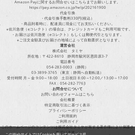
Amazon Payに関するお問合せいはこちらまでお願いします。
https://pay.amazon.co.jp/help/202161900
代金引換
・代金引換手数料330円(税込）
・商品到着時に、配達員に現金にてお支払いください。
※佐川急便（eコレクト）の場合は、クレジットカードもご利用可能です。
・お届けは佐川急便（eコレクト）もしくは郵便代引となります。
※ご注文金額及びお届けの地域によって自動選択となります。
運営会社
株式会社 タミヤ
所在地：〒422-8610 静岡市駿河区恩田原3-7
電話番号
054-283-0003 （静岡）
03-3899-3765 （東京：静岡へ自動転送）
受付時間 月～金 9:00～18:00 土日祝日 8:00～12:00／13:00～17:00
FAX：054-282-7763
お問合せについて
お問い合わせフォームはこちら
会社概要
特定商取引法に基づく表示
プライバシーポリシー
ご利用規約
ご利用ガイド
このホームページのコンテンツは株式会社タミヤが有する著作権により保護さ
れています。
このWebサイトではCookieを用いてサービス提