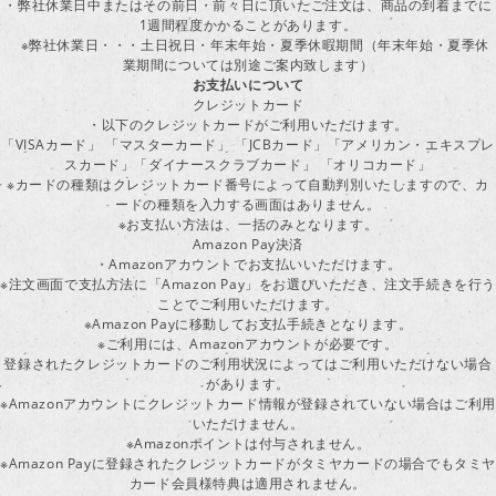
・弊社休業日中またはその前日・前々日に頂いたご注文は、商品の到着までに
1週間程度かかることがあります。
※弊社休業日・・・土日祝日・年末年始・夏季休暇期間（年末年始・夏季休
業期間については別途ご案内致します）
お支払いについて
クレジットカード
・以下のクレジットカードがご利用いただけます。
「VISAカード」 「マスターカード」 「JCBカード」「アメリカン・エキスプレ
スカード」「ダイナースクラブカード」 「オリコカード」
※カードの種類はクレジットカード番号によって自動判別いたしますので、カ
ードの種類を入力する画面はありません。
※お支払い方法は、一括のみとなります。
Amazon Pay決済
・Amazonアカウントでお支払いいただけます。
※注文画面で支払方法に「Amazon Pay」をお選びいただき、注文手続きを行
ことでご利用いただけます。
※Amazon Payに移動してお支払手続きとなります。
※ご利用には、Amazonアカウントが必要です。
登録されたクレジットカードのご利用状況によってはご利用いただけない場合
があります。
※Amazonアカウントにクレジットカード情報が登録されていない場合はご利用
いただけません。
※Amazonポイントは付与されません。
※Amazon Payに登録されたクレジットカードがタミヤカードの場合でもタミヤ
カード会員様特典は適用されません。