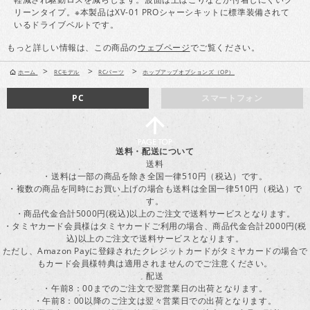
リーンタイプ。※本製品はXV-01 PROシャーシキットに標準装備されて
いるドライブベルトです。
もっと詳しい情報は、この商品の
ウェブページ
でご覧ください。
>
>
>
ホーム
RCモデル
RCパーツ
ホップアップオプションズ（OP）
PC
スマートフォン
送料・配送について
送料
・送料は一部の商品を除き全国一律510円（税込）です。
・複数の商品を同時にお買い上げの場合も送料は全国一律510円（税込）で
す。
・商品代金合計5000円(税込)以上のご注文で送料サービスとなります。
・タミヤカード会員様はタミヤカードご利用の場合、商品代金合計2000円(税
込)以上のご注文で送料サービスとなります。
ただし、Amazon Payに登録されたクレジットカードがタミヤカードの場合で
もカード会員様特典は適用されませんのでご注意ください。
配送
・午前8：00までのご注文で翌営業日の出荷となります。
・午前8：00以降のご注文は翌々営業日での出荷となります。