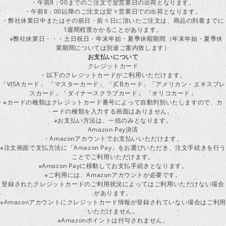
・午前8：00までのご注文で翌営業日の出荷となります。
・午前8：00以降のご注文は翌々営業日での出荷となります。
・弊社休業日中またはその前日・前々日に頂いたご注文は、商品の到着までに
1週間程度かかることがあります。
※弊社休業日・・・土日祝日・年末年始・夏季休暇期間（年末年始・夏季休
業期間については別途ご案内致します）
お支払いについて
クレジットカード
・以下のクレジットカードがご利用いただけます。
「VISAカード」 「マスターカード」 「JCBカード」「アメリカン・エキスプレ
スカード」「ダイナースクラブカード」 「オリコカード」
※カードの種類はクレジットカード番号によって自動判別いたしますので、カ
ードの種類を入力する画面はありません。
※お支払い方法は、一括のみとなります。
Amazon Pay決済
・Amazonアカウントでお支払いいただけます。
※注文画面で支払方法に「Amazon Pay」をお選びいただき、注文手続きを行
ことでご利用いただけます。
※Amazon Payに移動してお支払手続きとなります。
※ご利用には、Amazonアカウントが必要です。
登録されたクレジットカードのご利用状況によってはご利用いただけない場合
があります。
※Amazonアカウントにクレジットカード情報が登録されていない場合はご利用
いただけません。
※Amazonポイントは付与されません。