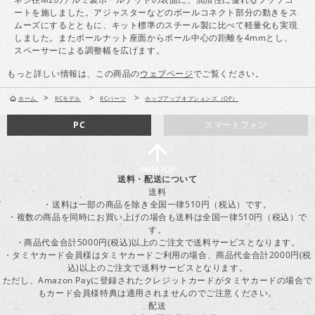
ートを施しました。アジャスターなどのボールコネクト部分の動きをス
ムーズにするとともに、キット標準のスチール製に比べて軽量化も実現
しました。またボールナット座面からボール中心の距離を4mmとし、
スペーサーによる調整幅を広げます。
もっと詳しい情報は、この商品の
ウェブページ
でご覧ください。
>
>
>
ホーム
RCモデル
RCパーツ
ホップアップオプションズ（OP）
PC
スマートフォン
送料・配送について
送料
・送料は一部の商品を除き全国一律510円（税込）です。
・複数の商品を同時にお買い上げの場合も送料は全国一律510円（税込）で
す。
・商品代金合計5000円(税込)以上のご注文で送料サービスとなります。
・タミヤカード会員様はタミヤカードご利用の場合、商品代金合計2000円(税
込)以上のご注文で送料サービスとなります。
ただし、Amazon Payに登録されたクレジットカードがタミヤカードの場合で
もカード会員様特典は適用されませんのでご注意ください。
配送