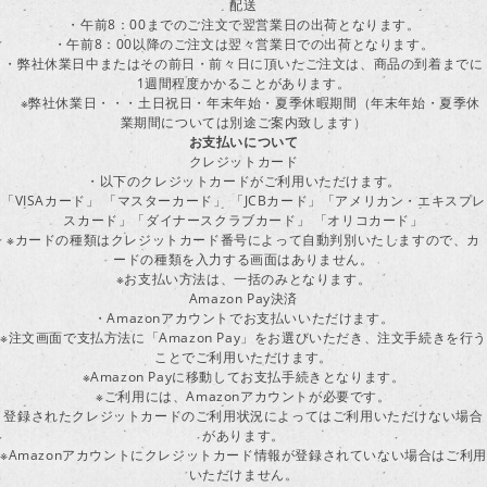
配送
・午前8：00までのご注文で翌営業日の出荷となります。
・午前8：00以降のご注文は翌々営業日での出荷となります。
・弊社休業日中またはその前日・前々日に頂いたご注文は、商品の到着までに
1週間程度かかることがあります。
※弊社休業日・・・土日祝日・年末年始・夏季休暇期間（年末年始・夏季休
業期間については別途ご案内致します）
お支払いについて
クレジットカード
・以下のクレジットカードがご利用いただけます。
「VISAカード」 「マスターカード」 「JCBカード」「アメリカン・エキスプレ
スカード」「ダイナースクラブカード」 「オリコカード」
※カードの種類はクレジットカード番号によって自動判別いたしますので、カ
ードの種類を入力する画面はありません。
※お支払い方法は、一括のみとなります。
Amazon Pay決済
・Amazonアカウントでお支払いいただけます。
※注文画面で支払方法に「Amazon Pay」をお選びいただき、注文手続きを行
ことでご利用いただけます。
※Amazon Payに移動してお支払手続きとなります。
※ご利用には、Amazonアカウントが必要です。
登録されたクレジットカードのご利用状況によってはご利用いただけない場合
があります。
※Amazonアカウントにクレジットカード情報が登録されていない場合はご利用
いただけません。