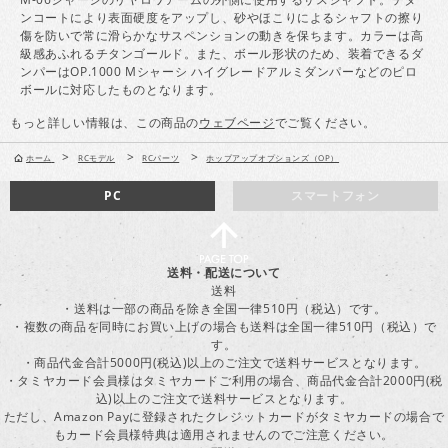
ンコートにより表面硬度をアップし、砂やほこりによるシャフトの擦り
傷を防いで常に滑らかなサスペンションの動きを保ちます。カラーは高
級感あふれるチタンゴールド。また、ボール形状のため、装着できるダ
ンパーはOP.1000 Mシャーシ ハイグレードアルミダンパーなどのピロ
ボールに対応したものとなります。
もっと詳しい情報は、この商品の
ウェブページ
でご覧ください。
>
>
>
ホーム
RCモデル
RCパーツ
ホップアップオプションズ（OP）
PC
スマートフォン
送料・配送について
送料
・送料は一部の商品を除き全国一律510円（税込）です。
・複数の商品を同時にお買い上げの場合も送料は全国一律510円（税込）で
す。
・商品代金合計5000円(税込)以上のご注文で送料サービスとなります。
・タミヤカード会員様はタミヤカードご利用の場合、商品代金合計2000円(税
込)以上のご注文で送料サービスとなります。
ただし、Amazon Payに登録されたクレジットカードがタミヤカードの場合で
もカード会員様特典は適用されませんのでご注意ください。