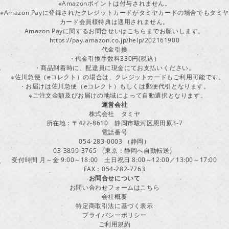
※Amazonポイントは付与されません。
※Amazon Payに登録されたクレジットカードがタミヤカードの場合でもタミヤ
カード会員様特典は適用されません。
Amazon Payに関するお問合せいはこちらまでお願いします。
https://pay.amazon.co.jp/help/202161900
代金引換
・代金引換手数料330円(税込）
・商品到着時に、配達員に現金にてお支払いください。
※佐川急便（eコレクト）の場合は、クレジットカードもご利用可能です。
・お届けは佐川急便（eコレクト）もしくは郵便代引となります。
※ご注文金額及びお届けの地域によって自動選択となります。
運営会社
株式会社 タミヤ
所在地：〒422-8610 静岡市駿河区恩田原3-7
電話番号
054-283-0003 （静岡）
03-3899-3765 （東京：静岡へ自動転送）
受付時間 月～金 9:00～18:00 土日祝日 8:00～12:00／13:00～17:00
FAX：054-282-7763
お問合せについて
お問い合わせフォームはこちら
会社概要
特定商取引法に基づく表示
プライバシーポリシー
ご利用規約