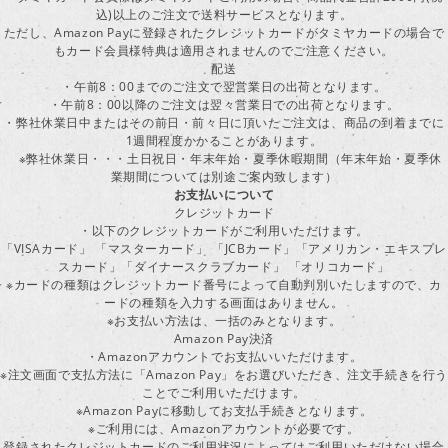
込)以上のご注文で送料サービスとなります。
ただし、Amazon Payに登録されたクレジットカードがタミヤカードの場合で
もカード会員様特典は適用されませんのでご注意ください。
配送
・午前8：00までのご注文で翌営業日の出荷となります。
・午前8：00以降のご注文は翌々営業日での出荷となります。
・弊社休業日中またはその前日・前々日に頂いたご注文は、商品の到着までに
1週間程度かかることがあります。
※弊社休業日・・・土日祝日・年末年始・夏季休暇期間（年末年始・夏季休
業期間については別途ご案内致します）
お支払いについて
クレジットカード
・以下のクレジットカードがご利用いただけます。
「VISAカード」 「マスターカード」 「JCBカード」「アメリカン・エキスプレ
スカード」「ダイナースクラブカード」 「オリコカード」
※カードの種類はクレジットカード番号によって自動判別いたしますので、カ
ードの種類を入力する画面はありません。
※お支払い方法は、一括のみとなります。
Amazon Pay決済
・Amazonアカウントでお支払いいただけます。
※注文画面で支払方法に「Amazon Pay」をお選びいただき、注文手続きを行
ことでご利用いただけます。
※Amazon Payに移動してお支払手続きとなります。
※ご利用には、Amazonアカウントが必要です。
登録されたクレジットカードのご利用状況によってはご利用いただけない場合