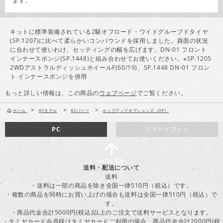
ます。
キットに標準装備されている2駆オフロード・ワイドグルーブドタイヤ
(SP.1207)に比べて柔らかいコンパウンドを採用しました。路面の状況
に合わせて使いわけ、セッティングの幅を広げます。DN-01 フロント
インナースポンジ(SP.1448)と組み合わせてお使いください。※SP.1205
2WDアストラルディッシュホイールF(60/19)、SP.1448 DN-01 フロン
ト インナースポンジを併用
もっと詳しい情報は、この商品の
ウェブページ
でご覧ください。
>
>
>
ホーム
RCモデル
RCパーツ
ホップアップオプションズ（OP）
PC
スマートフォン
送料・配送について
送料
・送料は一部の商品を除き全国一律510円（税込）です。
・複数の商品を同時にお買い上げの場合も送料は全国一律510円（税込）で
す。
・商品代金合計5000円(税込)以上のご注文で送料サービスとなります。
・タミヤカード会員様はタミヤカードご利用の場合、商品代金合計2000円(税