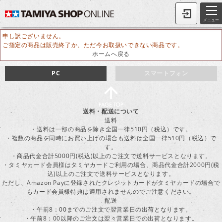
メニュー
申し訳ございません。
ご指定の商品は販売終了か、ただ今お取扱いできない商品です。
ホームへ戻る
PC
スマートフォン
送料・配送について
送料
・送料は一部の商品を除き全国一律510円（税込）です。
・複数の商品を同時にお買い上げの場合も送料は全国一律510円（税込）で
す。
・商品代金合計5000円(税込)以上のご注文で送料サービスとなります。
・タミヤカード会員様はタミヤカードご利用の場合、商品代金合計2000円(税
込)以上のご注文で送料サービスとなります。
ただし、Amazon Payに登録されたクレジットカードがタミヤカードの場合で
もカード会員様特典は適用されませんのでご注意ください。
配送
・午前8：00までのご注文で翌営業日の出荷となります。
・午前8：00以降のご注文は翌々営業日での出荷となります。