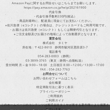
Amazon Payに関するお問合せいはこちらまでお願いします。
https://pay.amazon.co.jp/help/202161900
代金引換
・代金引換手数料330円(税込）
・商品到着時に、配達員に現金にてお支払いください。
※佐川急便（eコレクト）の場合は、クレジットカードもご利用可能です。
・お届けは佐川急便（eコレクト）もしくは郵便代引となります。
※ご注文金額及びお届けの地域によって自動選択となります。
運営会社
株式会社 タミヤ
所在地：〒422-8610 静岡市駿河区恩田原3-7
電話番号
054-283-0003 （静岡）
03-3899-3765 （東京：静岡へ自動転送）
受付時間 月～金 9:00～18:00 土日祝日 8:00～12:00／13:00～17:00
FAX：054-282-7763
お問合せについて
お問い合わせフォームはこちら
会社概要
特定商取引法に基づく表示
プライバシーポリシー
ご利用規約
ご利用ガイド
このホームページのコンテンツは株式会社タミヤが有する著作権により保護さ
れています。