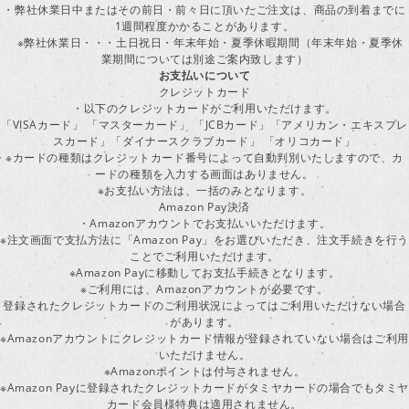
・弊社休業日中またはその前日・前々日に頂いたご注文は、商品の到着までに
1週間程度かかることがあります。
※弊社休業日・・・土日祝日・年末年始・夏季休暇期間（年末年始・夏季休
業期間については別途ご案内致します）
お支払いについて
クレジットカード
・以下のクレジットカードがご利用いただけます。
「VISAカード」 「マスターカード」 「JCBカード」「アメリカン・エキスプレ
スカード」「ダイナースクラブカード」 「オリコカード」
※カードの種類はクレジットカード番号によって自動判別いたしますので、カ
ードの種類を入力する画面はありません。
※お支払い方法は、一括のみとなります。
Amazon Pay決済
・Amazonアカウントでお支払いいただけます。
※注文画面で支払方法に「Amazon Pay」をお選びいただき、注文手続きを行
ことでご利用いただけます。
※Amazon Payに移動してお支払手続きとなります。
※ご利用には、Amazonアカウントが必要です。
登録されたクレジットカードのご利用状況によってはご利用いただけない場合
があります。
※Amazonアカウントにクレジットカード情報が登録されていない場合はご利用
いただけません。
※Amazonポイントは付与されません。
※Amazon Payに登録されたクレジットカードがタミヤカードの場合でもタミヤ
カード会員様特典は適用されません。