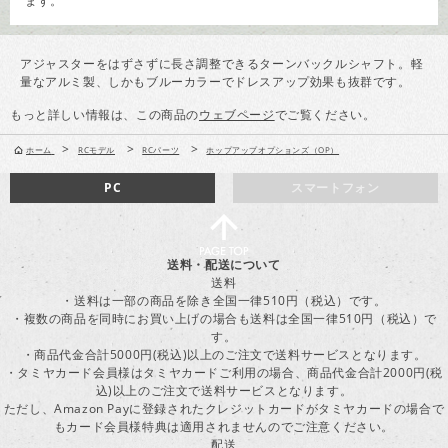
ます。
アジャスターをはずさずに長さ調整できるターンバックルシャフト。軽
量なアルミ製、しかもブルーカラーでドレスアップ効果も抜群です。
もっと詳しい情報は、この商品の
ウェブページ
でご覧ください。
>
>
>
ホーム
RCモデル
RCパーツ
ホップアップオプションズ（OP）
PC
スマートフォン
送料・配送について
送料
・送料は一部の商品を除き全国一律510円（税込）です。
・複数の商品を同時にお買い上げの場合も送料は全国一律510円（税込）で
す。
・商品代金合計5000円(税込)以上のご注文で送料サービスとなります。
・タミヤカード会員様はタミヤカードご利用の場合、商品代金合計2000円(税
込)以上のご注文で送料サービスとなります。
ただし、Amazon Payに登録されたクレジットカードがタミヤカードの場合で
もカード会員様特典は適用されませんのでご注意ください。
配送