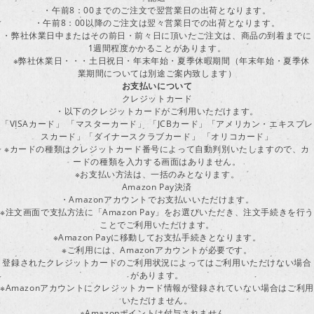
・午前8：00までのご注文で翌営業日の出荷となります。
・午前8：00以降のご注文は翌々営業日での出荷となります。
・弊社休業日中またはその前日・前々日に頂いたご注文は、商品の到着までに
1週間程度かかることがあります。
※弊社休業日・・・土日祝日・年末年始・夏季休暇期間（年末年始・夏季休
業期間については別途ご案内致します）
お支払いについて
クレジットカード
・以下のクレジットカードがご利用いただけます。
「VISAカード」 「マスターカード」 「JCBカード」「アメリカン・エキスプレ
スカード」「ダイナースクラブカード」 「オリコカード」
※カードの種類はクレジットカード番号によって自動判別いたしますので、カ
ードの種類を入力する画面はありません。
※お支払い方法は、一括のみとなります。
Amazon Pay決済
・Amazonアカウントでお支払いいただけます。
※注文画面で支払方法に「Amazon Pay」をお選びいただき、注文手続きを行
ことでご利用いただけます。
※Amazon Payに移動してお支払手続きとなります。
※ご利用には、Amazonアカウントが必要です。
登録されたクレジットカードのご利用状況によってはご利用いただけない場合
があります。
※Amazonアカウントにクレジットカード情報が登録されていない場合はご利用
いただけません。
※Amazonポイントは付与されません。