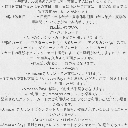
・午前8：00以降のご注文は翌々営業日での出荷となります。
・弊社休業日中またはその前日・前々日に頂いたご注文は、商品の到着までに
1週間程度かかることがあります。
※弊社休業日・・・土日祝日・年末年始・夏季休暇期間（年末年始・夏季休
業期間については別途ご案内致します）
お支払いについて
クレジットカード
・以下のクレジットカードがご利用いただけます。
「VISAカード」 「マスターカード」 「JCBカード」「アメリカン・エキスプレ
スカード」「ダイナースクラブカード」 「オリコカード」
※カードの種類はクレジットカード番号によって自動判別いたしますので、カ
ードの種類を入力する画面はありません。
※お支払い方法は、一括のみとなります。
Amazon Pay決済
・Amazonアカウントでお支払いいただけます。
※注文画面で支払方法に「Amazon Pay」をお選びいただき、注文手続きを行
ことでご利用いただけます。
※Amazon Payに移動してお支払手続きとなります。
※ご利用には、Amazonアカウントが必要です。
登録されたクレジットカードのご利用状況によってはご利用いただけない場合
があります。
※Amazonアカウントにクレジットカード情報が登録されていない場合はご利用
いただけません。
※Amazonポイントは付与されません。
※Amazon Payに登録されたクレジットカードがタミヤカードの場合でもタミヤ