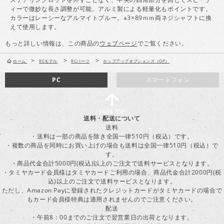
ィーで微妙な長さ調整が可能。アルミ製による軽量化もポイントです。
カラーはレーシーなアルマイトブルー。※3×89ｍｍ両ネジシャフトに換
えて使用します。
もっと詳しい情報は、この商品の
ウェブページ
でご覧ください。
>
>
>
ホーム
RCモデル
RCパーツ
ホップアップオプションズ（OP）
PC
スマートフォン
送料・配送について
送料
・送料は一部の商品を除き全国一律510円（税込）です。
・複数の商品を同時にお買い上げの場合も送料は全国一律510円（税込）で
す。
・商品代金合計5000円(税込)以上のご注文で送料サービスとなります。
・タミヤカード会員様はタミヤカードご利用の場合、商品代金合計2000円(税
込)以上のご注文で送料サービスとなります。
ただし、Amazon Payに登録されたクレジットカードがタミヤカードの場合で
もカード会員様特典は適用されませんのでご注意ください。
配送
・午前8：00までのご注文で翌営業日の出荷となります。