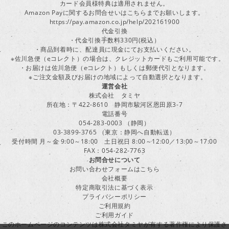
カード会員様特典は適用されません。
Amazon Payに関するお問合せいはこちらまでお願いします。
https://pay.amazon.co.jp/help/202161900
代金引換
・代金引換手数料330円(税込）
・商品到着時に、配達員に現金にてお支払いください。
※佐川急便（eコレクト）の場合は、クレジットカードもご利用可能です。
・お届けは佐川急便（eコレクト）もしくは郵便代引となります。
※ご注文金額及びお届けの地域によって自動選択となります。
運営会社
株式会社 タミヤ
所在地：〒422-8610 静岡市駿河区恩田原3-7
電話番号
054-283-0003 （静岡）
03-3899-3765 （東京：静岡へ自動転送）
受付時間 月～金 9:00～18:00 土日祝日 8:00～12:00／13:00～17:00
FAX：054-282-7763
お問合せについて
お問い合わせフォームはこちら
会社概要
特定商取引法に基づく表示
プライバシーポリシー
ご利用規約
ご利用ガイド
このホームページのコンテンツは株式会社タミヤが有する著作権により保護さ