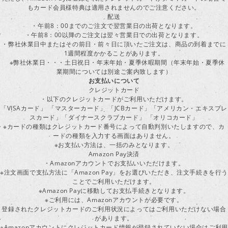
もカード会員様特典は適用されませんのでご注意ください。
配送
・午前8：00までのご注文で翌営業日の出荷となります。
・午前8：00以降のご注文は翌々営業日での出荷となります。
・弊社休業日中またはその前日・前々日に頂いたご注文は、商品の到着までに
1週間程度かかることがあります。
※弊社休業日・・・土日祝日・年末年始・夏季休暇期間（年末年始・夏季休
業期間については別途ご案内致します）
お支払いについて
クレジットカード
・以下のクレジットカードがご利用いただけます。
「VISAカード」 「マスターカード」 「JCBカード」「アメリカン・エキスプレ
スカード」「ダイナースクラブカード」 「オリコカード」
※カードの種類はクレジットカード番号によって自動判別いたしますので、カ
ードの種類を入力する画面はありません。
※お支払い方法は、一括のみとなります。
Amazon Pay決済
・Amazonアカウントでお支払いいただけます。
※注文画面で支払方法に「Amazon Pay」をお選びいただき、注文手続きを行
ことでご利用いただけます。
※Amazon Payに移動してお支払手続きとなります。
※ご利用には、Amazonアカウントが必要です。
登録されたクレジットカードのご利用状況によってはご利用いただけない場合
があります。
※Amazonアカウントにクレジットカード情報が登録されていない場合はご利用