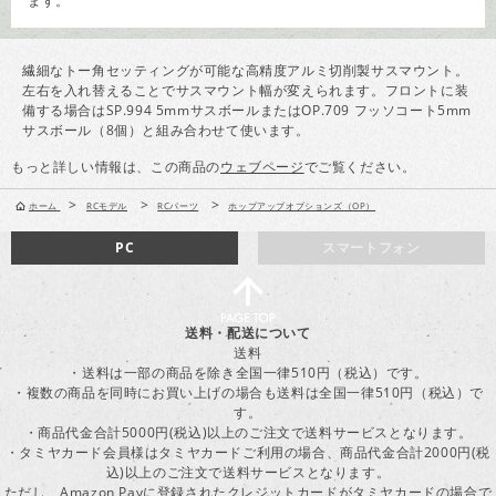
ます。
繊細なトー角セッティングが可能な高精度アルミ切削製サスマウント。
左右を入れ替えることでサスマウント幅が変えられます。フロントに装
備する場合はSP.994 5mmサスボールまたはOP.709 フッソコート5mm
サスボール（8個）と組み合わせて使います。
もっと詳しい情報は、この商品の
ウェブページ
でご覧ください。
>
>
>
ホーム
RCモデル
RCパーツ
ホップアップオプションズ（OP）
PC
スマートフォン
送料・配送について
送料
・送料は一部の商品を除き全国一律510円（税込）です。
・複数の商品を同時にお買い上げの場合も送料は全国一律510円（税込）で
す。
・商品代金合計5000円(税込)以上のご注文で送料サービスとなります。
・タミヤカード会員様はタミヤカードご利用の場合、商品代金合計2000円(税
込)以上のご注文で送料サービスとなります。
ただし、Amazon Payに登録されたクレジットカードがタミヤカードの場合で