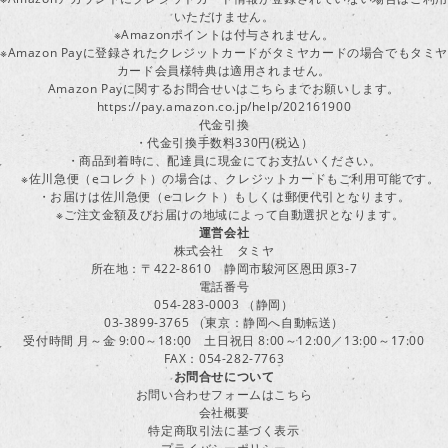
いただけません。
※Amazonポイントは付与されません。
※Amazon Payに登録されたクレジットカードがタミヤカードの場合でもタミヤ
カード会員様特典は適用されません。
Amazon Payに関するお問合せいはこちらまでお願いします。
https://pay.amazon.co.jp/help/202161900
代金引換
・代金引換手数料330円(税込）
・商品到着時に、配達員に現金にてお支払いください。
※佐川急便（eコレクト）の場合は、クレジットカードもご利用可能です。
・お届けは佐川急便（eコレクト）もしくは郵便代引となります。
※ご注文金額及びお届けの地域によって自動選択となります。
運営会社
株式会社 タミヤ
所在地：〒422-8610 静岡市駿河区恩田原3-7
電話番号
054-283-0003 （静岡）
03-3899-3765 （東京：静岡へ自動転送）
受付時間 月～金 9:00～18:00 土日祝日 8:00～12:00／13:00～17:00
FAX：054-282-7763
お問合せについて
お問い合わせフォームはこちら
会社概要
特定商取引法に基づく表示